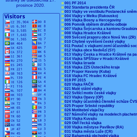
stránky se uskutečnila 27.
o
001 PF 2014
prosince 2020.
o
002 Standarta prezidenta ČR
o
003 Vlajky ve vestibulu Poslanecké sn
o
004 Vlajky v Melku (Rakousko)
o
005 Vlajka Bosny a Hercegoviny
o
006 Pomník obětem druhého odboje
o
007 Vlajka Švýcarska a kantonu Graubü
o
008 Vlajka Hradce Králové
o
009 Svěcení praporu obce Nová Ves (ZR
o
010 Chybné vyvěšení české vlajky
o
011 Poutač s vlajkami zemí účastníků s
o
012 Vlajka obce Nedvězí (SY)
o
013 Vlajky Česka a Hradce Králové na pa
o
014 Vlajka SPŠStav v Hradci Králové
o
015 Vlajka Izraele
o
016 Vlajka ZZS Ústeckého kraje
o
017 Prapor Havany (Kuba)
o
018 Vlajka FC Hradec Králové
o
019 PF 2015
o
020 Vlajka FAČR
o
021 Malé státní vlajky
o
022 Svítící motiv české vlajky
o
023 Vlajka Opavy (OP)
o
024 Vlajky účastníků členské schůze Č
o
025 Prapor Srbské republiky
o
026 Motlitební vlaječky
o
027 Námořní vlajky na modelech plachet
o
028 Vlajka Kuvajtu
o
029 Obří řecká vlajka
o
030 Vlajka městyse Pavlíkov (RA)
o
031 Vlajka města Luže (CR)
o
032 Bahamská obchodní vlajka