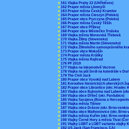
o
161 Vlajka Prahy 22 (Uhříněves)
o
162 Prapor města Litomyšl
o
163 Prapor města Český Krumlov
o
164 Prapor města Cieszyn (Polsko)
o
165 Prapor obce Pszczyna (Polsko)
o
166 Prapor města Český Těšín
o
167 Prapor obce Příbraz
o
168 Prapor obce Městečko Trnávka
o
169 Vlajka města Moravská Třebová
o
170 Vlajka Žiliny (Slovensko)
o
171 Vlajka města Martin (Slovensko)
o
172 Vlajka Žilinského samosprávného kr
o
173 Prapor obce Mokošín
o
174 Prapor města Králíky
o
175 Vlajka města Rajhrad
o
176 PF 2019
o
177 Vlajka na lokomotivě Vectron
o
178 Vlajka na půl žerdi na katedrále v D
o
179 The Civil Jack
o
180 Prapor obce Vysoká nad Labem
o
181 Korouhve historických uherských ž
o
182 Prapor obce Librantice (okr. Hradec 
o
183 Vlajka obce Bukovina nad Labem (ok
o
184 Vlajka obce Dříteč (okr. Pardubice)
o
185 Vlajka Sarajeva (Bosna a Hercegovi
o
186 Vlajka města Tišnov
o
187 Vlajka obce Drásov (okr. Brno-venk
o
188 Vlajka obce Malhostovice (okr. Brno
o
189 Vlajka města Kuřim (okr. Brno-venk
o
190 Vlajky Černé Hory a města Tivat (Če
o
191 Vlajky LGBT a LGBT varianta vlajky K
o
192 US Jack (San Francisco, CA)