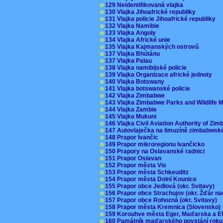
o
129 Neidentifikovaná vlajka
o
130 Vlajka Jihoafrické republiky
o
131 Vlajka policie Jihoafrické republiky
o
132 Vlajka Namibie
o
133 Vlajka Angoly
o
134 Vlajka Africké unie
o
135 Vlajka Kajmanských ostrovů
o
137 Vlajka Bhútánu
o
137 Vlajka Palau
o
138 Vlajka namibijské policie
o
139 Vlajka Organizace africké jednoty
o
140 Vlajka Botswany
o
141 Vlajka botswanské policie
o
142 Vlajka Zimbabwe
o
143 Vlajka Zimbabwe Parks and Wildlife
o
144 Vlajka Zambie
o
145 Vlajka Mukuni
o
146 Vlajka Civil Aviation Authority of Z
o
147 Autovlaječka na limuzíně zimbabwsk
o
148 Prapor Ivančic
o
149 Prapor mikroregionu Ivančicko
o
150 Prapory na Oslavanské radnici
o
151 Prapor Oslavan
o
152 Prapor města Vis
o
153 Prapor města Schkeuditz
o
154 Prapor města Dolní Kounice
o
155 Prapor obce Jedlová (okr. Svitavy)
o
156 Prapor obce Strachujov (okr. Žďár n
o
157 Prapor obce Rohozná (okr. Svitavy)
o
158 Prapor města Kremnica (Slovensko
o
159 Korouhve města Eger, Maďarska a 
o
160 Památník maďarského povstání roku