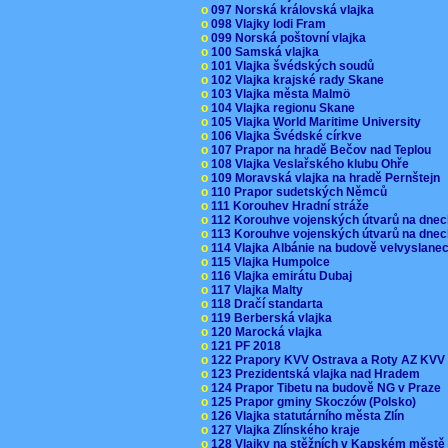
o
097 Norská královská vlajka
o
098 Vlajky lodi Fram
o
099 Norská poštovní vlajka
o
100 Samská vlajka
o
101 Vlajka švédských soudů
o
102 Vlajka krajské rady Skane
o
103 Vlajka města Malmö
o
104 Vlajka regionu Skane
o
105 Vlajka World Maritime University
o
106 Vlajka Švédské církve
o
107 Prapor na hradě Bečov nad Teplou
o
108 Vlajka Veslařského klubu Ohře
o
109 Moravská vlajka na hradě Pernštejn
o
110 Prapor sudetských Němců
o
111 Korouhev Hradní stráže
o
112 Korouhve vojenských útvarů na dne
o
113 Korouhve vojenských útvarů na dne
o
114 Vlajka Albánie na budově velvyslane
o
115 Vlajka Humpolce
o
116 Vlajka emirátu Dubaj
o
117 Vlajka Malty
o
118 Dračí standarta
o
119 Berberská vlajka
o
120 Marocká vlajka
o
121 PF 2018
o
122 Prapory KVV Ostrava a Roty AZ KV
o
123 Prezidentská vlajka nad Hradem
o
124 Prapor Tibetu na budově NG v Praze
o
125 Prapor gminy Skoczów (Polsko)
o
126 Vlajka statutárního města Zlín
o
127 Vlajka Zlínského kraje
o
128 Vlajky na stěžních v Kapském měst