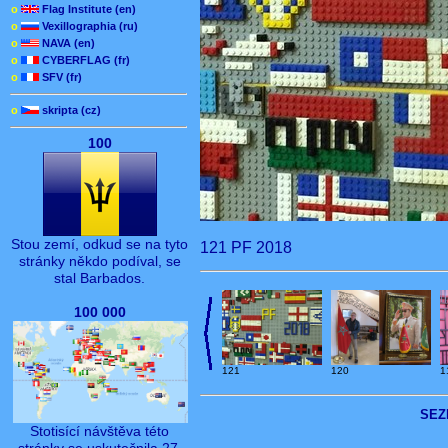
o
Flag Institute (en)
o
Vexillographia (ru)
o
NAVA (en)
o
CYBERFLAG (fr)
o
SFV (fr)
o
skripta (cz)
100
Stou zemí, odkud se na tyto
121 PF 2018
stránky někdo podíval, se
stal Barbados.
100 000
121
120
1
SEZ
Stotisící návštěva této