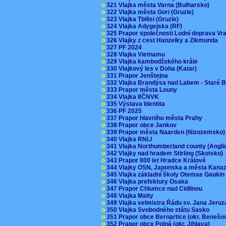
o
321 Vlajka města Varna (Bulharsko)
o
322 Vlajka města Gori (Gruzie)
o
323 Vlajka Tbilisi (Gruzie)
o
324 Vlajka Adygejska (RF)
o
325 Prapor společnosti Lodní doprava V
o
326 Vlajky z cest Hanzelky a Zikmunda
o
327 PF 2024
o
328 Vlajka Vietnamu
o
329 Vlajka kambodžského krále
o
330 Vlajkový les v Doha (Katar)
o
331 Prapor Jenštejna
o
332 Vlajka Brandýsa nad Labem - Staré 
o
333 Prapor města Louny
o
334 Vlajka 8ČNVK
o
335 Výstava Identita
o
336 PF 2025
o
337 Prapor hlavního města Prahy
o
338 Prapor obce Jankov
o
339 Prapor města Naarden (Nizozemsko
o
340 Vlajka RNLI
o
341 Vlajka Northumberland county (Angl
o
342 Vlajky nad hradem Stirling (Skotsko)
o
343 Prapor 800 let Hradce Králové
o
344 Vlajky OSN, Japonska a města Kan
o
345 Vlajka základní školy Otemae Gauki
o
346 Vlajka prefektury Osaka
o
347 Prapor Chlumce nad Cidlinou
o
348 Vlajka Malty
o
349 Vlajka velmistra Řádu sv. Jana Jer
o
350 Vlajka Svobodného státu Sasko
o
351 Prapor obce Bernartice (okr. Beneš
o
352 Prapor obce Polná (okr. Jihlava)