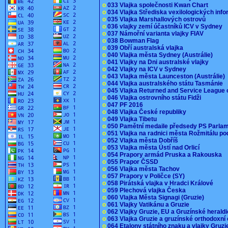
o
033 Vlajka společnosti Kwan Chart
o
034 Vlajka Střediska vexilologických inf
o
035 Vlajka Marshallových ostrovů
o
036 vlajky zemí účastníků ICV v Sydney
o
037 Námořní varianta vlajky FIAV
o
038 Bowman Flag
o
039 Obří australská vlajka
o
040 Vlajka města Sydney (Austrálie)
o
041 Vlajky na Dni australské vlajky
o
042 Vlajky na ICV v Sydney
o
043 Vlajka města Launceston (Austrálie)
o
044 Vlajka australského státu Tasmánie
o
045 Vlajka Returned and Service League 
o
046 Vlajka ostrovního státu Fidži
o
047 PF 2016
o
048 Vlajka České republiky
o
049 Vlajka Tibetu
o
050 Pamětní medaile předsedy PS Parla
o
051 Vlajka na radnici města Rožmitálu 
o
052 Vlajka města Dobříš
o
053 Vlajka města Ústí nad Orlicí
o
054 Prapory armád Pruska a Rakouska
o
055 Prapor ČSSD
o
056 Vlajka města Tachov
o
057 Prapory v Poličce (SY)
o
058 Pirátská vlajka v Hradci Králové
o
059 Plechová vlajka Česka
o
060 Vlajka Města Signagi (Gruzie)
o
061 Vlajky Vatikánu a Gruzie
o
062 Vlajky Gruzie, EU a Gruzínské herald
o
063 Vlajka Gruzie a gruzínské orthodoxní
o
064 Etalony státního znaku a vlajky Gruz