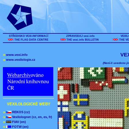
STŘEDISKO VEXI-INFORMACÍ
ZPRAVODAJ vexi.info
VEXIL
THE FLAG DATA CENTRE
THE vexi.info BULLETIN
THE VE
VE
o
www.vexi.info
o
www.vexilologie.cz
(Není-li uvedeno ji
VEXILOLOGICKÉ WEBY
o
REKOS (cz)
o
Vexilolognet (cz, en, es, fr)
o
FIAV (en)
o
FOTW (en)