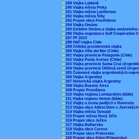
o
289 Vlajka Lublaně
o
290 Vlajka města Pivka
o
291 Vlajka města Lanškroun
o
292 Vlajka města Štíty
o
293 Prapor obce Postřelmov
o
294 Vlajka Ománu
o
295 Emblém Ománu a vlajka ománského 
o
296 Vlajka organizace Gulf Cooperation
o
297 PF 2023
o
298 Obří vlajka Chile
o
299 Chilská prezidentská vlajka
o
300 Vlajka Viňa del Mar (Chile)
o
301 Vlajka provincie Patagonie (Chile)
o
302 Vlajka Punta Arenas (Chile)
o
303 Vlajka provincie Santa Cruz (Argenti
o
304 Vlajka provincie Ohňová země (Arge
o
305 Čelenová vlajka argentinských vojen
o
306 Vlajka Argentiny
o
307 Historická vlajka Argentiny
o
308 Vlajka Buenos Aires
o
309 Prapor Prostějova
o
310 Vlajka regionu Lombardsko (Itálie)
o
311 Vlajka regionu Veneto (Itálie)
o
312 Vlajky u zvonu padlých v Roveretu
o
313 Vlajka obce Albrechtive v Jizerskýc
o
314 Vlajka města Tanvald
o
315 Prapor města Nový Jičín
o
316 Prapor obce Jeřice
o
317 Vlajka Bulharska
o
318 Vlajka obce Carevo
o
319 Prapor obce Primorsko
o
320 Prapor obce Kiten (Primorsko)