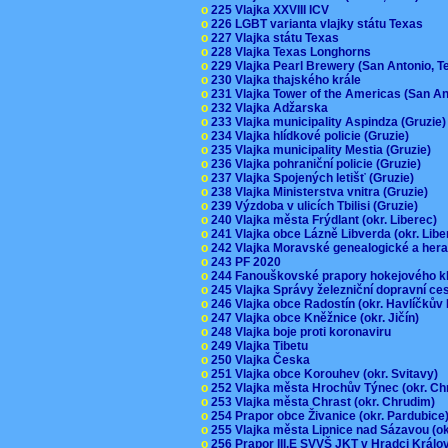
o
225 Vlajka XXVIII ICV
o
226 LGBT varianta vlajky státu Texas
o
227 Vlajka státu Texas
o
228 Vlajka Texas Longhorns
o
229 Vlajka Pearl Brewery (San Antonio, 
o
230 Vlajka thajského krále
o
231 Vlajka Tower of the Americas (San A
o
232 Vlajka Adžarska
o
233 Vlajka municipality Aspindza (Gruzie
o
234 Vlajka hlídkové policie (Gruzie)
o
235 Vlajka municipality Mestia (Gruzie)
o
236 Vlajka pohraniční policie (Gruzie)
o
237 Vlajka Spojených letišť (Gruzie)
o
238 Vlajka Ministerstva vnitra (Gruzie)
o
239 Výzdoba v ulicích Tbilisi (Gruzie)
o
240 Vlajka města Frýdlant (okr. Liberec)
o
241 Vlajka obce Lázně Libverda (okr. Lib
o
242 Vlajka Moravské genealogické a hera
o
243 PF 2020
o
244 Fanouškovské prapory hokejového k
o
245 Vlajka Správy železniční dopravní c
o
246 Vlajka obce Radostín (okr. Havlíčkův
o
247 Vlajka obce Kněžnice (okr. Jičín)
o
248 Vlajka boje proti koronaviru
o
249 Vlajka Tibetu
o
250 Vlajka Česka
o
251 Vlajka obce Korouhev (okr. Svitavy)
o
252 Vlajka města Hrochův Týnec (okr. C
o
253 Vlajka města Chrast (okr. Chrudim)
o
254 Prapor obce Živanice (okr. Pardubic
o
255 Vlajka města Lipnice nad Sázavou (o
o
256 Prapor III.E SVVŠ JKT v Hradci Král