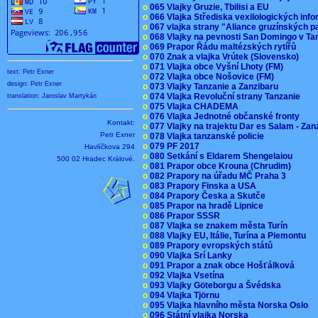
o
065 Vlajky Gruzie, Tbilisi a EU
o
066 Vlajka Střediska vexilologických inf
o
067 vlajka strany "Aliance gruzínských p
o
068 Vlajky na pevnosti San Domingo v Ta
o
069 Prapor Řádu maltézských rytířů
o
070 Znak a vlajka Vrútek (Slovensko)
o
071 Vlajka obce Vyšní Lhoty (FM)
text: Petr Exner
o
072 Vlajka obce Nošovice (FM)
design: Petr Exner
o
073 Vlajky Tanzanie a Zanzibaru
o
074 Vlajka Revoluční strany Tanzanie
translation: Jaroslav Martykán
o
075 Vlajka CHADEMA
o
076 Vlajka Jednotné občanské fronty
Kontakt:
o
077 Vlajky na trajektu Dar es Salam - Za
Petr Exner
o
078 Vlajka tanzanské policie
o
079 PF 2017
Havlíčkova 294
o
080 Setkání s Eldarem Shengelaiou
500 02 Hradec Králové.
o
081 Prapor obce Krouna (Chrudim)
o
082 Prapory na úřadu MČ Praha 3
o
083 Prapory Finska a USA
o
084 Prapory Česka a Skutče
o
085 Prapor na hradě Lipnice
o
086 Prapor SSSR
o
087 Vlajka se znakem města Turín
o
088 Vlajky EU, Itálie, Turína a Piemontu
o
089 Prapory evropských států
o
090 Vlajka Srí Lanky
o
091 Prapor a znak obce Hošťálková
o
092 Vlajka Vsetína
o
093 Vlajky Göteborgu a Švédska
o
094 Vlajka Tjörnu
o
095 Vlajka hlavního města Norska Oslo
o
096 Státní vlajka Norska