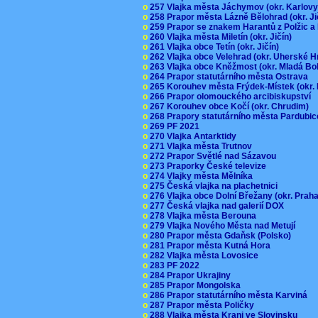
o
257 Vlajka města Jáchymov (okr. Karlov
o
258 Prapor města Lázně Bělohrad (okr. J
o
259 Prapor se znakem Harantů z Polžic 
o
260 Vlajka města Miletín (okr. Jičín)
o
261 Vlajka obce Tetín (okr. Jičín)
o
262 Vlajka obce Velehrad (okr. Uherské H
o
263 Vlajka obce Kněžmost (okr. Mladá Bo
o
264 Prapor statutárního města Ostrava
o
265 Korouhev města Frýdek-Místek (okr.
o
266 Prapor olomouckého arcibiskupství
o
267 Korouhev obce Kočí (okr. Chrudim)
o
268 Prapory statutárního města Pardubi
o
269 PF 2021
o
270 Vlajka Antarktidy
o
271 Vlajka města Trutnov
o
272 Prapor Světlé nad Sázavou
o
273 Praporky České televize
o
274 Vlajky města Mělníka
o
275 Česká vlajka na plachetnici
o
276 Vlajka obce Dolní Břežany (okr. Pra
o
277 Česká vlajka nad galerií DOX
o
278 Vlajka města Berouna
o
279 Vlajka Nového Města nad Metují
o
280 Prapor města Gdaňsk (Polsko)
o
281 Prapor města Kutná Hora
o
282 Vlajka města Lovosice
o
283 PF 2022
o
284 Prapor Ukrajiny
o
285 Prapor Mongolska
o
286 Prapor statutárního města Karviná
o
287 Prapor města Poličky
o
288 Vlajka města Kranj ve Slovinsku