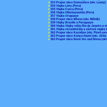
o
353 Prapor obce Domoušice (okr. Louny
o
354 Vlajka Limy (Peru)
o
355 Vlajka Cuzca (Peru)
o
356 Vlajka Ollantaytamba (Peru)
o
357 Vlajka Uruguaye
o
358 Prapor obce Mšeno (okr. Mělník)
o
359 Vlajky Brazilie a Paraguaye
o
360 Vlajka Vlajky státu Rio de Janeiro a 
o
361 Vlajka viceadmirála a záďová vlajka
o
362 Prapor obce Kaznějov (okr. Plzeň-se
o
363 Prapor obce Konecchlumí (okr. Jičín
o
363 Prapor obce Nová Ves nad Nisou (okr