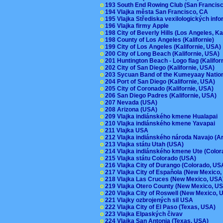
o
193 South End Rowing Club (San Francis
o
194 Vlajka města San Francisco, CA
o
195 Vlajka Střediska vexilologických inf
o
196 Vlajka firmy Apple
o
198 City of Beverly Hills (Los Angeles, Ka
o
198 County of Los Angeles (Kalifornie)
o
199 City of Los Angeles (Kalifornie, USA
o
200 City of Long Beach (Kalifornie, USA)
o
201 Huntington Beach - Logo flag (Kalifo
o
202 City of San Diego (Kalifornie, USA)
o
203 Sycuan Band of the Kumeyaay Nation
o
204 Port of San Diego (Kalifornie, USA)
o
205 City of Coronado (Kalifornie, USA)
o
206 San Diego Padres (Kalifornie, USA)
o
207 Nevada (USA)
o
208 Arizona (USA)
o
209 Vlajka indiánského kmene Hualapai
o
210 Vlajka indiánského kmene Yavapai
o
211 Vlajka USA
o
212 Vlajka indiánského národa Navajo (A
o
213 Vlajka státu Utah (USA)
o
214 Vlajka indiánského kmene Ute (Colo
o
215 Vlajka státu Colorado (USA)
o
216 Vlajka City of Durango (Colorado, U
o
217 Vlajka City of Espaňola (New Mexico
o
218 Vlajka Las Cruces (New Mexico, US
o
219 Vlajka Otero County (New Mexico, 
o
220 Vlajka City of Roswell (New Mexico,
o
221 Vlajky ozbrojených sil USA
o
222 Vlajka City of El Paso (Texas, USA)
o
223 Vlajka Elpaských čivav
o
224 Vlajka San Antonia (Texas, USA)