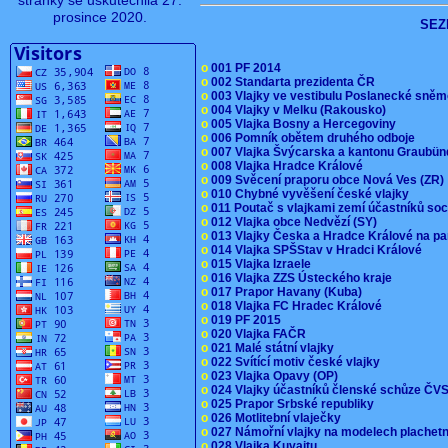
stránky se uskutečnila 27.
prosince 2020.
SEZ
o
001 PF 2014
o
002 Standarta prezidenta ČR
o
003 Vlajky ve vestibulu Poslanecké sn
o
004 Vlajky v Melku (Rakousko)
o
005 Vlajka Bosny a Hercegoviny
o
006 Pomník obětem druhého odboje
o
007 Vlajka Švýcarska a kantonu Graubü
o
008 Vlajka Hradce Králové
o
009 Svěcení praporu obce Nová Ves (ZR
o
010 Chybné vyvěšení české vlajky
o
011 Poutač s vlajkami zemí účastníků s
o
012 Vlajka obce Nedvězí (SY)
o
013 Vlajky Česka a Hradce Králové na pa
o
014 Vlajka SPŠStav v Hradci Králové
o
015 Vlajka Izraele
o
016 Vlajka ZZS Ústeckého kraje
o
017 Prapor Havany (Kuba)
o
018 Vlajka FC Hradec Králové
o
019 PF 2015
o
020 Vlajka FAČR
o
021 Malé státní vlajky
o
022 Svítící motiv české vlajky
o
023 Vlajka Opavy (OP)
o
024 Vlajky účastníků členské schůze Č
o
025 Prapor Srbské republiky
o
026 Motlitební vlaječky
o
027 Námořní vlajky na modelech plachet
o
028 Vlajka Kuvajtu