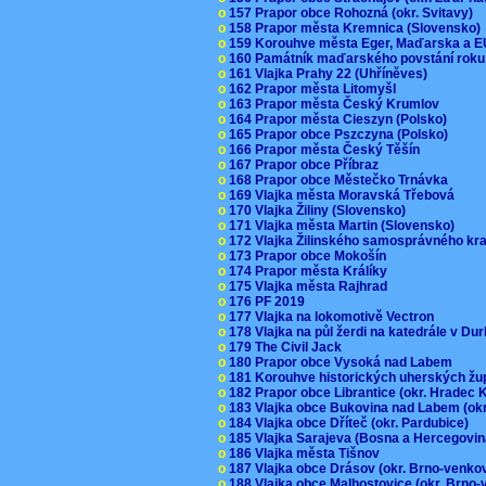
o
157 Prapor obce Rohozná (okr. Svitavy)
o
158 Prapor města Kremnica (Slovensko
o
159 Korouhve města Eger, Maďarska a 
o
160 Památník maďarského povstání roku
o
161 Vlajka Prahy 22 (Uhříněves)
o
162 Prapor města Litomyšl
o
163 Prapor města Český Krumlov
o
164 Prapor města Cieszyn (Polsko)
o
165 Prapor obce Pszczyna (Polsko)
o
166 Prapor města Český Těšín
o
167 Prapor obce Příbraz
o
168 Prapor obce Městečko Trnávka
o
169 Vlajka města Moravská Třebová
o
170 Vlajka Žiliny (Slovensko)
o
171 Vlajka města Martin (Slovensko)
o
172 Vlajka Žilinského samosprávného kr
o
173 Prapor obce Mokošín
o
174 Prapor města Králíky
o
175 Vlajka města Rajhrad
o
176 PF 2019
o
177 Vlajka na lokomotivě Vectron
o
178 Vlajka na půl žerdi na katedrále v D
o
179 The Civil Jack
o
180 Prapor obce Vysoká nad Labem
o
181 Korouhve historických uherských ž
o
182 Prapor obce Librantice (okr. Hradec 
o
183 Vlajka obce Bukovina nad Labem (ok
o
184 Vlajka obce Dříteč (okr. Pardubice)
o
185 Vlajka Sarajeva (Bosna a Hercegovi
o
186 Vlajka města Tišnov
o
187 Vlajka obce Drásov (okr. Brno-venk
o
188 Vlajka obce Malhostovice (okr. Brno