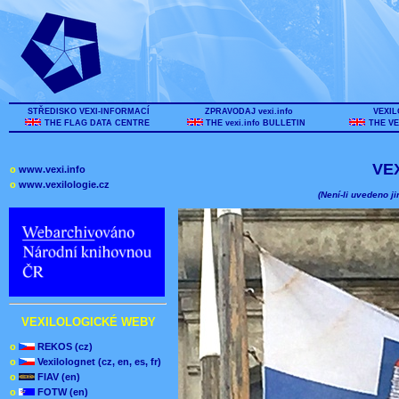
STŘEDISKO VEXI-INFORMACÍ
ZPRAVODAJ vexi.info
VEXIL
THE FLAG DATA CENTRE
THE vexi.info BULLETIN
THE VE
VE
o
www.vexi.info
o
www.vexilologie.cz
(Není-li uvedeno ji
VEXILOLOGICKÉ WEBY
o
REKOS (cz)
o
Vexilolognet (cz, en, es, fr)
o
FIAV (en)
o
FOTW (en)