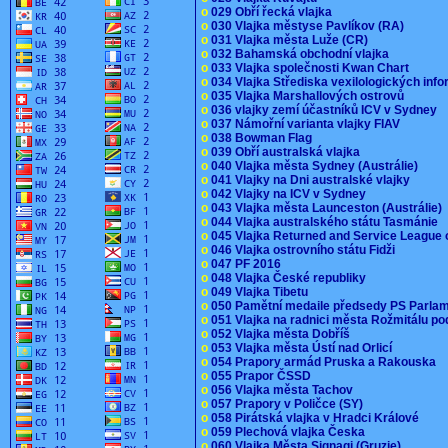
o
029 Obří řecká vlajka
o
030 Vlajka městyse Pavlíkov (RA)
o
031 Vlajka města Luže (CR)
o
032 Bahamská obchodní vlajka
o
033 Vlajka společnosti Kwan Chart
o
034 Vlajka Střediska vexilologických inf
o
035 Vlajka Marshallových ostrovů
o
036 vlajky zemí účastníků ICV v Sydney
o
037 Námořní varianta vlajky FIAV
o
038 Bowman Flag
o
039 Obří australská vlajka
o
040 Vlajka města Sydney (Austrálie)
o
041 Vlajky na Dni australské vlajky
o
042 Vlajky na ICV v Sydney
o
043 Vlajka města Launceston (Austrálie)
o
044 Vlajka australského státu Tasmánie
o
045 Vlajka Returned and Service League 
o
046 Vlajka ostrovního státu Fidži
o
047 PF 2016
o
048 Vlajka České republiky
o
049 Vlajka Tibetu
o
050 Pamětní medaile předsedy PS Parla
o
051 Vlajka na radnici města Rožmitálu 
o
052 Vlajka města Dobříš
o
053 Vlajka města Ústí nad Orlicí
o
054 Prapory armád Pruska a Rakouska
o
055 Prapor ČSSD
o
056 Vlajka města Tachov
o
057 Prapory v Poličce (SY)
o
058 Pirátská vlajka v Hradci Králové
o
059 Plechová vlajka Česka
o
060 Vlajka Města Signagi (Gruzie)