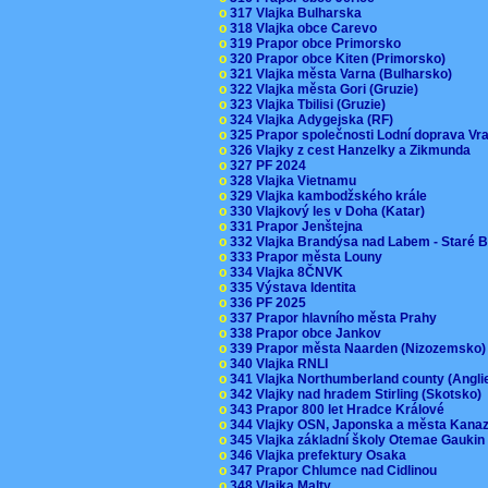
o
317 Vlajka Bulharska
o
318 Vlajka obce Carevo
o
319 Prapor obce Primorsko
o
320 Prapor obce Kiten (Primorsko)
o
321 Vlajka města Varna (Bulharsko)
o
322 Vlajka města Gori (Gruzie)
o
323 Vlajka Tbilisi (Gruzie)
o
324 Vlajka Adygejska (RF)
o
325 Prapor společnosti Lodní doprava V
o
326 Vlajky z cest Hanzelky a Zikmunda
o
327 PF 2024
o
328 Vlajka Vietnamu
o
329 Vlajka kambodžského krále
o
330 Vlajkový les v Doha (Katar)
o
331 Prapor Jenštejna
o
332 Vlajka Brandýsa nad Labem - Staré 
o
333 Prapor města Louny
o
334 Vlajka 8ČNVK
o
335 Výstava Identita
o
336 PF 2025
o
337 Prapor hlavního města Prahy
o
338 Prapor obce Jankov
o
339 Prapor města Naarden (Nizozemsko
o
340 Vlajka RNLI
o
341 Vlajka Northumberland county (Angl
o
342 Vlajky nad hradem Stirling (Skotsko)
o
343 Prapor 800 let Hradce Králové
o
344 Vlajky OSN, Japonska a města Kan
o
345 Vlajka základní školy Otemae Gauki
o
346 Vlajka prefektury Osaka
o
347 Prapor Chlumce nad Cidlinou
o
348 Vlajka Malty