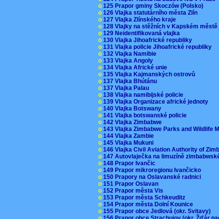
o
125 Prapor gminy Skoczów (Polsko)
o
126 Vlajka statutárního města Zlín
o
127 Vlajka Zlínského kraje
o
128 Vlajky na stěžních v Kapském měst
o
129 Neidentifikovaná vlajka
o
130 Vlajka Jihoafrické republiky
o
131 Vlajka policie Jihoafrické republiky
o
132 Vlajka Namibie
o
133 Vlajka Angoly
o
134 Vlajka Africké unie
o
135 Vlajka Kajmanských ostrovů
o
137 Vlajka Bhútánu
o
137 Vlajka Palau
o
138 Vlajka namibijské policie
o
139 Vlajka Organizace africké jednoty
o
140 Vlajka Botswany
o
141 Vlajka botswanské policie
o
142 Vlajka Zimbabwe
o
143 Vlajka Zimbabwe Parks and Wildlife
o
144 Vlajka Zambie
o
145 Vlajka Mukuni
o
146 Vlajka Civil Aviation Authority of Z
o
147 Autovlaječka na limuzíně zimbabwsk
o
148 Prapor Ivančic
o
149 Prapor mikroregionu Ivančicko
o
150 Prapory na Oslavanské radnici
o
151 Prapor Oslavan
o
152 Prapor města Vis
o
153 Prapor města Schkeuditz
o
154 Prapor města Dolní Kounice
o
155 Prapor obce Jedlová (okr. Svitavy)
o
156 Prapor obce Strachujov (okr. Žďár n