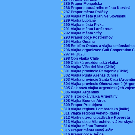
o
285 Prapor Mongolska
o
286 Prapor statutárního města Karviná
o
287 Prapor města Poličky
o
288 Vlajka města Kranj ve Slovinsku
o
289 Vlajka Lublaně
o
290 Vlajka města Pivka
o
291 Vlajka města Lanškroun
o
292 Vlajka města Štíty
o
293 Prapor obce Postřelmov
o
294 Vlajka Ománu
o
295 Emblém Ománu a vlajka ománského 
o
296 Vlajka organizace Gulf Cooperation
o
297 PF 2023
o
298 Obří vlajka Chile
o
299 Chilská prezidentská vlajka
o
300 Vlajka Viňa del Mar (Chile)
o
301 Vlajka provincie Patagonie (Chile)
o
302 Vlajka Punta Arenas (Chile)
o
303 Vlajka provincie Santa Cruz (Argenti
o
304 Vlajka provincie Ohňová země (Arge
o
305 Čelenová vlajka argentinských vojen
o
306 Vlajka Argentiny
o
307 Historická vlajka Argentiny
o
308 Vlajka Buenos Aires
o
309 Prapor Prostějova
o
310 Vlajka regionu Lombardsko (Itálie)
o
311 Vlajka regionu Veneto (Itálie)
o
312 Vlajky u zvonu padlých v Roveretu
o
313 Vlajka obce Albrechtive v Jizerskýc
o
314 Vlajka města Tanvald
o
315 Prapor města Nový Jičín
o
316 Prapor obce Jeřice