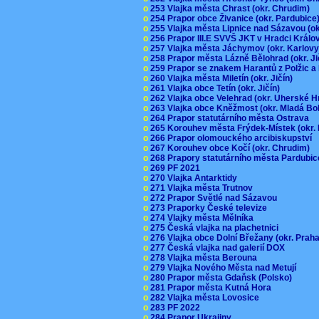
o
253 Vlajka města Chrast (okr. Chrudim)
o
254 Prapor obce Živanice (okr. Pardubic
o
255 Vlajka města Lipnice nad Sázavou (o
o
256 Prapor III.E SVVŠ JKT v Hradci Král
o
257 Vlajka města Jáchymov (okr. Karlov
o
258 Prapor města Lázně Bělohrad (okr. J
o
259 Prapor se znakem Harantů z Polžic 
o
260 Vlajka města Miletín (okr. Jičín)
o
261 Vlajka obce Tetín (okr. Jičín)
o
262 Vlajka obce Velehrad (okr. Uherské H
o
263 Vlajka obce Kněžmost (okr. Mladá Bo
o
264 Prapor statutárního města Ostrava
o
265 Korouhev města Frýdek-Místek (okr.
o
266 Prapor olomouckého arcibiskupství
o
267 Korouhev obce Kočí (okr. Chrudim)
o
268 Prapory statutárního města Pardubi
o
269 PF 2021
o
270 Vlajka Antarktidy
o
271 Vlajka města Trutnov
o
272 Prapor Světlé nad Sázavou
o
273 Praporky České televize
o
274 Vlajky města Mělníka
o
275 Česká vlajka na plachetnici
o
276 Vlajka obce Dolní Břežany (okr. Pra
o
277 Česká vlajka nad galerií DOX
o
278 Vlajka města Berouna
o
279 Vlajka Nového Města nad Metují
o
280 Prapor města Gdaňsk (Polsko)
o
281 Prapor města Kutná Hora
o
282 Vlajka města Lovosice
o
283 PF 2022
o
284 Prapor Ukrajiny