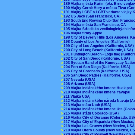
o
189 Vlajka města Kuřim (okr. Brno-venk
o
190 Vlajky Černé Hory a města Tivat (Če
o
191 Vlajky LGBT a LGBT varianta vlajky K
o
192 US Jack (San Francisco, CA)
o
193 South End Rowing Club (San Francis
o
194 Vlajka města San Francisco, CA
o
195 Vlajka Střediska vexilologických inf
o
196 Vlajka firmy Apple
o
198 City of Beverly Hills (Los Angeles, Ka
o
198 County of Los Angeles (Kalifornie)
o
199 City of Los Angeles (Kalifornie, USA
o
200 City of Long Beach (Kalifornie, USA)
o
201 Huntington Beach - Logo flag (Kalifo
o
202 City of San Diego (Kalifornie, USA)
o
203 Sycuan Band of the Kumeyaay Nation
o
204 Port of San Diego (Kalifornie, USA)
o
205 City of Coronado (Kalifornie, USA)
o
206 San Diego Padres (Kalifornie, USA)
o
207 Nevada (USA)
o
208 Arizona (USA)
o
209 Vlajka indiánského kmene Hualapai
o
210 Vlajka indiánského kmene Yavapai
o
211 Vlajka USA
o
212 Vlajka indiánského národa Navajo (A
o
213 Vlajka státu Utah (USA)
o
214 Vlajka indiánského kmene Ute (Colo
o
215 Vlajka státu Colorado (USA)
o
216 Vlajka City of Durango (Colorado, U
o
217 Vlajka City of Espaňola (New Mexico
o
218 Vlajka Las Cruces (New Mexico, US
o
219 Vlajka Otero County (New Mexico, 
o
220 Vlajka City of Roswell (New Mexico,