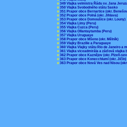
o
349 Vlajka velmistra Řádu sv. Jana Jer
o
350 Vlajka Svobodného státu Sasko
o
351 Prapor obce Bernartice (okr. Beneš
o
352 Prapor obce Polná (okr. Jihlava)
o
353 Prapor obce Domoušice (okr. Louny
o
354 Vlajka Limy (Peru)
o
355 Vlajka Cuzca (Peru)
o
356 Vlajka Ollantaytamba (Peru)
o
357 Vlajka Uruguaye
o
358 Prapor obce Mšeno (okr. Mělník)
o
359 Vlajky Brazilie a Paraguaye
o
360 Vlajka Vlajky státu Rio de Janeiro a 
o
361 Vlajka viceadmirála a záďová vlajka
o
362 Prapor obce Kaznějov (okr. Plzeň-se
o
363 Prapor obce Konecchlumí (okr. Jičín
o
363 Prapor obce Nová Ves nad Nisou (okr