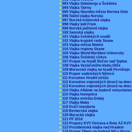
o
093 Vlajky Göteborgu a Švédska
o
094 Vlajka Tjörnu
o
095 Vlajka hlavního města Norska Oslo
o
096 Státní vlajka Norska
o
097 Norská královská vlajka
o
098 Vlajky lodi Fram
o
099 Norská poštovní vlajka
o
100 Samská vlajka
o
101 Vlajka švédských soudů
o
102 Vlajka krajské rady Skane
o
103 Vlajka města Malmö
o
104 Vlajka regionu Skane
o
105 Vlajka World Maritime University
o
106 Vlajka Švédské církve
o
107 Prapor na hradě Bečov nad Teplou
o
108 Vlajka Veslařského klubu Ohře
o
109 Moravská vlajka na hradě Pernštejn
o
110 Prapor sudetských Němců
o
111 Korouhev Hradní stráže
o
112 Korouhve vojenských útvarů na dne
o
113 Korouhve vojenských útvarů na dne
o
114 Vlajka Albánie na budově velvyslane
o
115 Vlajka Humpolce
o
116 Vlajka emirátu Dubaj
o
117 Vlajka Malty
o
118 Dračí standarta
o
119 Berberská vlajka
o
120 Marocká vlajka
o
121 PF 2018
o
122 Prapory KVV Ostrava a Roty AZ KV
o
123 Prezidentská vlajka nad Hradem
o
124 Prapor Tibetu na budově NG v Praze