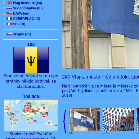
o
Flag Institute (en)
o
Vexillographia (ru)
o
NAVA (en)
o
CYBERFLAG (fr)
o
SFV (fr)
o
skripta (cz)
100
Stou zemí, odkud se na tyto
240 Vlajka města Frýdlant (okr. Lib
stránky někdo podíval, se
Na bílo-modré vlajce města je městský zna
stal Barbados.
povýšili Frýdlant na město roku 1537. Er
2019)
100 000
Stotisící návštěva této
240
239
2