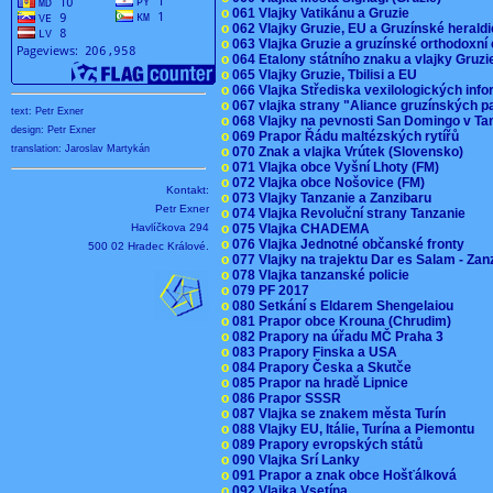
o
061 Vlajky Vatikánu a Gruzie
o
062 Vlajky Gruzie, EU a Gruzínské herald
o
063 Vlajka Gruzie a gruzínské orthodoxní
o
064 Etalony státního znaku a vlajky Gruz
o
065 Vlajky Gruzie, Tbilisi a EU
o
066 Vlajka Střediska vexilologických inf
o
067 vlajka strany "Aliance gruzínských p
text: Petr Exner
o
068 Vlajky na pevnosti San Domingo v Ta
design: Petr Exner
o
069 Prapor Řádu maltézských rytířů
translation: Jaroslav Martykán
o
070 Znak a vlajka Vrútek (Slovensko)
o
071 Vlajka obce Vyšní Lhoty (FM)
o
072 Vlajka obce Nošovice (FM)
Kontakt:
o
073 Vlajky Tanzanie a Zanzibaru
Petr Exner
o
074 Vlajka Revoluční strany Tanzanie
Havlíčkova 294
o
075 Vlajka CHADEMA
o
076 Vlajka Jednotné občanské fronty
500 02 Hradec Králové.
o
077 Vlajky na trajektu Dar es Salam - Za
o
078 Vlajka tanzanské policie
o
079 PF 2017
o
080 Setkání s Eldarem Shengelaiou
o
081 Prapor obce Krouna (Chrudim)
o
082 Prapory na úřadu MČ Praha 3
o
083 Prapory Finska a USA
o
084 Prapory Česka a Skutče
o
085 Prapor na hradě Lipnice
o
086 Prapor SSSR
o
087 Vlajka se znakem města Turín
o
088 Vlajky EU, Itálie, Turína a Piemontu
o
089 Prapory evropských států
o
090 Vlajka Srí Lanky
o
091 Prapor a znak obce Hošťálková
o
092 Vlajka Vsetína