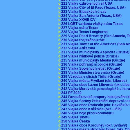
o
221 Vlajky ozbrojených sil USA
o
222 Vlajka City of El Paso (Texas, USA)
o
223 Vlajka Elpaských čivav
o
224 Vlajka San Antonia (Texas, USA)
o
225 Vlajka XXVIII ICV
o
226 LGBT varianta vlajky státu Texas
o
227 Vlajka státu Texas
o
228 Vlajka Texas Longhorns
o
229 Vlajka Pearl Brewery (San Antonio, 
o
230 Vlajka thajského krále
o
231 Vlajka Tower of the Americas (San A
o
232 Vlajka Adžarska
o
233 Vlajka municipality Aspindza (Gruzie
o
234 Vlajka hlídkové policie (Gruzie)
o
235 Vlajka municipality Mestia (Gruzie)
o
236 Vlajka pohraniční policie (Gruzie)
o
237 Vlajka Spojených letišť (Gruzie)
o
238 Vlajka Ministerstva vnitra (Gruzie)
o
239 Výzdoba v ulicích Tbilisi (Gruzie)
o
240 Vlajka města Frýdlant (okr. Liberec)
o
241 Vlajka obce Lázně Libverda (okr. Lib
o
242 Vlajka Moravské genealogické a hera
o
243 PF 2020
o
244 Fanouškovské prapory hokejového k
o
245 Vlajka Správy železniční dopravní c
o
246 Vlajka obce Radostín (okr. Havlíčkův
o
247 Vlajka obce Kněžnice (okr. Jičín)
o
248 Vlajka boje proti koronaviru
o
249 Vlajka Tibetu
o
250 Vlajka Česka
o
251 Vlajka obce Korouhev (okr. Svitavy)
o
252 Vlajka města Hrochův Týnec (okr. C