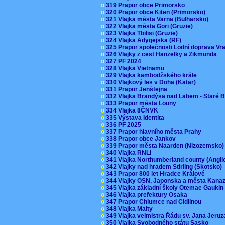
o
319 Prapor obce Primorsko
o
320 Prapor obce Kiten (Primorsko)
o
321 Vlajka města Varna (Bulharsko)
o
322 Vlajka města Gori (Gruzie)
o
323 Vlajka Tbilisi (Gruzie)
o
324 Vlajka Adygejska (RF)
o
325 Prapor společnosti Lodní doprava V
o
326 Vlajky z cest Hanzelky a Zikmunda
o
327 PF 2024
o
328 Vlajka Vietnamu
o
329 Vlajka kambodžského krále
o
330 Vlajkový les v Doha (Katar)
o
331 Prapor Jenštejna
o
332 Vlajka Brandýsa nad Labem - Staré 
o
333 Prapor města Louny
o
334 Vlajka 8ČNVK
o
335 Výstava Identita
o
336 PF 2025
o
337 Prapor hlavního města Prahy
o
338 Prapor obce Jankov
o
339 Prapor města Naarden (Nizozemsko
o
340 Vlajka RNLI
o
341 Vlajka Northumberland county (Angl
o
342 Vlajky nad hradem Stirling (Skotsko)
o
343 Prapor 800 let Hradce Králové
o
344 Vlajky OSN, Japonska a města Kan
o
345 Vlajka základní školy Otemae Gauki
o
346 Vlajka prefektury Osaka
o
347 Prapor Chlumce nad Cidlinou
o
348 Vlajka Malty
o
349 Vlajka velmistra Řádu sv. Jana Jer
o
350 Vlajka Svobodného státu Sasko