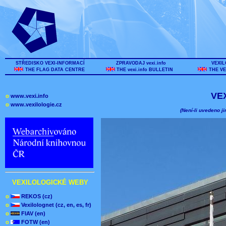
STŘEDISKO VEXI-INFORMACÍ
ZPRAVODAJ vexi.info
VEXIL
THE FLAG DATA CENTRE
THE vexi.info BULLETIN
THE VE
VE
o
www.vexi.info
o
www.vexilologie.cz
(Není-li uvedeno ji
VEXILOLOGICKÉ WEBY
o
REKOS (cz)
o
Vexilolognet (cz, en, es, fr)
o
FIAV (en)
o
FOTW (en)