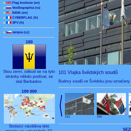
o
Flag Institute (en)
o
Vexillographia (ru)
o
NAVA (en)
o
CYBERFLAG (fr)
o
SFV (fr)
o
skripta (cz)
100
Stou zemí, odkud se na tyto
101 Vlajka švédských soudů
stránky někdo podíval, se
Budovy soudů ve Švédsku jsou označeny v
stal Barbados.
100 000
101
100
0
Stotisící návštěva této
SEZ