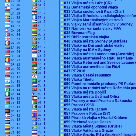
o
031 Vlajka města Luže (CR)
o
032 Bahamská obchodní vlajka
o
033 Vlajka společnosti Kwan Chart
o
034 Vlajka Střediska vexilologických inf
o
035 Vlajka Marshallových ostrovů
o
036 vlajky zemí účastníků ICV v Sydney
o
037 Námořní varianta vlajky FIAV
o
038 Bowman Flag
o
039 Obří australská vlajka
o
040 Vlajka města Sydney (Austrálie)
o
041 Vlajky na Dni australské vlajky
o
042 Vlajky na ICV v Sydney
o
043 Vlajka města Launceston (Austrálie)
o
044 Vlajka australského státu Tasmánie
o
045 Vlajka Returned and Service League 
o
046 Vlajka ostrovního státu Fidži
o
047 PF 2016
o
048 Vlajka České republiky
o
049 Vlajka Tibetu
o
050 Pamětní medaile předsedy PS Parla
o
051 Vlajka na radnici města Rožmitálu 
o
052 Vlajka města Dobříš
o
053 Vlajka města Ústí nad Orlicí
o
054 Prapory armád Pruska a Rakouska
o
055 Prapor ČSSD
o
056 Vlajka města Tachov
o
057 Prapory v Poličce (SY)
o
058 Pirátská vlajka v Hradci Králové
o
059 Plechová vlajka Česka
o
060 Vlajka Města Signagi (Gruzie)
o
061 Vlajky Vatikánu a Gruzie
o
062 Vlajky Gruzie, EU a Gruzínské herald