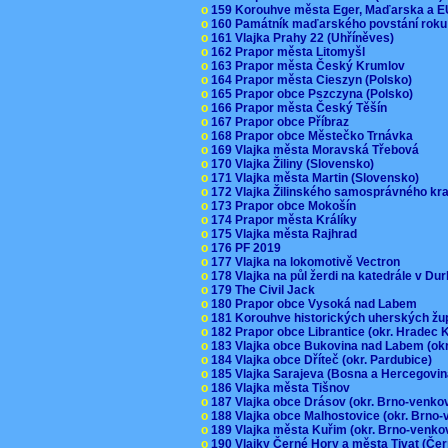
o
159 Korouhve města Eger, Maďarska a 
o
160 Památník maďarského povstání roku
o
161 Vlajka Prahy 22 (Uhříněves)
o
162 Prapor města Litomyšl
o
163 Prapor města Český Krumlov
o
164 Prapor města Cieszyn (Polsko)
o
165 Prapor obce Pszczyna (Polsko)
o
166 Prapor města Český Těšín
o
167 Prapor obce Příbraz
o
168 Prapor obce Městečko Trnávka
o
169 Vlajka města Moravská Třebová
o
170 Vlajka Žiliny (Slovensko)
o
171 Vlajka města Martin (Slovensko)
o
172 Vlajka Žilinského samosprávného kr
o
173 Prapor obce Mokošín
o
174 Prapor města Králíky
o
175 Vlajka města Rajhrad
o
176 PF 2019
o
177 Vlajka na lokomotivě Vectron
o
178 Vlajka na půl žerdi na katedrále v D
o
179 The Civil Jack
o
180 Prapor obce Vysoká nad Labem
o
181 Korouhve historických uherských ž
o
182 Prapor obce Librantice (okr. Hradec 
o
183 Vlajka obce Bukovina nad Labem (ok
o
184 Vlajka obce Dříteč (okr. Pardubice)
o
185 Vlajka Sarajeva (Bosna a Hercegovi
o
186 Vlajka města Tišnov
o
187 Vlajka obce Drásov (okr. Brno-venk
o
188 Vlajka obce Malhostovice (okr. Brno
o
189 Vlajka města Kuřim (okr. Brno-venk
o
190 Vlajky Černé Hory a města Tivat (Če