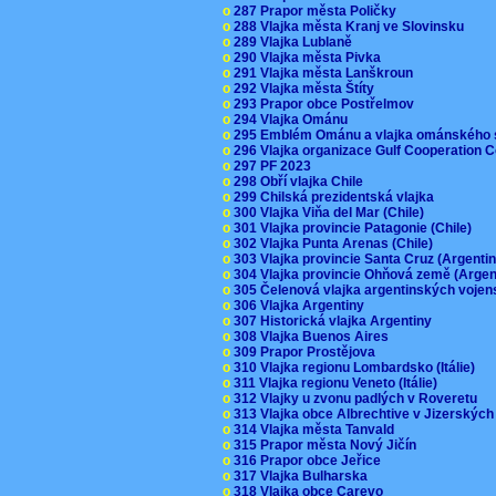
o
287 Prapor města Poličky
o
288 Vlajka města Kranj ve Slovinsku
o
289 Vlajka Lublaně
o
290 Vlajka města Pivka
o
291 Vlajka města Lanškroun
o
292 Vlajka města Štíty
o
293 Prapor obce Postřelmov
o
294 Vlajka Ománu
o
295 Emblém Ománu a vlajka ománského 
o
296 Vlajka organizace Gulf Cooperation
o
297 PF 2023
o
298 Obří vlajka Chile
o
299 Chilská prezidentská vlajka
o
300 Vlajka Viňa del Mar (Chile)
o
301 Vlajka provincie Patagonie (Chile)
o
302 Vlajka Punta Arenas (Chile)
o
303 Vlajka provincie Santa Cruz (Argenti
o
304 Vlajka provincie Ohňová země (Arge
o
305 Čelenová vlajka argentinských vojen
o
306 Vlajka Argentiny
o
307 Historická vlajka Argentiny
o
308 Vlajka Buenos Aires
o
309 Prapor Prostějova
o
310 Vlajka regionu Lombardsko (Itálie)
o
311 Vlajka regionu Veneto (Itálie)
o
312 Vlajky u zvonu padlých v Roveretu
o
313 Vlajka obce Albrechtive v Jizerskýc
o
314 Vlajka města Tanvald
o
315 Prapor města Nový Jičín
o
316 Prapor obce Jeřice
o
317 Vlajka Bulharska
o
318 Vlajka obce Carevo