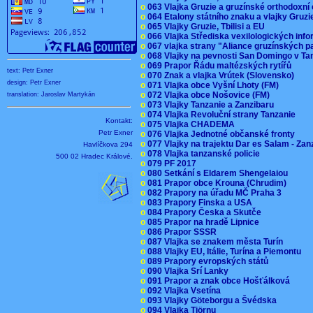
o
063 Vlajka Gruzie a gruzínské orthodoxní
o
064 Etalony státního znaku a vlajky Gruz
o
065 Vlajky Gruzie, Tbilisi a EU
o
066 Vlajka Střediska vexilologických inf
o
067 vlajka strany "Aliance gruzínských p
o
068 Vlajky na pevnosti San Domingo v Ta
o
069 Prapor Řádu maltézských rytířů
text: Petr Exner
o
070 Znak a vlajka Vrútek (Slovensko)
design: Petr Exner
o
071 Vlajka obce Vyšní Lhoty (FM)
o
072 Vlajka obce Nošovice (FM)
translation: Jaroslav Martykán
o
073 Vlajky Tanzanie a Zanzibaru
o
074 Vlajka Revoluční strany Tanzanie
Kontakt:
o
075 Vlajka CHADEMA
Petr Exner
o
076 Vlajka Jednotné občanské fronty
o
077 Vlajky na trajektu Dar es Salam - Za
Havlíčkova 294
o
078 Vlajka tanzanské policie
500 02 Hradec Králové.
o
079 PF 2017
o
080 Setkání s Eldarem Shengelaiou
o
081 Prapor obce Krouna (Chrudim)
o
082 Prapory na úřadu MČ Praha 3
o
083 Prapory Finska a USA
o
084 Prapory Česka a Skutče
o
085 Prapor na hradě Lipnice
o
086 Prapor SSSR
o
087 Vlajka se znakem města Turín
o
088 Vlajky EU, Itálie, Turína a Piemontu
o
089 Prapory evropských států
o
090 Vlajka Srí Lanky
o
091 Prapor a znak obce Hošťálková
o
092 Vlajka Vsetína
o
093 Vlajky Göteborgu a Švédska
o
094 Vlajka Tjörnu