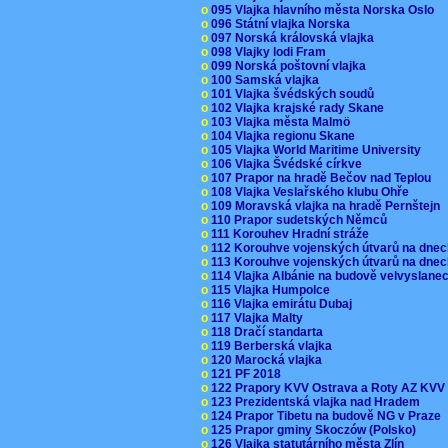
o
095 Vlajka hlavního města Norska Oslo
o
096 Státní vlajka Norska
o
097 Norská královská vlajka
o
098 Vlajky lodi Fram
o
099 Norská poštovní vlajka
o
100 Samská vlajka
o
101 Vlajka švédských soudů
o
102 Vlajka krajské rady Skane
o
103 Vlajka města Malmö
o
104 Vlajka regionu Skane
o
105 Vlajka World Maritime University
o
106 Vlajka Švédské církve
o
107 Prapor na hradě Bečov nad Teplou
o
108 Vlajka Veslařského klubu Ohře
o
109 Moravská vlajka na hradě Pernštejn
o
110 Prapor sudetských Němců
o
111 Korouhev Hradní stráže
o
112 Korouhve vojenských útvarů na dne
o
113 Korouhve vojenských útvarů na dne
o
114 Vlajka Albánie na budově velvyslane
o
115 Vlajka Humpolce
o
116 Vlajka emirátu Dubaj
o
117 Vlajka Malty
o
118 Dračí standarta
o
119 Berberská vlajka
o
120 Marocká vlajka
o
121 PF 2018
o
122 Prapory KVV Ostrava a Roty AZ KV
o
123 Prezidentská vlajka nad Hradem
o
124 Prapor Tibetu na budově NG v Praze
o
125 Prapor gminy Skoczów (Polsko)
o
126 Vlajka statutárního města Zlín