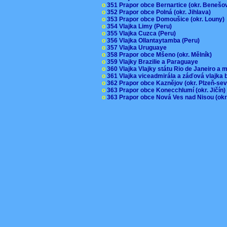
o
351 Prapor obce Bernartice (okr. Beneš
o
352 Prapor obce Polná (okr. Jihlava)
o
353 Prapor obce Domoušice (okr. Louny
o
354 Vlajka Limy (Peru)
o
355 Vlajka Cuzca (Peru)
o
356 Vlajka Ollantaytamba (Peru)
o
357 Vlajka Uruguaye
o
358 Prapor obce Mšeno (okr. Mělník)
o
359 Vlajky Brazilie a Paraguaye
o
360 Vlajka Vlajky státu Rio de Janeiro a 
o
361 Vlajka viceadmirála a záďová vlajka
o
362 Prapor obce Kaznějov (okr. Plzeň-se
o
363 Prapor obce Konecchlumí (okr. Jičín
o
363 Prapor obce Nová Ves nad Nisou (okr