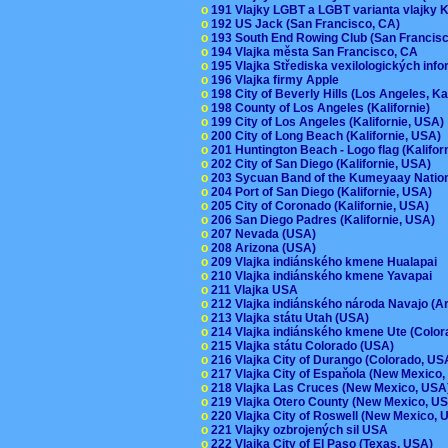
o
191 Vlajky LGBT a LGBT varianta vlajky K
o
192 US Jack (San Francisco, CA)
o
193 South End Rowing Club (San Francis
o
194 Vlajka města San Francisco, CA
o
195 Vlajka Střediska vexilologických inf
o
196 Vlajka firmy Apple
o
198 City of Beverly Hills (Los Angeles, Ka
o
198 County of Los Angeles (Kalifornie)
o
199 City of Los Angeles (Kalifornie, USA
o
200 City of Long Beach (Kalifornie, USA)
o
201 Huntington Beach - Logo flag (Kalifo
o
202 City of San Diego (Kalifornie, USA)
o
203 Sycuan Band of the Kumeyaay Nation
o
204 Port of San Diego (Kalifornie, USA)
o
205 City of Coronado (Kalifornie, USA)
o
206 San Diego Padres (Kalifornie, USA)
o
207 Nevada (USA)
o
208 Arizona (USA)
o
209 Vlajka indiánského kmene Hualapai
o
210 Vlajka indiánského kmene Yavapai
o
211 Vlajka USA
o
212 Vlajka indiánského národa Navajo (A
o
213 Vlajka státu Utah (USA)
o
214 Vlajka indiánského kmene Ute (Colo
o
215 Vlajka státu Colorado (USA)
o
216 Vlajka City of Durango (Colorado, U
o
217 Vlajka City of Espaňola (New Mexico
o
218 Vlajka Las Cruces (New Mexico, US
o
219 Vlajka Otero County (New Mexico, 
o
220 Vlajka City of Roswell (New Mexico,
o
221 Vlajky ozbrojených sil USA
o
222 Vlajka City of El Paso (Texas, USA)