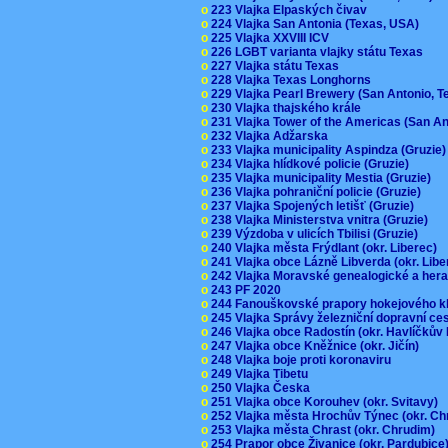
o
223 Vlajka Elpaských čivav
o
224 Vlajka San Antonia (Texas, USA)
o
225 Vlajka XXVIII ICV
o
226 LGBT varianta vlajky státu Texas
o
227 Vlajka státu Texas
o
228 Vlajka Texas Longhorns
o
229 Vlajka Pearl Brewery (San Antonio, 
o
230 Vlajka thajského krále
o
231 Vlajka Tower of the Americas (San A
o
232 Vlajka Adžarska
o
233 Vlajka municipality Aspindza (Gruzie
o
234 Vlajka hlídkové policie (Gruzie)
o
235 Vlajka municipality Mestia (Gruzie)
o
236 Vlajka pohraniční policie (Gruzie)
o
237 Vlajka Spojených letišť (Gruzie)
o
238 Vlajka Ministerstva vnitra (Gruzie)
o
239 Výzdoba v ulicích Tbilisi (Gruzie)
o
240 Vlajka města Frýdlant (okr. Liberec)
o
241 Vlajka obce Lázně Libverda (okr. Lib
o
242 Vlajka Moravské genealogické a hera
o
243 PF 2020
o
244 Fanouškovské prapory hokejového k
o
245 Vlajka Správy železniční dopravní c
o
246 Vlajka obce Radostín (okr. Havlíčkův
o
247 Vlajka obce Kněžnice (okr. Jičín)
o
248 Vlajka boje proti koronaviru
o
249 Vlajka Tibetu
o
250 Vlajka Česka
o
251 Vlajka obce Korouhev (okr. Svitavy)
o
252 Vlajka města Hrochův Týnec (okr. C
o
253 Vlajka města Chrast (okr. Chrudim)
o
254 Prapor obce Živanice (okr. Pardubic