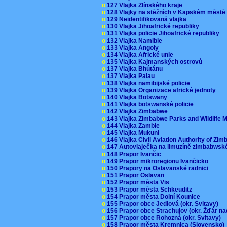
o
127 Vlajka Zlínského kraje
o
128 Vlajky na stěžních v Kapském měst
o
129 Neidentifikovaná vlajka
o
130 Vlajka Jihoafrické republiky
o
131 Vlajka policie Jihoafrické republiky
o
132 Vlajka Namibie
o
133 Vlajka Angoly
o
134 Vlajka Africké unie
o
135 Vlajka Kajmanských ostrovů
o
137 Vlajka Bhútánu
o
137 Vlajka Palau
o
138 Vlajka namibijské policie
o
139 Vlajka Organizace africké jednoty
o
140 Vlajka Botswany
o
141 Vlajka botswanské policie
o
142 Vlajka Zimbabwe
o
143 Vlajka Zimbabwe Parks and Wildlife
o
144 Vlajka Zambie
o
145 Vlajka Mukuni
o
146 Vlajka Civil Aviation Authority of Z
o
147 Autovlaječka na limuzíně zimbabwsk
o
148 Prapor Ivančic
o
149 Prapor mikroregionu Ivančicko
o
150 Prapory na Oslavanské radnici
o
151 Prapor Oslavan
o
152 Prapor města Vis
o
153 Prapor města Schkeuditz
o
154 Prapor města Dolní Kounice
o
155 Prapor obce Jedlová (okr. Svitavy)
o
156 Prapor obce Strachujov (okr. Žďár n
o
157 Prapor obce Rohozná (okr. Svitavy)
o
158 Prapor města Kremnica (Slovensko