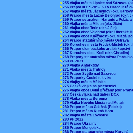
o
255 Vlajka města Lipnice nad Sázavou (o
o
256 Prapor III.E SVVŠ JKT v Hradci Král
o
257 Vlajka města Jáchymov (okr. Karlov
o
258 Prapor města Lázně Bělohrad (okr. J
o
259 Prapor se znakem Harantů z Polžic 
o
260 Vlajka města Miletín (okr. Jičín)
o
261 Vlajka obce Tetín (okr. Jičín)
o
262 Vlajka obce Velehrad (okr. Uherské H
o
263 Vlajka obce Kněžmost (okr. Mladá Bo
o
264 Prapor statutárního města Ostrava
o
265 Korouhev města Frýdek-Místek (okr.
o
266 Prapor olomouckého arcibiskupství
o
267 Korouhev obce Kočí (okr. Chrudim)
o
268 Prapory statutárního města Pardubi
o
269 PF 2021
o
270 Vlajka Antarktidy
o
271 Vlajka města Trutnov
o
272 Prapor Světlé nad Sázavou
o
273 Praporky České televize
o
274 Vlajky města Mělníka
o
275 Česká vlajka na plachetnici
o
276 Vlajka obce Dolní Břežany (okr. Pra
o
277 Česká vlajka nad galerií DOX
o
278 Vlajka města Berouna
o
279 Vlajka Nového Města nad Metují
o
280 Prapor města Gdaňsk (Polsko)
o
281 Prapor města Kutná Hora
o
282 Vlajka města Lovosice
o
283 PF 2022
o
284 Prapor Ukrajiny
o
285 Prapor Mongolska
o
286 Prapor statutárního města Karviná