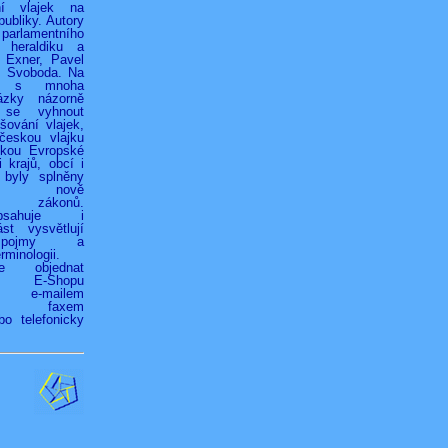
ní vlajek na
ubliky. Autory
 parlamentního
 heraldiku a
r Exner, Pavel
k Svoboda. Na
h s mnoha
ázky názorně
 se vyhnout
ování vlajek,
českou vlajku
jkou Evropské
 krajů, obcí i
 byly splněny
ky nově
ých zákonů.
bsahuje i
st vysvětlují
é pojmy a
rminologii.
ze objednat
vím E-Shopu
z), e-mailem
.cz), faxem
bo telefonicky