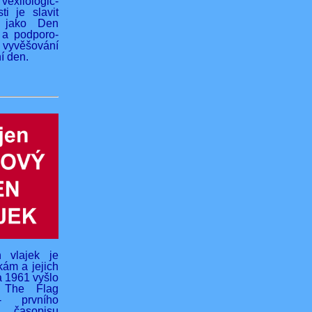
vexilologic-
ti je slavit
 jako Den
 a podporo-
yvěšování
í den.
 vlajek je
kám a jejich
na 1961 vyšlo
o The Flag
- prvního
 časopisu