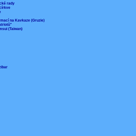
ické rady
 církve
ie
ormací na Kavkaze (Gruzie)
atriotů"
msui (Taiwan)
nzibar