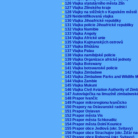
o
126 Vlajka statutárního města Zlín
o
127 Vlajka Zlínského kraje
o
128 Vlajky na stěžních v Kapském měst
o
129 Neidentifikovaná vlajka
o
130 Vlajka Jihoafrické republiky
o
131 Vlajka policie Jihoafrické republiky
o
132 Vlajka Namibie
o
133 Vlajka Angoly
o
134 Vlajka Africké unie
o
135 Vlajka Kajmanských ostrovů
o
137 Vlajka Bhútánu
o
137 Vlajka Palau
o
138 Vlajka namibijské policie
o
139 Vlajka Organizace africké jednoty
o
140 Vlajka Botswany
o
141 Vlajka botswanské policie
o
142 Vlajka Zimbabwe
o
143 Vlajka Zimbabwe Parks and Wildlife
o
144 Vlajka Zambie
o
145 Vlajka Mukuni
o
146 Vlajka Civil Aviation Authority of Z
o
147 Autovlaječka na limuzíně zimbabwsk
o
148 Prapor Ivančic
o
149 Prapor mikroregionu Ivančicko
o
150 Prapory na Oslavanské radnici
o
151 Prapor Oslavan
o
152 Prapor města Vis
o
153 Prapor města Schkeuditz
o
154 Prapor města Dolní Kounice
o
155 Prapor obce Jedlová (okr. Svitavy)
o
156 Prapor obce Strachujov (okr. Žďár n
o
157 Prapor obce Rohozná (okr. Svitavy)