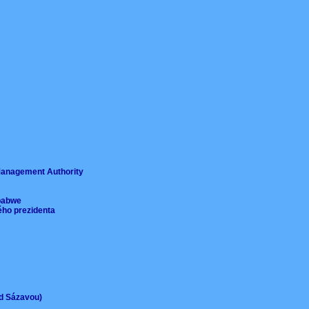
ě
 Management Authority
imbabwe
ého prezidenta
ad Sázavou)