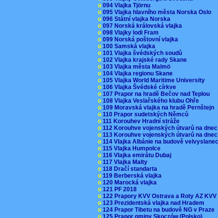
o
094 Vlajka Tjörnu
o
095 Vlajka hlavního města Norska Oslo
o
096 Státní vlajka Norska
o
097 Norská královská vlajka
o
098 Vlajky lodi Fram
o
099 Norská poštovní vlajka
o
100 Samská vlajka
o
101 Vlajka švédských soudů
o
102 Vlajka krajské rady Skane
o
103 Vlajka města Malmö
o
104 Vlajka regionu Skane
o
105 Vlajka World Maritime University
o
106 Vlajka Švédské církve
o
107 Prapor na hradě Bečov nad Teplou
o
108 Vlajka Veslařského klubu Ohře
o
109 Moravská vlajka na hradě Pernštejn
o
110 Prapor sudetských Němců
o
111 Korouhev Hradní stráže
o
112 Korouhve vojenských útvarů na dne
o
113 Korouhve vojenských útvarů na dne
o
114 Vlajka Albánie na budově velvyslane
o
115 Vlajka Humpolce
o
116 Vlajka emirátu Dubaj
o
117 Vlajka Malty
o
118 Dračí standarta
o
119 Berberská vlajka
o
120 Marocká vlajka
o
121 PF 2018
o
122 Prapory KVV Ostrava a Roty AZ KV
o
123 Prezidentská vlajka nad Hradem
o
124 Prapor Tibetu na budově NG v Praze
o
125 Prapor gminy Skoczów (Polsko)