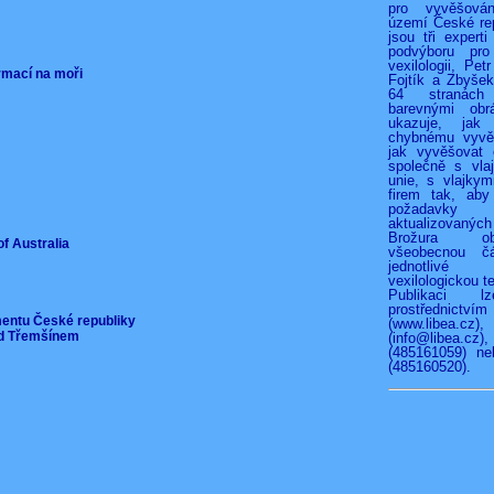
pro vyvěšová
území České rep
jsou tři experti
podvýboru pro
vexilologii, Pet
ormací na moři
Fojtík a Zbyše
64 stranác
barevnými obr
ukazuje, jak
chybnému vyvěš
jak vyvěšovat 
společně s vla
unie, s vlajkymi
firem tak, aby
požadav
aktualizovan
Brožura o
of Australia
všeobecnou čá
jednotliv
vexilologickou te
Publikaci l
prostřednict
mentu České republiky
(www.libea.c
pod Třemšínem
(info@libea
(485161059) ne
(485160520).