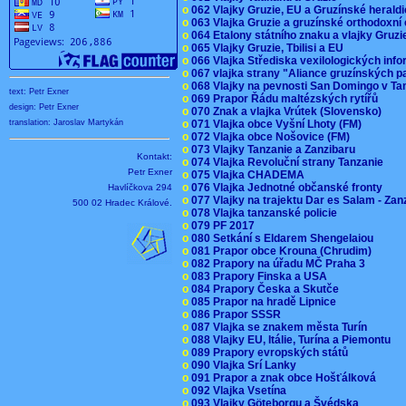
o
062 Vlajky Gruzie, EU a Gruzínské herald
o
063 Vlajka Gruzie a gruzínské orthodoxní
o
064 Etalony státního znaku a vlajky Gruz
o
065 Vlajky Gruzie, Tbilisi a EU
o
066 Vlajka Střediska vexilologických inf
o
067 vlajka strany "Aliance gruzínských p
o
068 Vlajky na pevnosti San Domingo v Ta
text: Petr Exner
o
069 Prapor Řádu maltézských rytířů
design: Petr Exner
o
070 Znak a vlajka Vrútek (Slovensko)
o
071 Vlajka obce Vyšní Lhoty (FM)
translation: Jaroslav Martykán
o
072 Vlajka obce Nošovice (FM)
o
073 Vlajky Tanzanie a Zanzibaru
Kontakt:
o
074 Vlajka Revoluční strany Tanzanie
Petr Exner
o
075 Vlajka CHADEMA
o
076 Vlajka Jednotné občanské fronty
Havlíčkova 294
o
077 Vlajky na trajektu Dar es Salam - Za
500 02 Hradec Králové.
o
078 Vlajka tanzanské policie
o
079 PF 2017
o
080 Setkání s Eldarem Shengelaiou
o
081 Prapor obce Krouna (Chrudim)
o
082 Prapory na úřadu MČ Praha 3
o
083 Prapory Finska a USA
o
084 Prapory Česka a Skutče
o
085 Prapor na hradě Lipnice
o
086 Prapor SSSR
o
087 Vlajka se znakem města Turín
o
088 Vlajky EU, Itálie, Turína a Piemontu
o
089 Prapory evropských států
o
090 Vlajka Srí Lanky
o
091 Prapor a znak obce Hošťálková
o
092 Vlajka Vsetína
o
093 Vlajky Göteborgu a Švédska