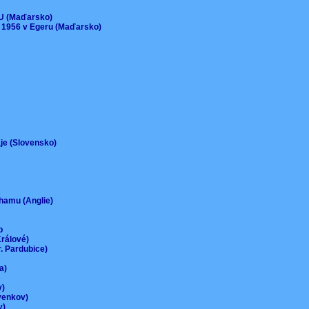
)
EU (Maďarsko)
 1956 v Egeru (Maďarsko)
aje (Slovensko)
urhamu (Anglie)
up
Králové)
r. Pardubice)
na)
ov)
-venkov)
ov)