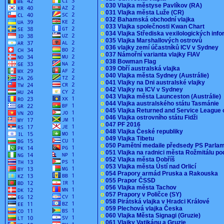
o
030 Vlajka městyse Pavlíkov (RA)
o
031 Vlajka města Luže (CR)
o
032 Bahamská obchodní vlajka
o
033 Vlajka společnosti Kwan Chart
o
034 Vlajka Střediska vexilologických inf
o
035 Vlajka Marshallových ostrovů
o
036 vlajky zemí účastníků ICV v Sydney
o
037 Námořní varianta vlajky FIAV
o
038 Bowman Flag
o
039 Obří australská vlajka
o
040 Vlajka města Sydney (Austrálie)
o
041 Vlajky na Dni australské vlajky
o
042 Vlajky na ICV v Sydney
o
043 Vlajka města Launceston (Austrálie)
o
044 Vlajka australského státu Tasmánie
o
045 Vlajka Returned and Service League 
o
046 Vlajka ostrovního státu Fidži
o
047 PF 2016
o
048 Vlajka České republiky
o
049 Vlajka Tibetu
o
050 Pamětní medaile předsedy PS Parla
o
051 Vlajka na radnici města Rožmitálu 
o
052 Vlajka města Dobříš
o
053 Vlajka města Ústí nad Orlicí
o
054 Prapory armád Pruska a Rakouska
o
055 Prapor ČSSD
o
056 Vlajka města Tachov
o
057 Prapory v Poličce (SY)
o
058 Pirátská vlajka v Hradci Králové
o
059 Plechová vlajka Česka
o
060 Vlajka Města Signagi (Gruzie)
o
061 Vlajky Vatikánu a Gruzie