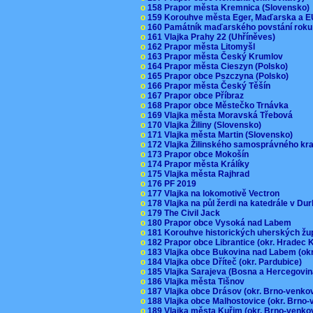
o
158 Prapor města Kremnica (Slovensko
o
159 Korouhve města Eger, Maďarska a 
o
160 Památník maďarského povstání roku
o
161 Vlajka Prahy 22 (Uhříněves)
o
162 Prapor města Litomyšl
o
163 Prapor města Český Krumlov
o
164 Prapor města Cieszyn (Polsko)
o
165 Prapor obce Pszczyna (Polsko)
o
166 Prapor města Český Těšín
o
167 Prapor obce Příbraz
o
168 Prapor obce Městečko Trnávka
o
169 Vlajka města Moravská Třebová
o
170 Vlajka Žiliny (Slovensko)
o
171 Vlajka města Martin (Slovensko)
o
172 Vlajka Žilinského samosprávného kr
o
173 Prapor obce Mokošín
o
174 Prapor města Králíky
o
175 Vlajka města Rajhrad
o
176 PF 2019
o
177 Vlajka na lokomotivě Vectron
o
178 Vlajka na půl žerdi na katedrále v D
o
179 The Civil Jack
o
180 Prapor obce Vysoká nad Labem
o
181 Korouhve historických uherských ž
o
182 Prapor obce Librantice (okr. Hradec 
o
183 Vlajka obce Bukovina nad Labem (ok
o
184 Vlajka obce Dříteč (okr. Pardubice)
o
185 Vlajka Sarajeva (Bosna a Hercegovi
o
186 Vlajka města Tišnov
o
187 Vlajka obce Drásov (okr. Brno-venk
o
188 Vlajka obce Malhostovice (okr. Brno
o
189 Vlajka města Kuřim (okr. Brno-venk