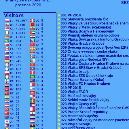
stránky se uskutečnila 27.
SEZ
prosince 2020.
o
001 PF 2014
o
002 Standarta prezidenta ČR
o
003 Vlajky ve vestibulu Poslanecké sn
o
004 Vlajky v Melku (Rakousko)
o
005 Vlajka Bosny a Hercegoviny
o
006 Pomník obětem druhého odboje
o
007 Vlajka Švýcarska a kantonu Graubü
o
008 Vlajka Hradce Králové
o
009 Svěcení praporu obce Nová Ves (ZR
o
010 Chybné vyvěšení české vlajky
o
011 Poutač s vlajkami zemí účastníků s
o
012 Vlajka obce Nedvězí (SY)
o
013 Vlajky Česka a Hradce Králové na pa
o
014 Vlajka SPŠStav v Hradci Králové
o
015 Vlajka Izraele
o
016 Vlajka ZZS Ústeckého kraje
o
017 Prapor Havany (Kuba)
o
018 Vlajka FC Hradec Králové
o
019 PF 2015
o
020 Vlajka FAČR
o
021 Malé státní vlajky
o
022 Svítící motiv české vlajky
o
023 Vlajka Opavy (OP)
o
024 Vlajky účastníků členské schůze Č
o
025 Prapor Srbské republiky
o
026 Motlitební vlaječky
o
027 Námořní vlajky na modelech plachet
o
028 Vlajka Kuvajtu
o
029 Obří řecká vlajka