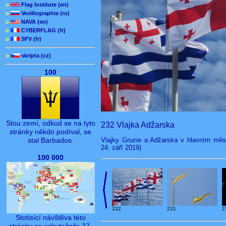
o
Flag Institute (en)
o
Vexillographia (ru)
o
NAVA (en)
o
CYBERFLAG (fr)
o
SFV (fr)
o
skripta (cz)
100
Stou zemí, odkud se na tyto
232 Vlajka Adžarska
stránky někdo podíval, se
Vlajky Gruzie a Adžarska v hlavním měst
stal Barbados.
24. září 2019)
100 000
232
231
2
Stotisící návštěva této