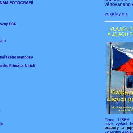
NAM FOTOGRAFIÍ
věnovaného v
vexiday.org
ěmovny PČR
VLAJKY, 
A JEJICH 
nden
)
ochařského sympozia
rníku Primátor Ulrich
VS
Firma LIBEA, 
nové vydání b
nic
prapory a jej
věnované zákla