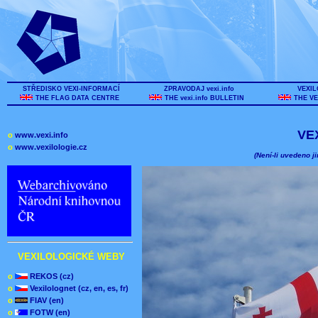
STŘEDISKO VEXI-INFORMACÍ
ZPRAVODAJ vexi.info
VEXIL
THE FLAG DATA CENTRE
THE vexi.info BULLETIN
THE VE
VE
o
www.vexi.info
o
www.vexilologie.cz
(Není-li uvedeno ji
VEXILOLOGICKÉ WEBY
o
REKOS (cz)
o
Vexilolognet (cz, en, es, fr)
o
FIAV (en)
o
FOTW (en)