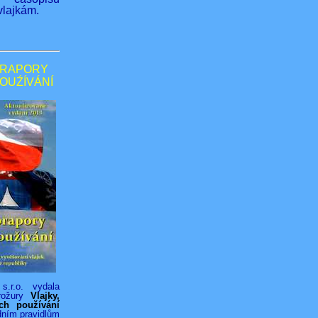
lajkám.
PRAPORY
POUŹÍVÁNÍ
s.r.o. vydala
rožury
Vlajky,
ich používání
dním pravidlům