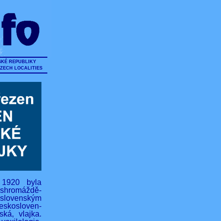
SKÉ REPUBLIKY
CZECH LOCALITIES
 1920 byla
hromáždě-
lovenským
eskosloven-
ská, vlajka.