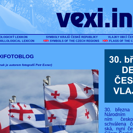
OLOGICKÝ LEXIKON
SYMBOLY KRAJŮ ČESKÉ REPUBLIKY
VLAJKY OBCÍ ČE
XILLOLOGICAL LEXICON
SYMBOLS OF THE CZECH REGIONS
FLAGS OF THE 
XIFOTOBLOG
nak je autorem fotografií Petr Exner)
30. března
Národním s
ním českos
schválena č
ská, nyní če