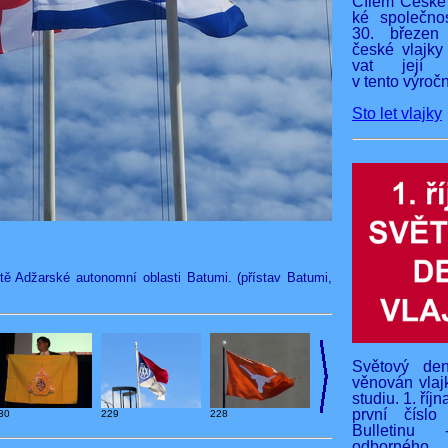
Cílem České 
ké společnos
30. březen
české vlajky
vat její v
v tento výročn
Sto let vlajky
ě Adžarské autonomní oblasti Batumi. (přístav Batumi,
Světový den
věnován vlaj
studiu. 1. říj
první čísl
30
229
228
Bulletinu 
odborného