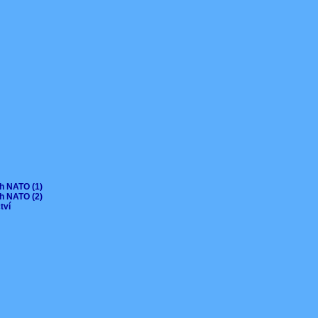
ch NATO (1)
ch NATO (2)
ctví
V