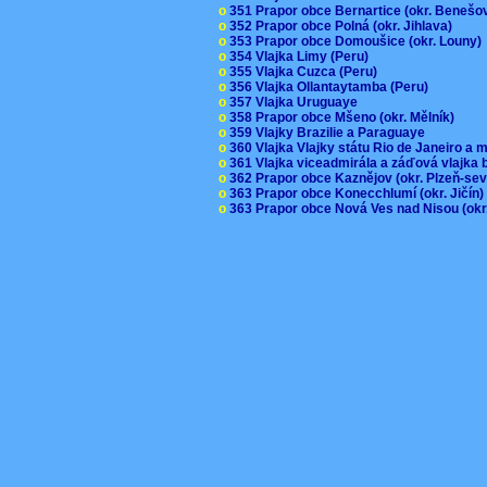
o
351 Prapor obce Bernartice (okr. Beneš
o
352 Prapor obce Polná (okr. Jihlava)
o
353 Prapor obce Domoušice (okr. Louny
o
354 Vlajka Limy (Peru)
o
355 Vlajka Cuzca (Peru)
o
356 Vlajka Ollantaytamba (Peru)
o
357 Vlajka Uruguaye
o
358 Prapor obce Mšeno (okr. Mělník)
o
359 Vlajky Brazilie a Paraguaye
o
360 Vlajka Vlajky státu Rio de Janeiro a 
o
361 Vlajka viceadmirála a záďová vlajka
o
362 Prapor obce Kaznějov (okr. Plzeň-se
o
363 Prapor obce Konecchlumí (okr. Jičín
o
363 Prapor obce Nová Ves nad Nisou (okr