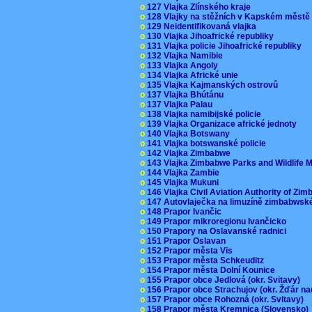
o
127 Vlajka Zlínského kraje
o
128 Vlajky na stěžních v Kapském měst
o
129 Neidentifikovaná vlajka
o
130 Vlajka Jihoafrické republiky
o
131 Vlajka policie Jihoafrické republiky
o
132 Vlajka Namibie
o
133 Vlajka Angoly
o
134 Vlajka Africké unie
o
135 Vlajka Kajmanských ostrovů
o
137 Vlajka Bhútánu
o
137 Vlajka Palau
o
138 Vlajka namibijské policie
o
139 Vlajka Organizace africké jednoty
o
140 Vlajka Botswany
o
141 Vlajka botswanské policie
o
142 Vlajka Zimbabwe
o
143 Vlajka Zimbabwe Parks and Wildlife
o
144 Vlajka Zambie
o
145 Vlajka Mukuni
o
146 Vlajka Civil Aviation Authority of Z
o
147 Autovlaječka na limuzíně zimbabwsk
o
148 Prapor Ivančic
o
149 Prapor mikroregionu Ivančicko
o
150 Prapory na Oslavanské radnici
o
151 Prapor Oslavan
o
152 Prapor města Vis
o
153 Prapor města Schkeuditz
o
154 Prapor města Dolní Kounice
o
155 Prapor obce Jedlová (okr. Svitavy)
o
156 Prapor obce Strachujov (okr. Žďár n
o
157 Prapor obce Rohozná (okr. Svitavy)
o
158 Prapor města Kremnica (Slovensko