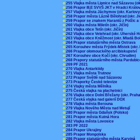
o
255 Vlajka města Lipnice nad Sázavou (o
o
256 Prapor III.E SVVŠ JKT v Hradci Král
o
257 Vlajka města Jáchymov (okr. Karlov
o
258 Prapor města Lázně Bělohrad (okr. J
o
259 Prapor se znakem Harantů z Polžic 
o
260 Vlajka města Miletín (okr. Jičín)
o
261 Vlajka obce Tetín (okr. Jičín)
o
262 Vlajka obce Velehrad (okr. Uherské H
o
263 Vlajka obce Kněžmost (okr. Mladá Bo
o
264 Prapor statutárního města Ostrava
o
265 Korouhev města Frýdek-Místek (okr.
o
266 Prapor olomouckého arcibiskupství
o
267 Korouhev obce Kočí (okr. Chrudim)
o
268 Prapory statutárního města Pardubi
o
269 PF 2021
o
270 Vlajka Antarktidy
o
271 Vlajka města Trutnov
o
272 Prapor Světlé nad Sázavou
o
273 Praporky České televize
o
274 Vlajky města Mělníka
o
275 Česká vlajka na plachetnici
o
276 Vlajka obce Dolní Břežany (okr. Pra
o
277 Česká vlajka nad galerií DOX
o
278 Vlajka města Berouna
o
279 Vlajka Nového Města nad Metují
o
280 Prapor města Gdaňsk (Polsko)
o
281 Prapor města Kutná Hora
o
282 Vlajka města Lovosice
o
283 PF 2022
o
284 Prapor Ukrajiny
o
285 Prapor Mongolska
o
286 Prapor statutárního města Karviná