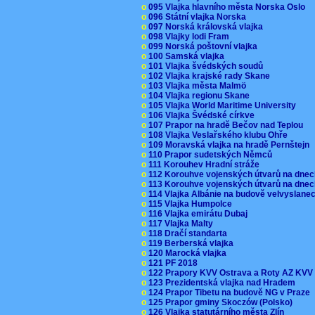
o
095 Vlajka hlavního města Norska Oslo
o
096 Státní vlajka Norska
o
097 Norská královská vlajka
o
098 Vlajky lodi Fram
o
099 Norská poštovní vlajka
o
100 Samská vlajka
o
101 Vlajka švédských soudů
o
102 Vlajka krajské rady Skane
o
103 Vlajka města Malmö
o
104 Vlajka regionu Skane
o
105 Vlajka World Maritime University
o
106 Vlajka Švédské církve
o
107 Prapor na hradě Bečov nad Teplou
o
108 Vlajka Veslařského klubu Ohře
o
109 Moravská vlajka na hradě Pernštejn
o
110 Prapor sudetských Němců
o
111 Korouhev Hradní stráže
o
112 Korouhve vojenských útvarů na dne
o
113 Korouhve vojenských útvarů na dne
o
114 Vlajka Albánie na budově velvyslane
o
115 Vlajka Humpolce
o
116 Vlajka emirátu Dubaj
o
117 Vlajka Malty
o
118 Dračí standarta
o
119 Berberská vlajka
o
120 Marocká vlajka
o
121 PF 2018
o
122 Prapory KVV Ostrava a Roty AZ KV
o
123 Prezidentská vlajka nad Hradem
o
124 Prapor Tibetu na budově NG v Praze
o
125 Prapor gminy Skoczów (Polsko)
o
126 Vlajka statutárního města Zlín