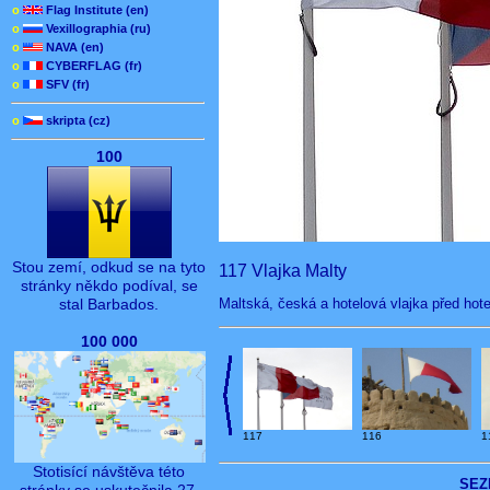
o
Flag Institute (en)
o
Vexillographia (ru)
o
NAVA (en)
o
CYBERFLAG (fr)
o
SFV (fr)
o
skripta (cz)
100
Stou zemí, odkud se na tyto
117 Vlajka Malty
stránky někdo podíval, se
Maltská, česká a hotelová vlajka před hote
stal Barbados.
100 000
117
116
1
Stotisící návštěva této
SEZ