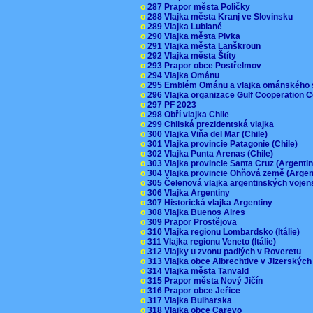
o
287 Prapor města Poličky
o
288 Vlajka města Kranj ve Slovinsku
o
289 Vlajka Lublaně
o
290 Vlajka města Pivka
o
291 Vlajka města Lanškroun
o
292 Vlajka města Štíty
o
293 Prapor obce Postřelmov
o
294 Vlajka Ománu
o
295 Emblém Ománu a vlajka ománského 
o
296 Vlajka organizace Gulf Cooperation
o
297 PF 2023
o
298 Obří vlajka Chile
o
299 Chilská prezidentská vlajka
o
300 Vlajka Viňa del Mar (Chile)
o
301 Vlajka provincie Patagonie (Chile)
o
302 Vlajka Punta Arenas (Chile)
o
303 Vlajka provincie Santa Cruz (Argenti
o
304 Vlajka provincie Ohňová země (Arge
o
305 Čelenová vlajka argentinských vojen
o
306 Vlajka Argentiny
o
307 Historická vlajka Argentiny
o
308 Vlajka Buenos Aires
o
309 Prapor Prostějova
o
310 Vlajka regionu Lombardsko (Itálie)
o
311 Vlajka regionu Veneto (Itálie)
o
312 Vlajky u zvonu padlých v Roveretu
o
313 Vlajka obce Albrechtive v Jizerskýc
o
314 Vlajka města Tanvald
o
315 Prapor města Nový Jičín
o
316 Prapor obce Jeřice
o
317 Vlajka Bulharska
o
318 Vlajka obce Carevo