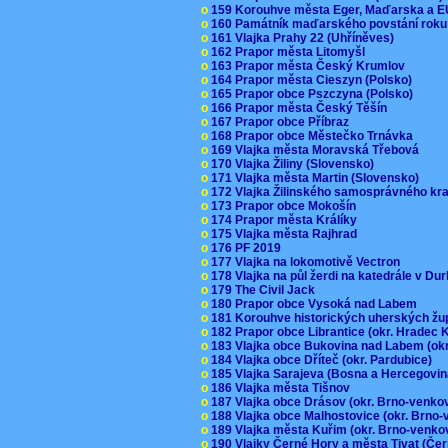
o
159 Korouhve města Eger, Maďarska a 
o
160 Památník maďarského povstání roku
o
161 Vlajka Prahy 22 (Uhříněves)
o
162 Prapor města Litomyšl
o
163 Prapor města Český Krumlov
o
164 Prapor města Cieszyn (Polsko)
o
165 Prapor obce Pszczyna (Polsko)
o
166 Prapor města Český Těšín
o
167 Prapor obce Příbraz
o
168 Prapor obce Městečko Trnávka
o
169 Vlajka města Moravská Třebová
o
170 Vlajka Žiliny (Slovensko)
o
171 Vlajka města Martin (Slovensko)
o
172 Vlajka Žilinského samosprávného kr
o
173 Prapor obce Mokošín
o
174 Prapor města Králíky
o
175 Vlajka města Rajhrad
o
176 PF 2019
o
177 Vlajka na lokomotivě Vectron
o
178 Vlajka na půl žerdi na katedrále v D
o
179 The Civil Jack
o
180 Prapor obce Vysoká nad Labem
o
181 Korouhve historických uherských ž
o
182 Prapor obce Librantice (okr. Hradec 
o
183 Vlajka obce Bukovina nad Labem (ok
o
184 Vlajka obce Dříteč (okr. Pardubice)
o
185 Vlajka Sarajeva (Bosna a Hercegovi
o
186 Vlajka města Tišnov
o
187 Vlajka obce Drásov (okr. Brno-venk
o
188 Vlajka obce Malhostovice (okr. Brno
o
189 Vlajka města Kuřim (okr. Brno-venk
o
190 Vlajky Černé Hory a města Tivat (Če