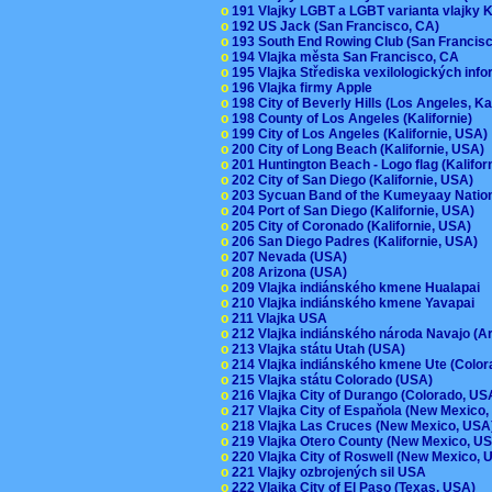
o
191 Vlajky LGBT a LGBT varianta vlajky K
o
192 US Jack (San Francisco, CA)
o
193 South End Rowing Club (San Francis
o
194 Vlajka města San Francisco, CA
o
195 Vlajka Střediska vexilologických inf
o
196 Vlajka firmy Apple
o
198 City of Beverly Hills (Los Angeles, Ka
o
198 County of Los Angeles (Kalifornie)
o
199 City of Los Angeles (Kalifornie, USA
o
200 City of Long Beach (Kalifornie, USA)
o
201 Huntington Beach - Logo flag (Kalifo
o
202 City of San Diego (Kalifornie, USA)
o
203 Sycuan Band of the Kumeyaay Nation
o
204 Port of San Diego (Kalifornie, USA)
o
205 City of Coronado (Kalifornie, USA)
o
206 San Diego Padres (Kalifornie, USA)
o
207 Nevada (USA)
o
208 Arizona (USA)
o
209 Vlajka indiánského kmene Hualapai
o
210 Vlajka indiánského kmene Yavapai
o
211 Vlajka USA
o
212 Vlajka indiánského národa Navajo (A
o
213 Vlajka státu Utah (USA)
o
214 Vlajka indiánského kmene Ute (Colo
o
215 Vlajka státu Colorado (USA)
o
216 Vlajka City of Durango (Colorado, U
o
217 Vlajka City of Espaňola (New Mexico
o
218 Vlajka Las Cruces (New Mexico, US
o
219 Vlajka Otero County (New Mexico, 
o
220 Vlajka City of Roswell (New Mexico,
o
221 Vlajky ozbrojených sil USA
o
222 Vlajka City of El Paso (Texas, USA)