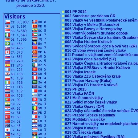
stránky se uskutečnila 27.
prosince 2020.
o
001 PF 2014
o
002 Standarta prezidenta ČR
o
003 Vlajky ve vestibulu Poslanecké sn
o
004 Vlajky v Melku (Rakousko)
o
005 Vlajka Bosny a Hercegoviny
o
006 Pomník obětem druhého odboje
o
007 Vlajka Švýcarska a kantonu Graubü
o
008 Vlajka Hradce Králové
o
009 Svěcení praporu obce Nová Ves (ZR
o
010 Chybné vyvěšení české vlajky
o
011 Poutač s vlajkami zemí účastníků s
o
012 Vlajka obce Nedvězí (SY)
o
013 Vlajky Česka a Hradce Králové na pa
o
014 Vlajka SPŠStav v Hradci Králové
o
015 Vlajka Izraele
o
016 Vlajka ZZS Ústeckého kraje
o
017 Prapor Havany (Kuba)
o
018 Vlajka FC Hradec Králové
o
019 PF 2015
o
020 Vlajka FAČR
o
021 Malé státní vlajky
o
022 Svítící motiv české vlajky
o
023 Vlajka Opavy (OP)
o
024 Vlajky účastníků členské schůze Č
o
025 Prapor Srbské republiky
o
026 Motlitební vlaječky
o
027 Námořní vlajky na modelech plachet
o
028 Vlajka Kuvajtu
o
029 Obří řecká vlajka
o
030 Vlajka městyse Pavlíkov (RA)