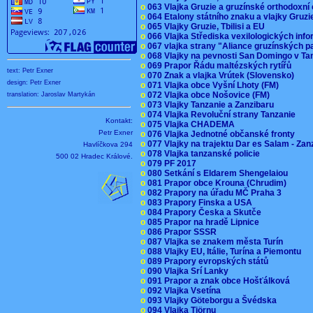
o
063 Vlajka Gruzie a gruzínské orthodoxní
o
064 Etalony státního znaku a vlajky Gruz
o
065 Vlajky Gruzie, Tbilisi a EU
o
066 Vlajka Střediska vexilologických inf
o
067 vlajka strany "Aliance gruzínských p
o
068 Vlajky na pevnosti San Domingo v Ta
o
069 Prapor Řádu maltézských rytířů
text: Petr Exner
o
070 Znak a vlajka Vrútek (Slovensko)
design: Petr Exner
o
071 Vlajka obce Vyšní Lhoty (FM)
o
072 Vlajka obce Nošovice (FM)
translation: Jaroslav Martykán
o
073 Vlajky Tanzanie a Zanzibaru
o
074 Vlajka Revoluční strany Tanzanie
Kontakt:
o
075 Vlajka CHADEMA
Petr Exner
o
076 Vlajka Jednotné občanské fronty
o
077 Vlajky na trajektu Dar es Salam - Za
Havlíčkova 294
o
078 Vlajka tanzanské policie
500 02 Hradec Králové.
o
079 PF 2017
o
080 Setkání s Eldarem Shengelaiou
o
081 Prapor obce Krouna (Chrudim)
o
082 Prapory na úřadu MČ Praha 3
o
083 Prapory Finska a USA
o
084 Prapory Česka a Skutče
o
085 Prapor na hradě Lipnice
o
086 Prapor SSSR
o
087 Vlajka se znakem města Turín
o
088 Vlajky EU, Itálie, Turína a Piemontu
o
089 Prapory evropských států
o
090 Vlajka Srí Lanky
o
091 Prapor a znak obce Hošťálková
o
092 Vlajka Vsetína
o
093 Vlajky Göteborgu a Švédska
o
094 Vlajka Tjörnu