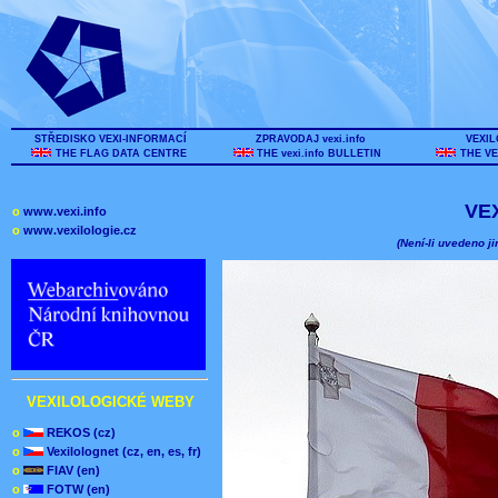
STŘEDISKO VEXI-INFORMACÍ
ZPRAVODAJ vexi.info
VEXIL
THE FLAG DATA CENTRE
THE vexi.info BULLETIN
THE VE
VE
o
www.vexi.info
o
www.vexilologie.cz
(Není-li uvedeno ji
VEXILOLOGICKÉ WEBY
o
REKOS (cz)
o
Vexilolognet (cz, en, es, fr)
o
FIAV (en)
o
FOTW (en)