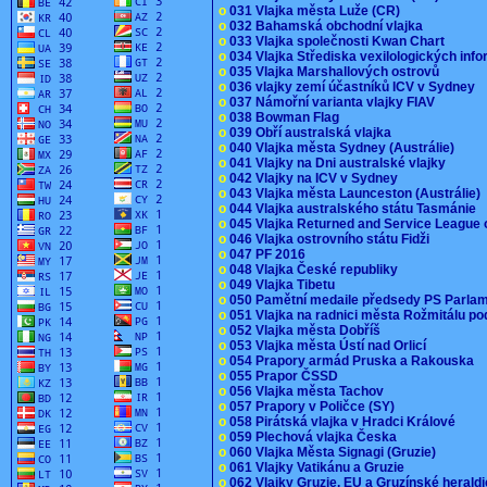
o
031 Vlajka města Luže (CR)
o
032 Bahamská obchodní vlajka
o
033 Vlajka společnosti Kwan Chart
o
034 Vlajka Střediska vexilologických inf
o
035 Vlajka Marshallových ostrovů
o
036 vlajky zemí účastníků ICV v Sydney
o
037 Námořní varianta vlajky FIAV
o
038 Bowman Flag
o
039 Obří australská vlajka
o
040 Vlajka města Sydney (Austrálie)
o
041 Vlajky na Dni australské vlajky
o
042 Vlajky na ICV v Sydney
o
043 Vlajka města Launceston (Austrálie)
o
044 Vlajka australského státu Tasmánie
o
045 Vlajka Returned and Service League 
o
046 Vlajka ostrovního státu Fidži
o
047 PF 2016
o
048 Vlajka České republiky
o
049 Vlajka Tibetu
o
050 Pamětní medaile předsedy PS Parla
o
051 Vlajka na radnici města Rožmitálu 
o
052 Vlajka města Dobříš
o
053 Vlajka města Ústí nad Orlicí
o
054 Prapory armád Pruska a Rakouska
o
055 Prapor ČSSD
o
056 Vlajka města Tachov
o
057 Prapory v Poličce (SY)
o
058 Pirátská vlajka v Hradci Králové
o
059 Plechová vlajka Česka
o
060 Vlajka Města Signagi (Gruzie)
o
061 Vlajky Vatikánu a Gruzie
o
062 Vlajky Gruzie, EU a Gruzínské herald