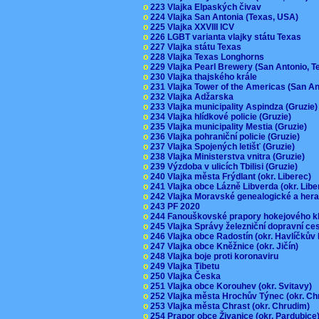
o
223 Vlajka Elpaských čivav
o
224 Vlajka San Antonia (Texas, USA)
o
225 Vlajka XXVIII ICV
o
226 LGBT varianta vlajky státu Texas
o
227 Vlajka státu Texas
o
228 Vlajka Texas Longhorns
o
229 Vlajka Pearl Brewery (San Antonio, 
o
230 Vlajka thajského krále
o
231 Vlajka Tower of the Americas (San A
o
232 Vlajka Adžarska
o
233 Vlajka municipality Aspindza (Gruzie
o
234 Vlajka hlídkové policie (Gruzie)
o
235 Vlajka municipality Mestia (Gruzie)
o
236 Vlajka pohraniční policie (Gruzie)
o
237 Vlajka Spojených letišť (Gruzie)
o
238 Vlajka Ministerstva vnitra (Gruzie)
o
239 Výzdoba v ulicích Tbilisi (Gruzie)
o
240 Vlajka města Frýdlant (okr. Liberec)
o
241 Vlajka obce Lázně Libverda (okr. Lib
o
242 Vlajka Moravské genealogické a hera
o
243 PF 2020
o
244 Fanouškovské prapory hokejového k
o
245 Vlajka Správy železniční dopravní c
o
246 Vlajka obce Radostín (okr. Havlíčkův
o
247 Vlajka obce Kněžnice (okr. Jičín)
o
248 Vlajka boje proti koronaviru
o
249 Vlajka Tibetu
o
250 Vlajka Česka
o
251 Vlajka obce Korouhev (okr. Svitavy)
o
252 Vlajka města Hrochův Týnec (okr. C
o
253 Vlajka města Chrast (okr. Chrudim)
o
254 Prapor obce Živanice (okr. Pardubic