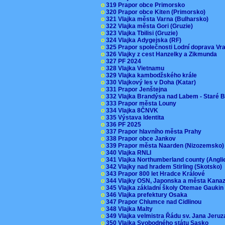
o
319 Prapor obce Primorsko
o
320 Prapor obce Kiten (Primorsko)
o
321 Vlajka města Varna (Bulharsko)
o
322 Vlajka města Gori (Gruzie)
o
323 Vlajka Tbilisi (Gruzie)
o
324 Vlajka Adygejska (RF)
o
325 Prapor společnosti Lodní doprava V
o
326 Vlajky z cest Hanzelky a Zikmunda
o
327 PF 2024
o
328 Vlajka Vietnamu
o
329 Vlajka kambodžského krále
o
330 Vlajkový les v Doha (Katar)
o
331 Prapor Jenštejna
o
332 Vlajka Brandýsa nad Labem - Staré 
o
333 Prapor města Louny
o
334 Vlajka 8ČNVK
o
335 Výstava Identita
o
336 PF 2025
o
337 Prapor hlavního města Prahy
o
338 Prapor obce Jankov
o
339 Prapor města Naarden (Nizozemsko
o
340 Vlajka RNLI
o
341 Vlajka Northumberland county (Angl
o
342 Vlajky nad hradem Stirling (Skotsko)
o
343 Prapor 800 let Hradce Králové
o
344 Vlajky OSN, Japonska a města Kan
o
345 Vlajka základní školy Otemae Gauki
o
346 Vlajka prefektury Osaka
o
347 Prapor Chlumce nad Cidlinou
o
348 Vlajka Malty
o
349 Vlajka velmistra Řádu sv. Jana Jer
o
350 Vlajka Svobodného státu Sasko