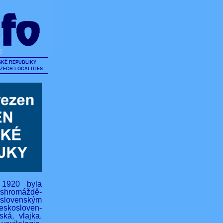
SKÉ REPUBLIKY
CZECH LOCALITIES
 1920 byla
hromáždě-
lovenským
eskosloven-
ská, vlajka.