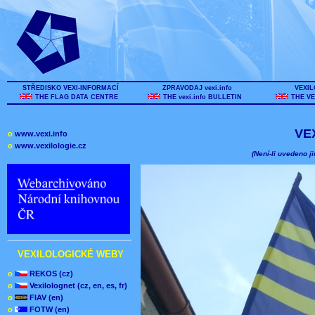
STŘEDISKO VEXI-INFORMACÍ
ZPRAVODAJ vexi.info
VEXIL
THE FLAG DATA CENTRE
THE vexi.info BULLETIN
THE VE
VE
o
www.vexi.info
o
www.vexilologie.cz
(Není-li uvedeno ji
VEXILOLOGICKÉ WEBY
o
REKOS (cz)
o
Vexilolognet (cz, en, es, fr)
o
FIAV (en)
o
FOTW (en)