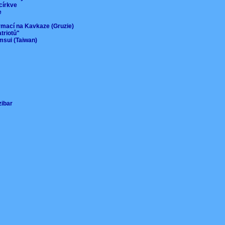
 církve
ie
ormací na Kavkaze (Gruzie)
atriotů"
msui (Taiwan)
nzibar