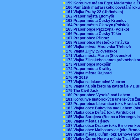
o
159 Korouhve města Eger, Maďarska a 
o
160 Památník maďarského povstání roku
o
161 Vlajka Prahy 22 (Uhříněves)
o
162 Prapor města Litomyšl
o
163 Prapor města Český Krumlov
o
164 Prapor města Cieszyn (Polsko)
o
165 Prapor obce Pszczyna (Polsko)
o
166 Prapor města Český Těšín
o
167 Prapor obce Příbraz
o
168 Prapor obce Městečko Trnávka
o
169 Vlajka města Moravská Třebová
o
170 Vlajka Žiliny (Slovensko)
o
171 Vlajka města Martin (Slovensko)
o
172 Vlajka Žilinského samosprávného kr
o
173 Prapor obce Mokošín
o
174 Prapor města Králíky
o
175 Vlajka města Rajhrad
o
176 PF 2019
o
177 Vlajka na lokomotivě Vectron
o
178 Vlajka na půl žerdi na katedrále v D
o
179 The Civil Jack
o
180 Prapor obce Vysoká nad Labem
o
181 Korouhve historických uherských ž
o
182 Prapor obce Librantice (okr. Hradec 
o
183 Vlajka obce Bukovina nad Labem (ok
o
184 Vlajka obce Dříteč (okr. Pardubice)
o
185 Vlajka Sarajeva (Bosna a Hercegovi
o
186 Vlajka města Tišnov
o
187 Vlajka obce Drásov (okr. Brno-venk
o
188 Vlajka obce Malhostovice (okr. Brno
o
189 Vlajka města Kuřim (okr. Brno-venk
o
190 Vlajky Černé Hory a města Tivat (Če