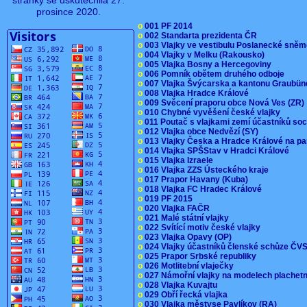
stránky se uskutečnila 27.
prosince 2020.
o
001 PF 2014
o
002 Standarta prezidenta ČR
o
003 Vlajky ve vestibulu Poslanecké sn
o
004 Vlajky v Melku (Rakousko)
o
005 Vlajka Bosny a Hercegoviny
o
006 Pomník obětem druhého odboje
o
007 Vlajka Švýcarska a kantonu Graubü
o
008 Vlajka Hradce Králové
o
009 Svěcení praporu obce Nová Ves (ZR
o
010 Chybné vyvěšení české vlajky
o
011 Poutač s vlajkami zemí účastníků s
o
012 Vlajka obce Nedvězí (SY)
o
013 Vlajky Česka a Hradce Králové na pa
o
014 Vlajka SPŠStav v Hradci Králové
o
015 Vlajka Izraele
o
016 Vlajka ZZS Ústeckého kraje
o
017 Prapor Havany (Kuba)
o
018 Vlajka FC Hradec Králové
o
019 PF 2015
o
020 Vlajka FAČR
o
021 Malé státní vlajky
o
022 Svítící motiv české vlajky
o
023 Vlajka Opavy (OP)
o
024 Vlajky účastníků členské schůze Č
o
025 Prapor Srbské republiky
o
026 Motlitební vlaječky
o
027 Námořní vlajky na modelech plachet
o
028 Vlajka Kuvajtu
o
029 Obří řecká vlajka
o
030 Vlajka městyse Pavlíkov (RA)