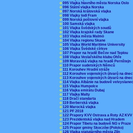
o
095 Vlajka hlavního města Norska Oslo
o
096 Státní vlajka Norska
o
097 Norská královská vlajka
o
098 Vlajky lodi Fram
o
099 Norská poštovní vlajka
o
100 Samská vlajka
o
101 Vlajka švédských soudů
o
102 Vlajka krajské rady Skane
o
103 Vlajka města Malmö
o
104 Vlajka regionu Skane
o
105 Vlajka World Maritime University
o
106 Vlajka Švédské církve
o
107 Prapor na hradě Bečov nad Teplou
o
108 Vlajka Veslařského klubu Ohře
o
109 Moravská vlajka na hradě Pernštejn
o
110 Prapor sudetských Němců
o
111 Korouhev Hradní stráže
o
112 Korouhve vojenských útvarů na dne
o
113 Korouhve vojenských útvarů na dne
o
114 Vlajka Albánie na budově velvyslane
o
115 Vlajka Humpolce
o
116 Vlajka emirátu Dubaj
o
117 Vlajka Malty
o
118 Dračí standarta
o
119 Berberská vlajka
o
120 Marocká vlajka
o
121 PF 2018
o
122 Prapory KVV Ostrava a Roty AZ KV
o
123 Prezidentská vlajka nad Hradem
o
124 Prapor Tibetu na budově NG v Praze
o
125 Prapor gminy Skoczów (Polsko)
o
126 Vlajka statutárního města Zlín