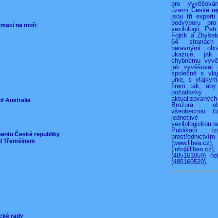
pro vyvěšová
území České rep
jsou tři experti
podvýboru pro
ormací na moři
vexilologii, Pet
Fojtík a Zbyše
64 stranác
barevnými obr
ukazuje, jak
chybnému vyvěš
jak vyvěšovat 
společně s vla
unie, s vlajkymi
firem tak, aby
požadav
aktualizovan
of Australia
Brožura o
všeobecnou čá
jednotliv
vexilologickou te
Publikaci l
mentu České republiky
prostřednict
pod Třemšínem
(www.libea.c
(info@libea
(485161059) ne
(485160520).
ické rady