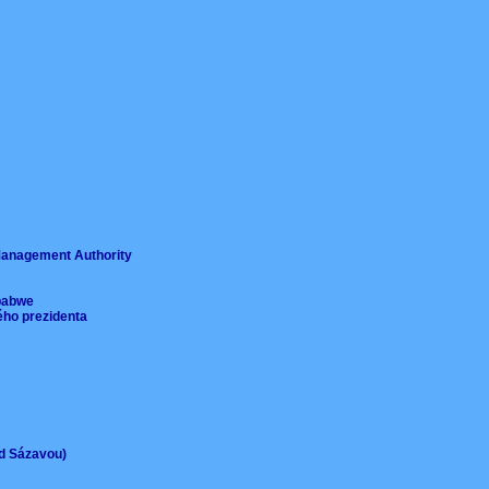
ě
 Management Authority
imbabwe
ého prezidenta
ad Sázavou)
)