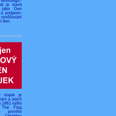
vexilologic-
ti je slavit
 jako Den
 a podporo-
yvěšování
í den.
 vlajek je
kám a jejich
na 1961 vyšlo
o The Flag
- prvního
 časopisu