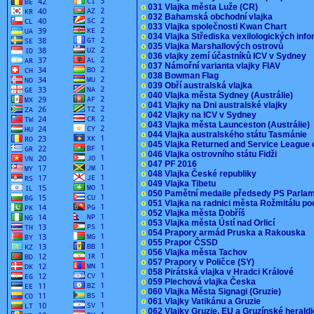
o
031 Vlajka města Luže (CR)
o
032 Bahamská obchodní vlajka
o
033 Vlajka společnosti Kwan Chart
o
034 Vlajka Střediska vexilologických inf
o
035 Vlajka Marshallových ostrovů
o
036 vlajky zemí účastníků ICV v Sydney
o
037 Námořní varianta vlajky FIAV
o
038 Bowman Flag
o
039 Obří australská vlajka
o
040 Vlajka města Sydney (Austrálie)
o
041 Vlajky na Dni australské vlajky
o
042 Vlajky na ICV v Sydney
o
043 Vlajka města Launceston (Austrálie)
o
044 Vlajka australského státu Tasmánie
o
045 Vlajka Returned and Service League 
o
046 Vlajka ostrovního státu Fidži
o
047 PF 2016
o
048 Vlajka České republiky
o
049 Vlajka Tibetu
o
050 Pamětní medaile předsedy PS Parla
o
051 Vlajka na radnici města Rožmitálu 
o
052 Vlajka města Dobříš
o
053 Vlajka města Ústí nad Orlicí
o
054 Prapory armád Pruska a Rakouska
o
055 Prapor ČSSD
o
056 Vlajka města Tachov
o
057 Prapory v Poličce (SY)
o
058 Pirátská vlajka v Hradci Králové
o
059 Plechová vlajka Česka
o
060 Vlajka Města Signagi (Gruzie)
o
061 Vlajky Vatikánu a Gruzie
o
062 Vlajky Gruzie, EU a Gruzínské herald