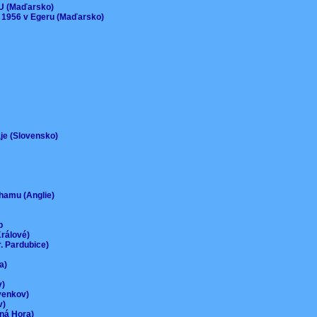
EU (Maďarsko)
 1956 v Egeru (Maďarsko)
aje (Slovensko)
urhamu (Anglie)
up
Králové)
r. Pardubice)
na)
ov)
-venkov)
ov)
rná Hora)