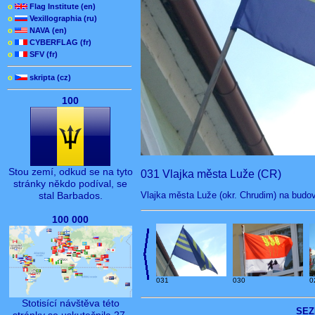
o
Flag Institute (en)
o
Vexillographia (ru)
o
NAVA (en)
o
CYBERFLAG (fr)
o
SFV (fr)
o
skripta (cz)
100
Stou zemí, odkud se na tyto
031 Vlajka města Luže (CR)
stránky někdo podíval, se
Vlajka města Luže (okr. Chrudim) na budo
stal Barbados.
100 000
031
030
0
Stotisící návštěva této
SEZ