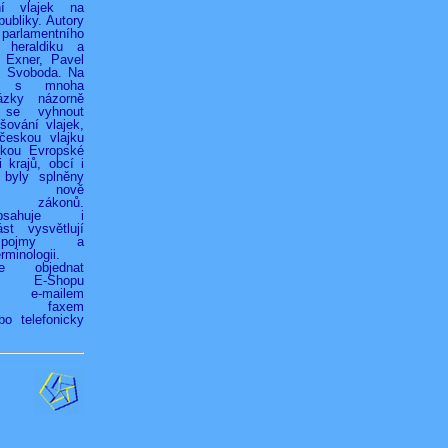
ní vlajek na
ubliky. Autory
 parlamentního
 heraldiku a
r Exner, Pavel
k Svoboda. Na
h s mnoha
ázky názorně
 se vyhnout
ování vlajek,
českou vlajku
jkou Evropské
 krajů, obcí i
 byly splněny
ky nově
ých zákonů.
bsahuje i
st vysvětlují
é pojmy a
rminologii.
ze objednat
vím E-Shopu
z), e-mailem
.cz), faxem
bo telefonicky