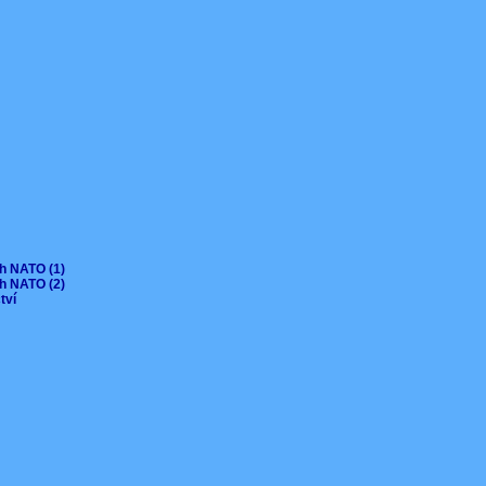
ch NATO (1)
ch NATO (2)
ctví
V