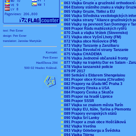
o
063 Vlajka Gruzie a gruzínské orthodoxní
o
064 Etalony státního znaku a vlajky Gruz
o
065 Vlajky Gruzie, Tbilisi a EU
o
066 Vlajka Střediska vexilologických inf
o
067 vlajka strany "Aliance gruzínských p
o
068 Vlajky na pevnosti San Domingo v Ta
o
069 Prapor Řádu maltézských rytířů
text: Petr Exner
o
070 Znak a vlajka Vrútek (Slovensko)
design: Petr Exner
o
071 Vlajka obce Vyšní Lhoty (FM)
o
072 Vlajka obce Nošovice (FM)
translation: Jaroslav Martykán
o
073 Vlajky Tanzanie a Zanzibaru
o
074 Vlajka Revoluční strany Tanzanie
Kontakt:
o
075 Vlajka CHADEMA
Petr Exner
o
076 Vlajka Jednotné občanské fronty
o
077 Vlajky na trajektu Dar es Salam - Za
Havlíčkova 294
o
078 Vlajka tanzanské policie
500 02 Hradec Králové.
o
079 PF 2017
o
080 Setkání s Eldarem Shengelaiou
o
081 Prapor obce Krouna (Chrudim)
o
082 Prapory na úřadu MČ Praha 3
o
083 Prapory Finska a USA
o
084 Prapory Česka a Skutče
o
085 Prapor na hradě Lipnice
o
086 Prapor SSSR
o
087 Vlajka se znakem města Turín
o
088 Vlajky EU, Itálie, Turína a Piemontu
o
089 Prapory evropských států
o
090 Vlajka Srí Lanky
o
091 Prapor a znak obce Hošťálková
o
092 Vlajka Vsetína
o
093 Vlajky Göteborgu a Švédska
o
094 Vlajka Tjörnu