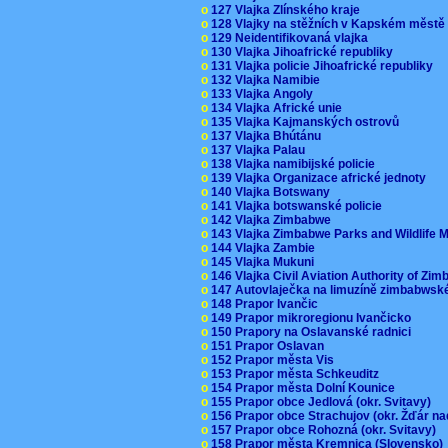
o
127 Vlajka Zlínského kraje
o
128 Vlajky na stěžních v Kapském měst
o
129 Neidentifikovaná vlajka
o
130 Vlajka Jihoafrické republiky
o
131 Vlajka policie Jihoafrické republiky
o
132 Vlajka Namibie
o
133 Vlajka Angoly
o
134 Vlajka Africké unie
o
135 Vlajka Kajmanských ostrovů
o
137 Vlajka Bhútánu
o
137 Vlajka Palau
o
138 Vlajka namibijské policie
o
139 Vlajka Organizace africké jednoty
o
140 Vlajka Botswany
o
141 Vlajka botswanské policie
o
142 Vlajka Zimbabwe
o
143 Vlajka Zimbabwe Parks and Wildlife
o
144 Vlajka Zambie
o
145 Vlajka Mukuni
o
146 Vlajka Civil Aviation Authority of Z
o
147 Autovlaječka na limuzíně zimbabwsk
o
148 Prapor Ivančic
o
149 Prapor mikroregionu Ivančicko
o
150 Prapory na Oslavanské radnici
o
151 Prapor Oslavan
o
152 Prapor města Vis
o
153 Prapor města Schkeuditz
o
154 Prapor města Dolní Kounice
o
155 Prapor obce Jedlová (okr. Svitavy)
o
156 Prapor obce Strachujov (okr. Žďár n
o
157 Prapor obce Rohozná (okr. Svitavy)
o
158 Prapor města Kremnica (Slovensko