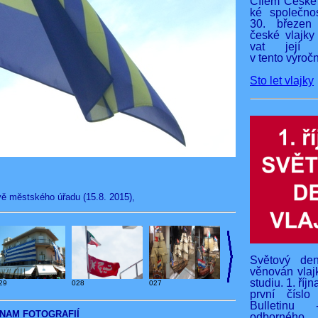
Cílem České 
ké společnos
30. březen
české vlajky
vat její v
v tento výročn
Sto let vlajky
vě městského úřadu (15.8. 2015),
Světový den
věnován vlaj
studiu. 1. říj
29
028
027
první čísl
Bulletinu 
NAM FOTOGRAFIÍ
odborného