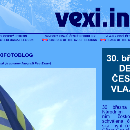
OLOGICKÝ LEXIKON
SYMBOLY KRAJŮ ČESKÉ REPUBLIKY
VLAJKY OBCÍ ČE
XILLOLOGICAL LEXICON
SYMBOLS OF THE CZECH REGIONS
FLAGS OF THE 
XIFOTOBLOG
nak je autorem fotografií Petr Exner)
30. března
Národním s
ním českos
schválena č
ská, nyní če