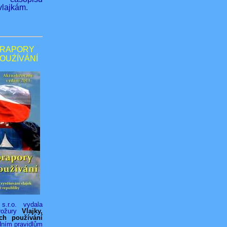
lajkám.
PRAPORY
POUŹÍVÁNÍ
s.r.o. vydala
rožury
Vlajky,
ich používání
dním pravidlům