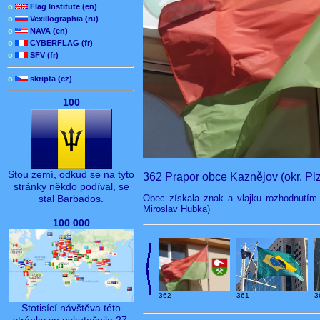
o
Flag Institute (en)
o
Vexillographia (ru)
o
NAVA (en)
o
CYBERFLAG (fr)
o
SFV (fr)
o
skripta (cz)
100
Stou zemí, odkud se na tyto
362 Prapor obce Kaznějov (okr. Pl
stránky někdo podíval, se
Obec získala znak a vlajku rozhodnutím 
stal Barbados.
Miroslav Hubka)
100 000
362
3
361
Stotisící návštěva této