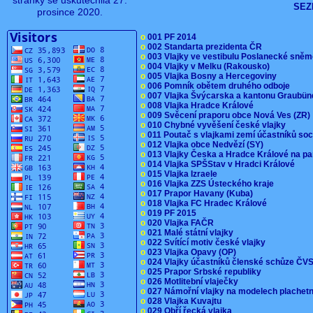
stránky se uskutečnila 27.
SEZ
prosince 2020.
o
001 PF 2014
o
002 Standarta prezidenta ČR
o
003 Vlajky ve vestibulu Poslanecké sn
o
004 Vlajky v Melku (Rakousko)
o
005 Vlajka Bosny a Hercegoviny
o
006 Pomník obětem druhého odboje
o
007 Vlajka Švýcarska a kantonu Graubü
o
008 Vlajka Hradce Králové
o
009 Svěcení praporu obce Nová Ves (ZR
o
010 Chybné vyvěšení české vlajky
o
011 Poutač s vlajkami zemí účastníků s
o
012 Vlajka obce Nedvězí (SY)
o
013 Vlajky Česka a Hradce Králové na pa
o
014 Vlajka SPŠStav v Hradci Králové
o
015 Vlajka Izraele
o
016 Vlajka ZZS Ústeckého kraje
o
017 Prapor Havany (Kuba)
o
018 Vlajka FC Hradec Králové
o
019 PF 2015
o
020 Vlajka FAČR
o
021 Malé státní vlajky
o
022 Svítící motiv české vlajky
o
023 Vlajka Opavy (OP)
o
024 Vlajky účastníků členské schůze Č
o
025 Prapor Srbské republiky
o
026 Motlitební vlaječky
o
027 Námořní vlajky na modelech plachet
o
028 Vlajka Kuvajtu
o
029 Obří řecká vlajka