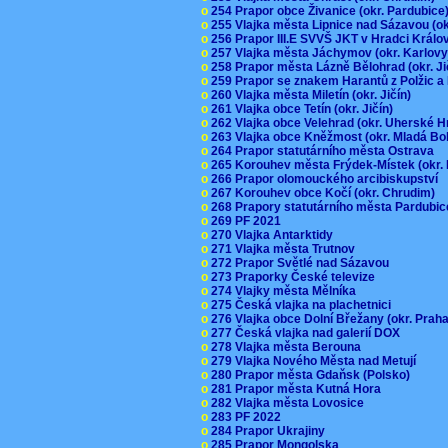
o
254 Prapor obce Živanice (okr. Pardubic
o
255 Vlajka města Lipnice nad Sázavou (o
o
256 Prapor III.E SVVŠ JKT v Hradci Král
o
257 Vlajka města Jáchymov (okr. Karlov
o
258 Prapor města Lázně Bělohrad (okr. J
o
259 Prapor se znakem Harantů z Polžic 
o
260 Vlajka města Miletín (okr. Jičín)
o
261 Vlajka obce Tetín (okr. Jičín)
o
262 Vlajka obce Velehrad (okr. Uherské H
o
263 Vlajka obce Kněžmost (okr. Mladá Bo
o
264 Prapor statutárního města Ostrava
o
265 Korouhev města Frýdek-Místek (okr.
o
266 Prapor olomouckého arcibiskupství
o
267 Korouhev obce Kočí (okr. Chrudim)
o
268 Prapory statutárního města Pardubi
o
269 PF 2021
o
270 Vlajka Antarktidy
o
271 Vlajka města Trutnov
o
272 Prapor Světlé nad Sázavou
o
273 Praporky České televize
o
274 Vlajky města Mělníka
o
275 Česká vlajka na plachetnici
o
276 Vlajka obce Dolní Břežany (okr. Pra
o
277 Česká vlajka nad galerií DOX
o
278 Vlajka města Berouna
o
279 Vlajka Nového Města nad Metují
o
280 Prapor města Gdaňsk (Polsko)
o
281 Prapor města Kutná Hora
o
282 Vlajka města Lovosice
o
283 PF 2022
o
284 Prapor Ukrajiny
o
285 Prapor Mongolska