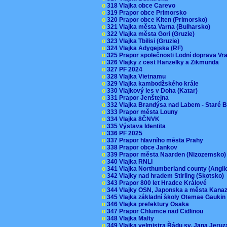
o
318 Vlajka obce Carevo
o
319 Prapor obce Primorsko
o
320 Prapor obce Kiten (Primorsko)
o
321 Vlajka města Varna (Bulharsko)
o
322 Vlajka města Gori (Gruzie)
o
323 Vlajka Tbilisi (Gruzie)
o
324 Vlajka Adygejska (RF)
o
325 Prapor společnosti Lodní doprava V
o
326 Vlajky z cest Hanzelky a Zikmunda
o
327 PF 2024
o
328 Vlajka Vietnamu
o
329 Vlajka kambodžského krále
o
330 Vlajkový les v Doha (Katar)
o
331 Prapor Jenštejna
o
332 Vlajka Brandýsa nad Labem - Staré 
o
333 Prapor města Louny
o
334 Vlajka 8ČNVK
o
335 Výstava Identita
o
336 PF 2025
o
337 Prapor hlavního města Prahy
o
338 Prapor obce Jankov
o
339 Prapor města Naarden (Nizozemsko
o
340 Vlajka RNLI
o
341 Vlajka Northumberland county (Angl
o
342 Vlajky nad hradem Stirling (Skotsko)
o
343 Prapor 800 let Hradce Králové
o
344 Vlajky OSN, Japonska a města Kan
o
345 Vlajka základní školy Otemae Gauki
o
346 Vlajka prefektury Osaka
o
347 Prapor Chlumce nad Cidlinou
o
348 Vlajka Malty
o
349 Vlajka velmistra Řádu sv. Jana Jer