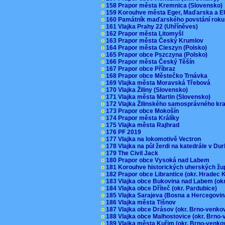
o
158 Prapor města Kremnica (Slovensko
o
159 Korouhve města Eger, Maďarska a 
o
160 Památník maďarského povstání roku
o
161 Vlajka Prahy 22 (Uhříněves)
o
162 Prapor města Litomyšl
o
163 Prapor města Český Krumlov
o
164 Prapor města Cieszyn (Polsko)
o
165 Prapor obce Pszczyna (Polsko)
o
166 Prapor města Český Těšín
o
167 Prapor obce Příbraz
o
168 Prapor obce Městečko Trnávka
o
169 Vlajka města Moravská Třebová
o
170 Vlajka Žiliny (Slovensko)
o
171 Vlajka města Martin (Slovensko)
o
172 Vlajka Žilinského samosprávného kr
o
173 Prapor obce Mokošín
o
174 Prapor města Králíky
o
175 Vlajka města Rajhrad
o
176 PF 2019
o
177 Vlajka na lokomotivě Vectron
o
178 Vlajka na půl žerdi na katedrále v D
o
179 The Civil Jack
o
180 Prapor obce Vysoká nad Labem
o
181 Korouhve historických uherských ž
o
182 Prapor obce Librantice (okr. Hradec 
o
183 Vlajka obce Bukovina nad Labem (ok
o
184 Vlajka obce Dříteč (okr. Pardubice)
o
185 Vlajka Sarajeva (Bosna a Hercegovi
o
186 Vlajka města Tišnov
o
187 Vlajka obce Drásov (okr. Brno-venk
o
188 Vlajka obce Malhostovice (okr. Brno
o
189 Vlajka města Kuřim (okr. Brno-venk