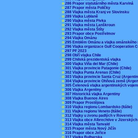
o
286 Prapor statutárního města Karviná
o
287 Prapor města Poličky
o
288 Vlajka města Kranj ve Slovinsku
o
289 Vlajka Lublaně
o
290 Vlajka města Pivka
o
291 Vlajka města Lanškroun
o
292 Vlajka města Štíty
o
293 Prapor obce Postřelmov
o
294 Vlajka Ománu
o
295 Emblém Ománu a vlajka ománského 
o
296 Vlajka organizace Gulf Cooperation
o
297 PF 2023
o
298 Obří vlajka Chile
o
299 Chilská prezidentská vlajka
o
300 Vlajka Viňa del Mar (Chile)
o
301 Vlajka provincie Patagonie (Chile)
o
302 Vlajka Punta Arenas (Chile)
o
303 Vlajka provincie Santa Cruz (Argenti
o
304 Vlajka provincie Ohňová země (Arge
o
305 Čelenová vlajka argentinských vojen
o
306 Vlajka Argentiny
o
307 Historická vlajka Argentiny
o
308 Vlajka Buenos Aires
o
309 Prapor Prostějova
o
310 Vlajka regionu Lombardsko (Itálie)
o
311 Vlajka regionu Veneto (Itálie)
o
312 Vlajky u zvonu padlých v Roveretu
o
313 Vlajka obce Albrechtive v Jizerskýc
o
314 Vlajka města Tanvald
o
315 Prapor města Nový Jičín
o
316 Prapor obce Jeřice
o
317 Vlajka Bulharska