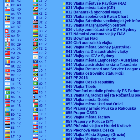
o
030 Vlajka městyse Pavlíkov (RA)
o
031 Vlajka města Luže (CR)
o
032 Bahamská obchodní vlajka
o
033 Vlajka společnosti Kwan Chart
o
034 Vlajka Střediska vexilologických inf
o
035 Vlajka Marshallových ostrovů
o
036 vlajky zemí účastníků ICV v Sydney
o
037 Námořní varianta vlajky FIAV
o
038 Bowman Flag
o
039 Obří australská vlajka
o
040 Vlajka města Sydney (Austrálie)
o
041 Vlajky na Dni australské vlajky
o
042 Vlajky na ICV v Sydney
o
043 Vlajka města Launceston (Austrálie)
o
044 Vlajka australského státu Tasmánie
o
045 Vlajka Returned and Service League 
o
046 Vlajka ostrovního státu Fidži
o
047 PF 2016
o
048 Vlajka České republiky
o
049 Vlajka Tibetu
o
050 Pamětní medaile předsedy PS Parla
o
051 Vlajka na radnici města Rožmitálu 
o
052 Vlajka města Dobříš
o
053 Vlajka města Ústí nad Orlicí
o
054 Prapory armád Pruska a Rakouska
o
055 Prapor ČSSD
o
056 Vlajka města Tachov
o
057 Prapory v Poličce (SY)
o
058 Pirátská vlajka v Hradci Králové
o
059 Plechová vlajka Česka
o
060 Vlajka Města Signagi (Gruzie)
o
061 Vlajky Vatikánu a Gruzie