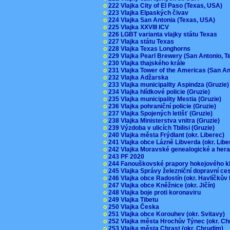
o
222 Vlajka City of El Paso (Texas, USA)
o
223 Vlajka Elpaských čivav
o
224 Vlajka San Antonia (Texas, USA)
o
225 Vlajka XXVIII ICV
o
226 LGBT varianta vlajky státu Texas
o
227 Vlajka státu Texas
o
228 Vlajka Texas Longhorns
o
229 Vlajka Pearl Brewery (San Antonio, 
o
230 Vlajka thajského krále
o
231 Vlajka Tower of the Americas (San A
o
232 Vlajka Adžarska
o
233 Vlajka municipality Aspindza (Gruzie
o
234 Vlajka hlídkové policie (Gruzie)
o
235 Vlajka municipality Mestia (Gruzie)
o
236 Vlajka pohraniční policie (Gruzie)
o
237 Vlajka Spojených letišť (Gruzie)
o
238 Vlajka Ministerstva vnitra (Gruzie)
o
239 Výzdoba v ulicích Tbilisi (Gruzie)
o
240 Vlajka města Frýdlant (okr. Liberec)
o
241 Vlajka obce Lázně Libverda (okr. Lib
o
242 Vlajka Moravské genealogické a hera
o
243 PF 2020
o
244 Fanouškovské prapory hokejového k
o
245 Vlajka Správy železniční dopravní c
o
246 Vlajka obce Radostín (okr. Havlíčkův
o
247 Vlajka obce Kněžnice (okr. Jičín)
o
248 Vlajka boje proti koronaviru
o
249 Vlajka Tibetu
o
250 Vlajka Česka
o
251 Vlajka obce Korouhev (okr. Svitavy)
o
252 Vlajka města Hrochův Týnec (okr. C
o
253 Vlajka města Chrast (okr. Chrudim)