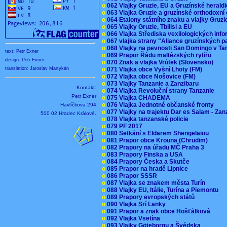
o
062 Vlajky Gruzie, EU a Gruzínské herald
o
063 Vlajka Gruzie a gruzínské orthodoxní
o
064 Etalony státního znaku a vlajky Gruz
o
065 Vlajky Gruzie, Tbilisi a EU
o
066 Vlajka Střediska vexilologických inf
o
067 vlajka strany "Aliance gruzínských p
o
068 Vlajky na pevnosti San Domingo v Ta
text: Petr Exner
o
069 Prapor Řádu maltézských rytířů
design: Petr Exner
o
070 Znak a vlajka Vrútek (Slovensko)
o
071 Vlajka obce Vyšní Lhoty (FM)
translation: Jaroslav Martykán
o
072 Vlajka obce Nošovice (FM)
o
073 Vlajky Tanzanie a Zanzibaru
Kontakt:
o
074 Vlajka Revoluční strany Tanzanie
Petr Exner
o
075 Vlajka CHADEMA
o
076 Vlajka Jednotné občanské fronty
Havlíčkova 294
o
077 Vlajky na trajektu Dar es Salam - Za
500 02 Hradec Králové.
o
078 Vlajka tanzanské policie
o
079 PF 2017
o
080 Setkání s Eldarem Shengelaiou
o
081 Prapor obce Krouna (Chrudim)
o
082 Prapory na úřadu MČ Praha 3
o
083 Prapory Finska a USA
o
084 Prapory Česka a Skutče
o
085 Prapor na hradě Lipnice
o
086 Prapor SSSR
o
087 Vlajka se znakem města Turín
o
088 Vlajky EU, Itálie, Turína a Piemontu
o
089 Prapory evropských států
o
090 Vlajka Srí Lanky
o
091 Prapor a znak obce Hošťálková
o
092 Vlajka Vsetína
o
093 Vlajky Göteborgu a Švédska