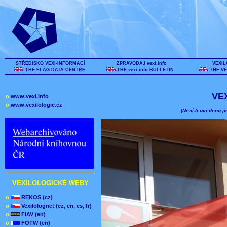
STŘEDISKO VEXI-INFORMACÍ
ZPRAVODAJ vexi.info
VEXIL
THE FLAG DATA CENTRE
THE vexi.info BULLETIN
THE VE
VE
o
www.vexi.info
o
www.vexilologie.cz
(Není-li uvedeno ji
VEXILOLOGICKÉ WEBY
o
REKOS (cz)
o
Vexilolognet (cz, en, es, fr)
o
FIAV (en)
o
FOTW (en)