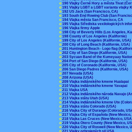
o
190 Vlajky Černé Hory a města Tivat (Če
o
191 Vlajky LGBT a LGBT varianta vlajky K
o
192 US Jack (San Francisco, CA)
o
193 South End Rowing Club (San Francis
o
194 Vlajka města San Francisco, CA
o
195 Vlajka Střediska vexilologických inf
o
196 Vlajka firmy Apple
o
198 City of Beverly Hills (Los Angeles, Ka
o
198 County of Los Angeles (Kalifornie)
o
199 City of Los Angeles (Kalifornie, USA
o
200 City of Long Beach (Kalifornie, USA)
o
201 Huntington Beach - Logo flag (Kalifo
o
202 City of San Diego (Kalifornie, USA)
o
203 Sycuan Band of the Kumeyaay Nation
o
204 Port of San Diego (Kalifornie, USA)
o
205 City of Coronado (Kalifornie, USA)
o
206 San Diego Padres (Kalifornie, USA)
o
207 Nevada (USA)
o
208 Arizona (USA)
o
209 Vlajka indiánského kmene Hualapai
o
210 Vlajka indiánského kmene Yavapai
o
211 Vlajka USA
o
212 Vlajka indiánského národa Navajo (A
o
213 Vlajka státu Utah (USA)
o
214 Vlajka indiánského kmene Ute (Colo
o
215 Vlajka státu Colorado (USA)
o
216 Vlajka City of Durango (Colorado, U
o
217 Vlajka City of Espaňola (New Mexico
o
218 Vlajka Las Cruces (New Mexico, US
o
219 Vlajka Otero County (New Mexico, 
o
220 Vlajka City of Roswell (New Mexico,
o
221 Vlajky ozbrojených sil USA