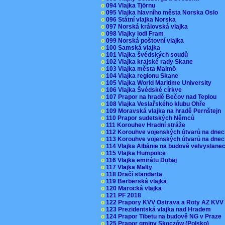
o
094 Vlajka Tjörnu
o
095 Vlajka hlavního města Norska Oslo
o
096 Státní vlajka Norska
o
097 Norská královská vlajka
o
098 Vlajky lodi Fram
o
099 Norská poštovní vlajka
o
100 Samská vlajka
o
101 Vlajka švédských soudů
o
102 Vlajka krajské rady Skane
o
103 Vlajka města Malmö
o
104 Vlajka regionu Skane
o
105 Vlajka World Maritime University
o
106 Vlajka Švédské církve
o
107 Prapor na hradě Bečov nad Teplou
o
108 Vlajka Veslařského klubu Ohře
o
109 Moravská vlajka na hradě Pernštejn
o
110 Prapor sudetských Němců
o
111 Korouhev Hradní stráže
o
112 Korouhve vojenských útvarů na dne
o
113 Korouhve vojenských útvarů na dne
o
114 Vlajka Albánie na budově velvyslane
o
115 Vlajka Humpolce
o
116 Vlajka emirátu Dubaj
o
117 Vlajka Malty
o
118 Dračí standarta
o
119 Berberská vlajka
o
120 Marocká vlajka
o
121 PF 2018
o
122 Prapory KVV Ostrava a Roty AZ KV
o
123 Prezidentská vlajka nad Hradem
o
124 Prapor Tibetu na budově NG v Praze
o
125 Prapor gminy Skoczów (Polsko)