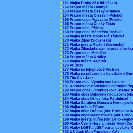
o
161 Vlajka Prahy 22 (Uhříněves)
o
162 Prapor města Litomyšl
o
163 Prapor města Český Krumlov
o
164 Prapor města Cieszyn (Polsko)
o
165 Prapor obce Pszczyna (Polsko)
o
166 Prapor města Český Těšín
o
167 Prapor obce Příbraz
o
168 Prapor obce Městečko Trnávka
o
169 Vlajka města Moravská Třebová
o
170 Vlajka Žiliny (Slovensko)
o
171 Vlajka města Martin (Slovensko)
o
172 Vlajka Žilinského samosprávného kr
o
173 Prapor obce Mokošín
o
174 Prapor města Králíky
o
175 Vlajka města Rajhrad
o
176 PF 2019
o
177 Vlajka na lokomotivě Vectron
o
178 Vlajka na půl žerdi na katedrále v D
o
179 The Civil Jack
o
180 Prapor obce Vysoká nad Labem
o
181 Korouhve historických uherských ž
o
182 Prapor obce Librantice (okr. Hradec 
o
183 Vlajka obce Bukovina nad Labem (ok
o
184 Vlajka obce Dříteč (okr. Pardubice)
o
185 Vlajka Sarajeva (Bosna a Hercegovi
o
186 Vlajka města Tišnov
o
187 Vlajka obce Drásov (okr. Brno-venk
o
188 Vlajka obce Malhostovice (okr. Brno
o
189 Vlajka města Kuřim (okr. Brno-venk
o
190 Vlajky Černé Hory a města Tivat (Če
o
191 Vlajky LGBT a LGBT varianta vlajky K
o
192 US Jack (San Francisco, CA)