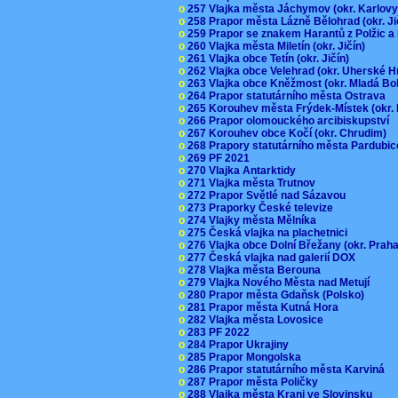
o
257 Vlajka města Jáchymov (okr. Karlov
o
258 Prapor města Lázně Bělohrad (okr. J
o
259 Prapor se znakem Harantů z Polžic 
o
260 Vlajka města Miletín (okr. Jičín)
o
261 Vlajka obce Tetín (okr. Jičín)
o
262 Vlajka obce Velehrad (okr. Uherské H
o
263 Vlajka obce Kněžmost (okr. Mladá Bo
o
264 Prapor statutárního města Ostrava
o
265 Korouhev města Frýdek-Místek (okr.
o
266 Prapor olomouckého arcibiskupství
o
267 Korouhev obce Kočí (okr. Chrudim)
o
268 Prapory statutárního města Pardubi
o
269 PF 2021
o
270 Vlajka Antarktidy
o
271 Vlajka města Trutnov
o
272 Prapor Světlé nad Sázavou
o
273 Praporky České televize
o
274 Vlajky města Mělníka
o
275 Česká vlajka na plachetnici
o
276 Vlajka obce Dolní Břežany (okr. Pra
o
277 Česká vlajka nad galerií DOX
o
278 Vlajka města Berouna
o
279 Vlajka Nového Města nad Metují
o
280 Prapor města Gdaňsk (Polsko)
o
281 Prapor města Kutná Hora
o
282 Vlajka města Lovosice
o
283 PF 2022
o
284 Prapor Ukrajiny
o
285 Prapor Mongolska
o
286 Prapor statutárního města Karviná
o
287 Prapor města Poličky
o
288 Vlajka města Kranj ve Slovinsku