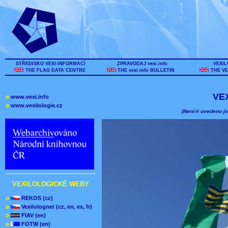
STŘEDISKO VEXI-INFORMACÍ
ZPRAVODAJ vexi.info
VEXIL
THE FLAG DATA CENTRE
THE vexi.info BULLETIN
THE VE
VE
o
www.vexi.info
o
www.vexilologie.cz
(Není-li uvedeno ji
VEXILOLOGICKÉ WEBY
o
REKOS (cz)
o
Vexilolognet (cz, en, es, fr)
o
FIAV (en)
o
FOTW (en)