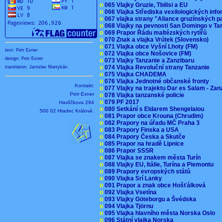
o
065 Vlajky Gruzie, Tbilisi a EU
o
066 Vlajka Střediska vexilologických inf
o
067 vlajka strany "Aliance gruzínských p
o
068 Vlajky na pevnosti San Domingo v Ta
o
069 Prapor Řádu maltézských rytířů
o
070 Znak a vlajka Vrútek (Slovensko)
o
071 Vlajka obce Vyšní Lhoty (FM)
text: Petr Exner
o
072 Vlajka obce Nošovice (FM)
design: Petr Exner
o
073 Vlajky Tanzanie a Zanzibaru
o
074 Vlajka Revoluční strany Tanzanie
translation: Jaroslav Martykán
o
075 Vlajka CHADEMA
o
076 Vlajka Jednotné občanské fronty
Kontakt:
o
077 Vlajky na trajektu Dar es Salam - Za
Petr Exner
o
078 Vlajka tanzanské policie
o
079 PF 2017
Havlíčkova 294
o
080 Setkání s Eldarem Shengelaiou
500 02 Hradec Králové.
o
081 Prapor obce Krouna (Chrudim)
o
082 Prapory na úřadu MČ Praha 3
o
083 Prapory Finska a USA
o
084 Prapory Česka a Skutče
o
085 Prapor na hradě Lipnice
o
086 Prapor SSSR
o
087 Vlajka se znakem města Turín
o
088 Vlajky EU, Itálie, Turína a Piemontu
o
089 Prapory evropských států
o
090 Vlajka Srí Lanky
o
091 Prapor a znak obce Hošťálková
o
092 Vlajka Vsetína
o
093 Vlajky Göteborgu a Švédska
o
094 Vlajka Tjörnu
o
095 Vlajka hlavního města Norska Oslo
o
096 Státní vlajka Norska