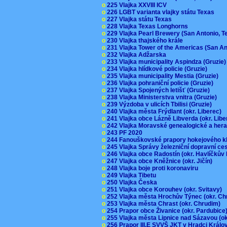
o
225 Vlajka XXVIII ICV
o
226 LGBT varianta vlajky státu Texas
o
227 Vlajka státu Texas
o
228 Vlajka Texas Longhorns
o
229 Vlajka Pearl Brewery (San Antonio, 
o
230 Vlajka thajského krále
o
231 Vlajka Tower of the Americas (San A
o
232 Vlajka Adžarska
o
233 Vlajka municipality Aspindza (Gruzie
o
234 Vlajka hlídkové policie (Gruzie)
o
235 Vlajka municipality Mestia (Gruzie)
o
236 Vlajka pohraniční policie (Gruzie)
o
237 Vlajka Spojených letišť (Gruzie)
o
238 Vlajka Ministerstva vnitra (Gruzie)
o
239 Výzdoba v ulicích Tbilisi (Gruzie)
o
240 Vlajka města Frýdlant (okr. Liberec)
o
241 Vlajka obce Lázně Libverda (okr. Lib
o
242 Vlajka Moravské genealogické a hera
o
243 PF 2020
o
244 Fanouškovské prapory hokejového k
o
245 Vlajka Správy železniční dopravní c
o
246 Vlajka obce Radostín (okr. Havlíčkův
o
247 Vlajka obce Kněžnice (okr. Jičín)
o
248 Vlajka boje proti koronaviru
o
249 Vlajka Tibetu
o
250 Vlajka Česka
o
251 Vlajka obce Korouhev (okr. Svitavy)
o
252 Vlajka města Hrochův Týnec (okr. C
o
253 Vlajka města Chrast (okr. Chrudim)
o
254 Prapor obce Živanice (okr. Pardubic
o
255 Vlajka města Lipnice nad Sázavou (o
o
256 Prapor III.E SVVŠ JKT v Hradci Král