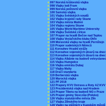
o
097 Norská královská vlajka
o
098 Vlajky lodi Fram
o
099 Norská poštovní vlajka
o
100 Samská vlajka
o
101 Vlajka švédských soudů
o
102 Vlajka krajské rady Skane
o
103 Vlajka města Malmö
o
104 Vlajka regionu Skane
o
105 Vlajka World Maritime University
o
106 Vlajka Švédské církve
o
107 Prapor na hradě Bečov nad Teplou
o
108 Vlajka Veslařského klubu Ohře
o
109 Moravská vlajka na hradě Pernštejn
o
110 Prapor sudetských Němců
o
111 Korouhev Hradní stráže
o
112 Korouhve vojenských útvarů na dne
o
113 Korouhve vojenských útvarů na dne
o
114 Vlajka Albánie na budově velvyslane
o
115 Vlajka Humpolce
o
116 Vlajka emirátu Dubaj
o
117 Vlajka Malty
o
118 Dračí standarta
o
119 Berberská vlajka
o
120 Marocká vlajka
o
121 PF 2018
o
122 Prapory KVV Ostrava a Roty AZ KV
o
123 Prezidentská vlajka nad Hradem
o
124 Prapor Tibetu na budově NG v Praze
o
125 Prapor gminy Skoczów (Polsko)
o
126 Vlajka statutárního města Zlín
o
127 Vlajka Zlínského kraje
o
128 Vlajky na stěžních v Kapském měst