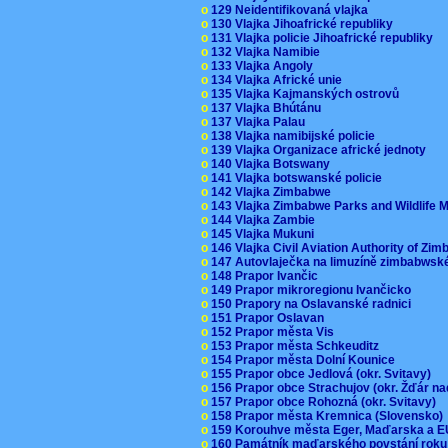
o
129 Neidentifikovaná vlajka
o
130 Vlajka Jihoafrické republiky
o
131 Vlajka policie Jihoafrické republiky
o
132 Vlajka Namibie
o
133 Vlajka Angoly
o
134 Vlajka Africké unie
o
135 Vlajka Kajmanských ostrovů
o
137 Vlajka Bhútánu
o
137 Vlajka Palau
o
138 Vlajka namibijské policie
o
139 Vlajka Organizace africké jednoty
o
140 Vlajka Botswany
o
141 Vlajka botswanské policie
o
142 Vlajka Zimbabwe
o
143 Vlajka Zimbabwe Parks and Wildlife
o
144 Vlajka Zambie
o
145 Vlajka Mukuni
o
146 Vlajka Civil Aviation Authority of Z
o
147 Autovlaječka na limuzíně zimbabwsk
o
148 Prapor Ivančic
o
149 Prapor mikroregionu Ivančicko
o
150 Prapory na Oslavanské radnici
o
151 Prapor Oslavan
o
152 Prapor města Vis
o
153 Prapor města Schkeuditz
o
154 Prapor města Dolní Kounice
o
155 Prapor obce Jedlová (okr. Svitavy)
o
156 Prapor obce Strachujov (okr. Žďár n
o
157 Prapor obce Rohozná (okr. Svitavy)
o
158 Prapor města Kremnica (Slovensko
o
159 Korouhve města Eger, Maďarska a 
o
160 Památník maďarského povstání roku