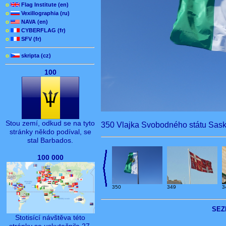
o
Flag Institute (en)
o
Vexillographia (ru)
o
NAVA (en)
o
CYBERFLAG (fr)
o
SFV (fr)
o
skripta (cz)
100
Stou zemí, odkud se na tyto
350 Vlajka Svobodného státu Sas
stránky někdo podíval, se
stal Barbados.
100 000
350
349
3
SEZ
Stotisící návštěva této