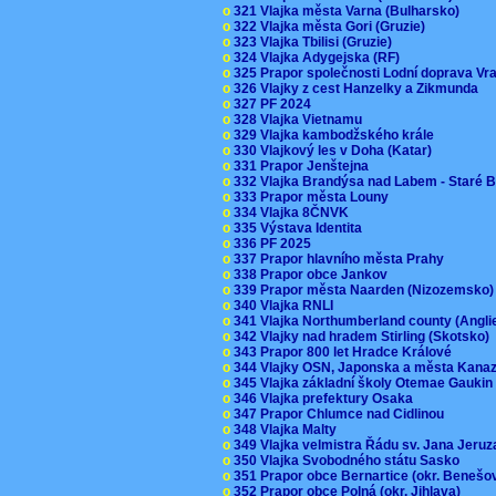
o
321 Vlajka města Varna (Bulharsko)
o
322 Vlajka města Gori (Gruzie)
o
323 Vlajka Tbilisi (Gruzie)
o
324 Vlajka Adygejska (RF)
o
325 Prapor společnosti Lodní doprava V
o
326 Vlajky z cest Hanzelky a Zikmunda
o
327 PF 2024
o
328 Vlajka Vietnamu
o
329 Vlajka kambodžského krále
o
330 Vlajkový les v Doha (Katar)
o
331 Prapor Jenštejna
o
332 Vlajka Brandýsa nad Labem - Staré 
o
333 Prapor města Louny
o
334 Vlajka 8ČNVK
o
335 Výstava Identita
o
336 PF 2025
o
337 Prapor hlavního města Prahy
o
338 Prapor obce Jankov
o
339 Prapor města Naarden (Nizozemsko
o
340 Vlajka RNLI
o
341 Vlajka Northumberland county (Angl
o
342 Vlajky nad hradem Stirling (Skotsko)
o
343 Prapor 800 let Hradce Králové
o
344 Vlajky OSN, Japonska a města Kan
o
345 Vlajka základní školy Otemae Gauki
o
346 Vlajka prefektury Osaka
o
347 Prapor Chlumce nad Cidlinou
o
348 Vlajka Malty
o
349 Vlajka velmistra Řádu sv. Jana Jer
o
350 Vlajka Svobodného státu Sasko
o
351 Prapor obce Bernartice (okr. Beneš
o
352 Prapor obce Polná (okr. Jihlava)