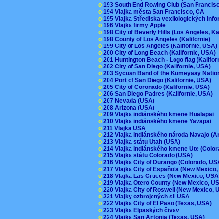
o
193 South End Rowing Club (San Francis
o
194 Vlajka města San Francisco, CA
o
195 Vlajka Střediska vexilologických inf
o
196 Vlajka firmy Apple
o
198 City of Beverly Hills (Los Angeles, Ka
o
198 County of Los Angeles (Kalifornie)
o
199 City of Los Angeles (Kalifornie, USA
o
200 City of Long Beach (Kalifornie, USA)
o
201 Huntington Beach - Logo flag (Kalifo
o
202 City of San Diego (Kalifornie, USA)
o
203 Sycuan Band of the Kumeyaay Nation
o
204 Port of San Diego (Kalifornie, USA)
o
205 City of Coronado (Kalifornie, USA)
o
206 San Diego Padres (Kalifornie, USA)
o
207 Nevada (USA)
o
208 Arizona (USA)
o
209 Vlajka indiánského kmene Hualapai
o
210 Vlajka indiánského kmene Yavapai
o
211 Vlajka USA
o
212 Vlajka indiánského národa Navajo (A
o
213 Vlajka státu Utah (USA)
o
214 Vlajka indiánského kmene Ute (Colo
o
215 Vlajka státu Colorado (USA)
o
216 Vlajka City of Durango (Colorado, U
o
217 Vlajka City of Espaňola (New Mexico
o
218 Vlajka Las Cruces (New Mexico, US
o
219 Vlajka Otero County (New Mexico, 
o
220 Vlajka City of Roswell (New Mexico,
o
221 Vlajky ozbrojených sil USA
o
222 Vlajka City of El Paso (Texas, USA)
o
223 Vlajka Elpaských čivav
o
224 Vlajka San Antonia (Texas, USA)