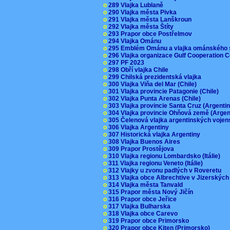
o
289 Vlajka Lublaně
o
290 Vlajka města Pivka
o
291 Vlajka města Lanškroun
o
292 Vlajka města Štíty
o
293 Prapor obce Postřelmov
o
294 Vlajka Ománu
o
295 Emblém Ománu a vlajka ománského 
o
296 Vlajka organizace Gulf Cooperation
o
297 PF 2023
o
298 Obří vlajka Chile
o
299 Chilská prezidentská vlajka
o
300 Vlajka Viňa del Mar (Chile)
o
301 Vlajka provincie Patagonie (Chile)
o
302 Vlajka Punta Arenas (Chile)
o
303 Vlajka provincie Santa Cruz (Argenti
o
304 Vlajka provincie Ohňová země (Arge
o
305 Čelenová vlajka argentinských vojen
o
306 Vlajka Argentiny
o
307 Historická vlajka Argentiny
o
308 Vlajka Buenos Aires
o
309 Prapor Prostějova
o
310 Vlajka regionu Lombardsko (Itálie)
o
311 Vlajka regionu Veneto (Itálie)
o
312 Vlajky u zvonu padlých v Roveretu
o
313 Vlajka obce Albrechtive v Jizerskýc
o
314 Vlajka města Tanvald
o
315 Prapor města Nový Jičín
o
316 Prapor obce Jeřice
o
317 Vlajka Bulharska
o
318 Vlajka obce Carevo
o
319 Prapor obce Primorsko
o
320 Prapor obce Kiten (Primorsko)