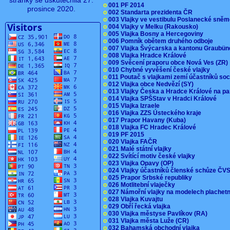
stránky se uskutečnila 27.
o
001 PF 2014
prosince 2020.
o
002 Standarta prezidenta ČR
o
003 Vlajky ve vestibulu Poslanecké sn
o
004 Vlajky v Melku (Rakousko)
o
005 Vlajka Bosny a Hercegoviny
o
006 Pomník obětem druhého odboje
o
007 Vlajka Švýcarska a kantonu Graubü
o
008 Vlajka Hradce Králové
o
009 Svěcení praporu obce Nová Ves (ZR
o
010 Chybné vyvěšení české vlajky
o
011 Poutač s vlajkami zemí účastníků s
o
012 Vlajka obce Nedvězí (SY)
o
013 Vlajky Česka a Hradce Králové na pa
o
014 Vlajka SPŠStav v Hradci Králové
o
015 Vlajka Izraele
o
016 Vlajka ZZS Ústeckého kraje
o
017 Prapor Havany (Kuba)
o
018 Vlajka FC Hradec Králové
o
019 PF 2015
o
020 Vlajka FAČR
o
021 Malé státní vlajky
o
022 Svítící motiv české vlajky
o
023 Vlajka Opavy (OP)
o
024 Vlajky účastníků členské schůze Č
o
025 Prapor Srbské republiky
o
026 Motlitební vlaječky
o
027 Námořní vlajky na modelech plachet
o
028 Vlajka Kuvajtu
o
029 Obří řecká vlajka
o
030 Vlajka městyse Pavlíkov (RA)
o
031 Vlajka města Luže (CR)
o
032 Bahamská obchodní vlajka