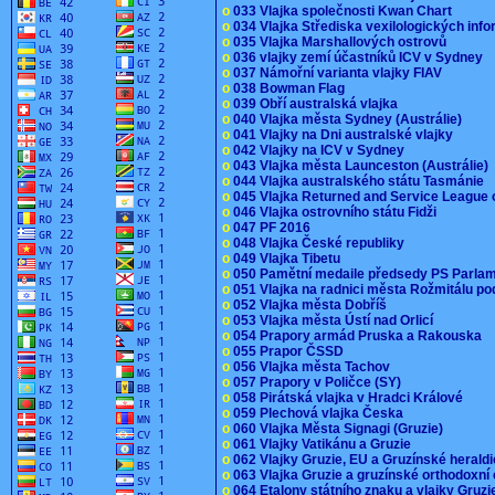
o
033 Vlajka společnosti Kwan Chart
o
034 Vlajka Střediska vexilologických inf
o
035 Vlajka Marshallových ostrovů
o
036 vlajky zemí účastníků ICV v Sydney
o
037 Námořní varianta vlajky FIAV
o
038 Bowman Flag
o
039 Obří australská vlajka
o
040 Vlajka města Sydney (Austrálie)
o
041 Vlajky na Dni australské vlajky
o
042 Vlajky na ICV v Sydney
o
043 Vlajka města Launceston (Austrálie)
o
044 Vlajka australského státu Tasmánie
o
045 Vlajka Returned and Service League 
o
046 Vlajka ostrovního státu Fidži
o
047 PF 2016
o
048 Vlajka České republiky
o
049 Vlajka Tibetu
o
050 Pamětní medaile předsedy PS Parla
o
051 Vlajka na radnici města Rožmitálu 
o
052 Vlajka města Dobříš
o
053 Vlajka města Ústí nad Orlicí
o
054 Prapory armád Pruska a Rakouska
o
055 Prapor ČSSD
o
056 Vlajka města Tachov
o
057 Prapory v Poličce (SY)
o
058 Pirátská vlajka v Hradci Králové
o
059 Plechová vlajka Česka
o
060 Vlajka Města Signagi (Gruzie)
o
061 Vlajky Vatikánu a Gruzie
o
062 Vlajky Gruzie, EU a Gruzínské herald
o
063 Vlajka Gruzie a gruzínské orthodoxní
o
064 Etalony státního znaku a vlajky Gruz