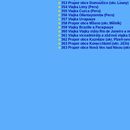
o
353 Prapor obce Domoušice (okr. Louny
o
354 Vlajka Limy (Peru)
o
355 Vlajka Cuzca (Peru)
o
356 Vlajka Ollantaytamba (Peru)
o
357 Vlajka Uruguaye
o
358 Prapor obce Mšeno (okr. Mělník)
o
359 Vlajky Brazilie a Paraguaye
o
360 Vlajka Vlajky státu Rio de Janeiro a 
o
361 Vlajka viceadmirála a záďová vlajka
o
362 Prapor obce Kaznějov (okr. Plzeň-se
o
363 Prapor obce Konecchlumí (okr. Jičín
o
363 Prapor obce Nová Ves nad Nisou (okr