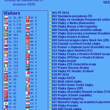
stránky se uskutečnila 27.
SEZ
prosince 2020.
o
001 PF 2014
o
002 Standarta prezidenta ČR
o
003 Vlajky ve vestibulu Poslanecké sn
o
004 Vlajky v Melku (Rakousko)
o
005 Vlajka Bosny a Hercegoviny
o
006 Pomník obětem druhého odboje
o
007 Vlajka Švýcarska a kantonu Graubü
o
008 Vlajka Hradce Králové
o
009 Svěcení praporu obce Nová Ves (ZR
o
010 Chybné vyvěšení české vlajky
o
011 Poutač s vlajkami zemí účastníků s
o
012 Vlajka obce Nedvězí (SY)
o
013 Vlajky Česka a Hradce Králové na pa
o
014 Vlajka SPŠStav v Hradci Králové
o
015 Vlajka Izraele
o
016 Vlajka ZZS Ústeckého kraje
o
017 Prapor Havany (Kuba)
o
018 Vlajka FC Hradec Králové
o
019 PF 2015
o
020 Vlajka FAČR
o
021 Malé státní vlajky
o
022 Svítící motiv české vlajky
o
023 Vlajka Opavy (OP)
o
024 Vlajky účastníků členské schůze Č
o
025 Prapor Srbské republiky
o
026 Motlitební vlaječky
o
027 Námořní vlajky na modelech plachet
o
028 Vlajka Kuvajtu
o
029 Obří řecká vlajka