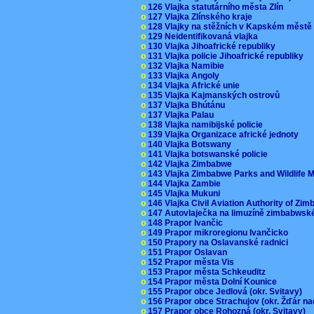
o
126 Vlajka statutárního města Zlín
o
127 Vlajka Zlínského kraje
o
128 Vlajky na stěžních v Kapském měst
o
129 Neidentifikovaná vlajka
o
130 Vlajka Jihoafrické republiky
o
131 Vlajka policie Jihoafrické republiky
o
132 Vlajka Namibie
o
133 Vlajka Angoly
o
134 Vlajka Africké unie
o
135 Vlajka Kajmanských ostrovů
o
137 Vlajka Bhútánu
o
137 Vlajka Palau
o
138 Vlajka namibijské policie
o
139 Vlajka Organizace africké jednoty
o
140 Vlajka Botswany
o
141 Vlajka botswanské policie
o
142 Vlajka Zimbabwe
o
143 Vlajka Zimbabwe Parks and Wildlife
o
144 Vlajka Zambie
o
145 Vlajka Mukuni
o
146 Vlajka Civil Aviation Authority of Z
o
147 Autovlaječka na limuzíně zimbabwsk
o
148 Prapor Ivančic
o
149 Prapor mikroregionu Ivančicko
o
150 Prapory na Oslavanské radnici
o
151 Prapor Oslavan
o
152 Prapor města Vis
o
153 Prapor města Schkeuditz
o
154 Prapor města Dolní Kounice
o
155 Prapor obce Jedlová (okr. Svitavy)
o
156 Prapor obce Strachujov (okr. Žďár n
o
157 Prapor obce Rohozná (okr. Svitavy)