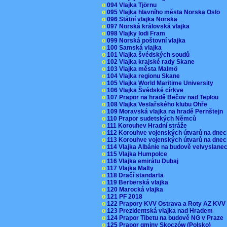
o
094 Vlajka Tjörnu
o
095 Vlajka hlavního města Norska Oslo
o
096 Státní vlajka Norska
o
097 Norská královská vlajka
o
098 Vlajky lodi Fram
o
099 Norská poštovní vlajka
o
100 Samská vlajka
o
101 Vlajka švédských soudů
o
102 Vlajka krajské rady Skane
o
103 Vlajka města Malmö
o
104 Vlajka regionu Skane
o
105 Vlajka World Maritime University
o
106 Vlajka Švédské církve
o
107 Prapor na hradě Bečov nad Teplou
o
108 Vlajka Veslařského klubu Ohře
o
109 Moravská vlajka na hradě Pernštejn
o
110 Prapor sudetských Němců
o
111 Korouhev Hradní stráže
o
112 Korouhve vojenských útvarů na dne
o
113 Korouhve vojenských útvarů na dne
o
114 Vlajka Albánie na budově velvyslane
o
115 Vlajka Humpolce
o
116 Vlajka emirátu Dubaj
o
117 Vlajka Malty
o
118 Dračí standarta
o
119 Berberská vlajka
o
120 Marocká vlajka
o
121 PF 2018
o
122 Prapory KVV Ostrava a Roty AZ KV
o
123 Prezidentská vlajka nad Hradem
o
124 Prapor Tibetu na budově NG v Praze
o
125 Prapor gminy Skoczów (Polsko)