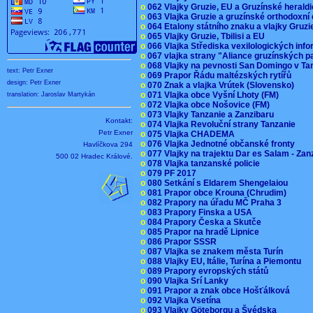
o
062 Vlajky Gruzie, EU a Gruzínské herald
o
063 Vlajka Gruzie a gruzínské orthodoxní
o
064 Etalony státního znaku a vlajky Gruz
o
065 Vlajky Gruzie, Tbilisi a EU
o
066 Vlajka Střediska vexilologických inf
o
067 vlajka strany "Aliance gruzínských p
o
068 Vlajky na pevnosti San Domingo v Ta
text: Petr Exner
o
069 Prapor Řádu maltézských rytířů
design: Petr Exner
o
070 Znak a vlajka Vrútek (Slovensko)
o
071 Vlajka obce Vyšní Lhoty (FM)
translation: Jaroslav Martykán
o
072 Vlajka obce Nošovice (FM)
o
073 Vlajky Tanzanie a Zanzibaru
Kontakt:
o
074 Vlajka Revoluční strany Tanzanie
Petr Exner
o
075 Vlajka CHADEMA
o
076 Vlajka Jednotné občanské fronty
Havlíčkova 294
o
077 Vlajky na trajektu Dar es Salam - Za
500 02 Hradec Králové.
o
078 Vlajka tanzanské policie
o
079 PF 2017
o
080 Setkání s Eldarem Shengelaiou
o
081 Prapor obce Krouna (Chrudim)
o
082 Prapory na úřadu MČ Praha 3
o
083 Prapory Finska a USA
o
084 Prapory Česka a Skutče
o
085 Prapor na hradě Lipnice
o
086 Prapor SSSR
o
087 Vlajka se znakem města Turín
o
088 Vlajky EU, Itálie, Turína a Piemontu
o
089 Prapory evropských států
o
090 Vlajka Srí Lanky
o
091 Prapor a znak obce Hošťálková
o
092 Vlajka Vsetína
o
093 Vlajky Göteborgu a Švédska