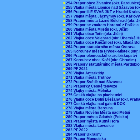
o
254 Prapor obce Živanice (okr. Pardubic
o
255 Vlajka města Lipnice nad Sázavou (o
o
256 Prapor III.E SVVŠ JKT v Hradci Král
o
257 Vlajka města Jáchymov (okr. Karlov
o
258 Prapor města Lázně Bělohrad (okr. J
o
259 Prapor se znakem Harantů z Polžic 
o
260 Vlajka města Miletín (okr. Jičín)
o
261 Vlajka obce Tetín (okr. Jičín)
o
262 Vlajka obce Velehrad (okr. Uherské H
o
263 Vlajka obce Kněžmost (okr. Mladá Bo
o
264 Prapor statutárního města Ostrava
o
265 Korouhev města Frýdek-Místek (okr.
o
266 Prapor olomouckého arcibiskupství
o
267 Korouhev obce Kočí (okr. Chrudim)
o
268 Prapory statutárního města Pardubi
o
269 PF 2021
o
270 Vlajka Antarktidy
o
271 Vlajka města Trutnov
o
272 Prapor Světlé nad Sázavou
o
273 Praporky České televize
o
274 Vlajky města Mělníka
o
275 Česká vlajka na plachetnici
o
276 Vlajka obce Dolní Břežany (okr. Pra
o
277 Česká vlajka nad galerií DOX
o
278 Vlajka města Berouna
o
279 Vlajka Nového Města nad Metují
o
280 Prapor města Gdaňsk (Polsko)
o
281 Prapor města Kutná Hora
o
282 Vlajka města Lovosice
o
283 PF 2022
o
284 Prapor Ukrajiny
o
285 Prapor Mongolska