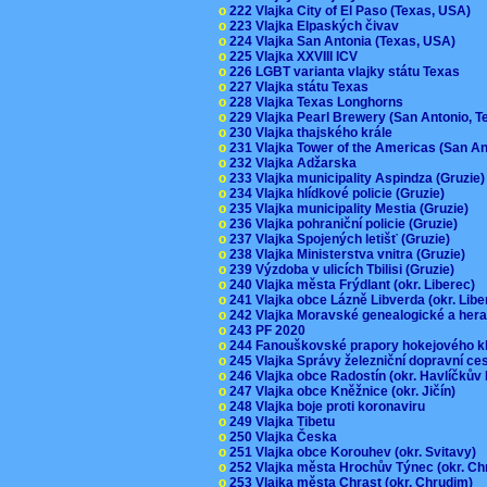
o
222 Vlajka City of El Paso (Texas, USA)
o
223 Vlajka Elpaských čivav
o
224 Vlajka San Antonia (Texas, USA)
o
225 Vlajka XXVIII ICV
o
226 LGBT varianta vlajky státu Texas
o
227 Vlajka státu Texas
o
228 Vlajka Texas Longhorns
o
229 Vlajka Pearl Brewery (San Antonio, 
o
230 Vlajka thajského krále
o
231 Vlajka Tower of the Americas (San A
o
232 Vlajka Adžarska
o
233 Vlajka municipality Aspindza (Gruzie
o
234 Vlajka hlídkové policie (Gruzie)
o
235 Vlajka municipality Mestia (Gruzie)
o
236 Vlajka pohraniční policie (Gruzie)
o
237 Vlajka Spojených letišť (Gruzie)
o
238 Vlajka Ministerstva vnitra (Gruzie)
o
239 Výzdoba v ulicích Tbilisi (Gruzie)
o
240 Vlajka města Frýdlant (okr. Liberec)
o
241 Vlajka obce Lázně Libverda (okr. Lib
o
242 Vlajka Moravské genealogické a hera
o
243 PF 2020
o
244 Fanouškovské prapory hokejového k
o
245 Vlajka Správy železniční dopravní c
o
246 Vlajka obce Radostín (okr. Havlíčkův
o
247 Vlajka obce Kněžnice (okr. Jičín)
o
248 Vlajka boje proti koronaviru
o
249 Vlajka Tibetu
o
250 Vlajka Česka
o
251 Vlajka obce Korouhev (okr. Svitavy)
o
252 Vlajka města Hrochův Týnec (okr. C
o
253 Vlajka města Chrast (okr. Chrudim)