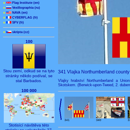
o
Flag Institute (en)
o
Vexillographia (ru)
o
NAVA (en)
o
CYBERFLAG (fr)
o
SFV (fr)
o
skripta (cz)
100
Stou zemí, odkud se na tyto
341 Vlajka Northumberland county 
stránky někdo podíval, se
Vlajky hrabství Northumberland a Union
stal Barbados.
Skotskem. (Berwick-upon-Tweed, 2. duben 2
100 000
341
340
3
Stotisící návštěva této