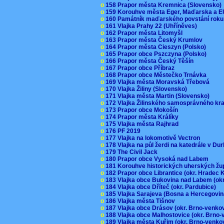
o
158 Prapor města Kremnica (Slovensko
o
159 Korouhve města Eger, Maďarska a 
o
160 Památník maďarského povstání roku
o
161 Vlajka Prahy 22 (Uhříněves)
o
162 Prapor města Litomyšl
o
163 Prapor města Český Krumlov
o
164 Prapor města Cieszyn (Polsko)
o
165 Prapor obce Pszczyna (Polsko)
o
166 Prapor města Český Těšín
o
167 Prapor obce Příbraz
o
168 Prapor obce Městečko Trnávka
o
169 Vlajka města Moravská Třebová
o
170 Vlajka Žiliny (Slovensko)
o
171 Vlajka města Martin (Slovensko)
o
172 Vlajka Žilinského samosprávného kr
o
173 Prapor obce Mokošín
o
174 Prapor města Králíky
o
175 Vlajka města Rajhrad
o
176 PF 2019
o
177 Vlajka na lokomotivě Vectron
o
178 Vlajka na půl žerdi na katedrále v D
o
179 The Civil Jack
o
180 Prapor obce Vysoká nad Labem
o
181 Korouhve historických uherských ž
o
182 Prapor obce Librantice (okr. Hradec 
o
183 Vlajka obce Bukovina nad Labem (ok
o
184 Vlajka obce Dříteč (okr. Pardubice)
o
185 Vlajka Sarajeva (Bosna a Hercegovi
o
186 Vlajka města Tišnov
o
187 Vlajka obce Drásov (okr. Brno-venk
o
188 Vlajka obce Malhostovice (okr. Brno
o
189 Vlajka města Kuřim (okr. Brno-venk