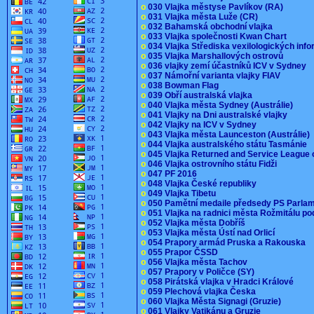
o
030 Vlajka městyse Pavlíkov (RA)
o
031 Vlajka města Luže (CR)
o
032 Bahamská obchodní vlajka
o
033 Vlajka společnosti Kwan Chart
o
034 Vlajka Střediska vexilologických inf
o
035 Vlajka Marshallových ostrovů
o
036 vlajky zemí účastníků ICV v Sydney
o
037 Námořní varianta vlajky FIAV
o
038 Bowman Flag
o
039 Obří australská vlajka
o
040 Vlajka města Sydney (Austrálie)
o
041 Vlajky na Dni australské vlajky
o
042 Vlajky na ICV v Sydney
o
043 Vlajka města Launceston (Austrálie)
o
044 Vlajka australského státu Tasmánie
o
045 Vlajka Returned and Service League 
o
046 Vlajka ostrovního státu Fidži
o
047 PF 2016
o
048 Vlajka České republiky
o
049 Vlajka Tibetu
o
050 Pamětní medaile předsedy PS Parla
o
051 Vlajka na radnici města Rožmitálu 
o
052 Vlajka města Dobříš
o
053 Vlajka města Ústí nad Orlicí
o
054 Prapory armád Pruska a Rakouska
o
055 Prapor ČSSD
o
056 Vlajka města Tachov
o
057 Prapory v Poličce (SY)
o
058 Pirátská vlajka v Hradci Králové
o
059 Plechová vlajka Česka
o
060 Vlajka Města Signagi (Gruzie)
o
061 Vlajky Vatikánu a Gruzie