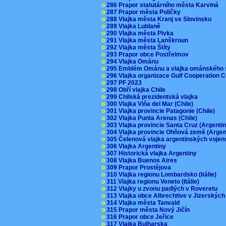
o
286 Prapor statutárního města Karviná
o
287 Prapor města Poličky
o
288 Vlajka města Kranj ve Slovinsku
o
289 Vlajka Lublaně
o
290 Vlajka města Pivka
o
291 Vlajka města Lanškroun
o
292 Vlajka města Štíty
o
293 Prapor obce Postřelmov
o
294 Vlajka Ománu
o
295 Emblém Ománu a vlajka ománského 
o
296 Vlajka organizace Gulf Cooperation
o
297 PF 2023
o
298 Obří vlajka Chile
o
299 Chilská prezidentská vlajka
o
300 Vlajka Viňa del Mar (Chile)
o
301 Vlajka provincie Patagonie (Chile)
o
302 Vlajka Punta Arenas (Chile)
o
303 Vlajka provincie Santa Cruz (Argenti
o
304 Vlajka provincie Ohňová země (Arge
o
305 Čelenová vlajka argentinských vojen
o
306 Vlajka Argentiny
o
307 Historická vlajka Argentiny
o
308 Vlajka Buenos Aires
o
309 Prapor Prostějova
o
310 Vlajka regionu Lombardsko (Itálie)
o
311 Vlajka regionu Veneto (Itálie)
o
312 Vlajky u zvonu padlých v Roveretu
o
313 Vlajka obce Albrechtive v Jizerskýc
o
314 Vlajka města Tanvald
o
315 Prapor města Nový Jičín
o
316 Prapor obce Jeřice
o
317 Vlajka Bulharska