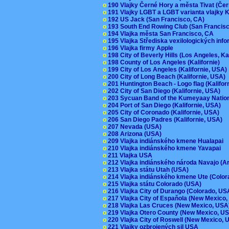
o
190 Vlajky Černé Hory a města Tivat (Če
o
191 Vlajky LGBT a LGBT varianta vlajky K
o
192 US Jack (San Francisco, CA)
o
193 South End Rowing Club (San Francis
o
194 Vlajka města San Francisco, CA
o
195 Vlajka Střediska vexilologických inf
o
196 Vlajka firmy Apple
o
198 City of Beverly Hills (Los Angeles, Ka
o
198 County of Los Angeles (Kalifornie)
o
199 City of Los Angeles (Kalifornie, USA
o
200 City of Long Beach (Kalifornie, USA)
o
201 Huntington Beach - Logo flag (Kalifo
o
202 City of San Diego (Kalifornie, USA)
o
203 Sycuan Band of the Kumeyaay Nation
o
204 Port of San Diego (Kalifornie, USA)
o
205 City of Coronado (Kalifornie, USA)
o
206 San Diego Padres (Kalifornie, USA)
o
207 Nevada (USA)
o
208 Arizona (USA)
o
209 Vlajka indiánského kmene Hualapai
o
210 Vlajka indiánského kmene Yavapai
o
211 Vlajka USA
o
212 Vlajka indiánského národa Navajo (A
o
213 Vlajka státu Utah (USA)
o
214 Vlajka indiánského kmene Ute (Colo
o
215 Vlajka státu Colorado (USA)
o
216 Vlajka City of Durango (Colorado, U
o
217 Vlajka City of Espaňola (New Mexico
o
218 Vlajka Las Cruces (New Mexico, US
o
219 Vlajka Otero County (New Mexico, 
o
220 Vlajka City of Roswell (New Mexico,
o
221 Vlajky ozbrojených sil USA