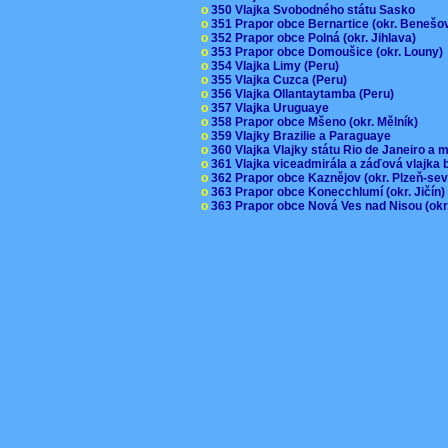
o
350 Vlajka Svobodného státu Sasko
o
351 Prapor obce Bernartice (okr. Beneš
o
352 Prapor obce Polná (okr. Jihlava)
o
353 Prapor obce Domoušice (okr. Louny
o
354 Vlajka Limy (Peru)
o
355 Vlajka Cuzca (Peru)
o
356 Vlajka Ollantaytamba (Peru)
o
357 Vlajka Uruguaye
o
358 Prapor obce Mšeno (okr. Mělník)
o
359 Vlajky Brazilie a Paraguaye
o
360 Vlajka Vlajky státu Rio de Janeiro a 
o
361 Vlajka viceadmirála a záďová vlajka
o
362 Prapor obce Kaznějov (okr. Plzeň-se
o
363 Prapor obce Konecchlumí (okr. Jičín
o
363 Prapor obce Nová Ves nad Nisou (okr