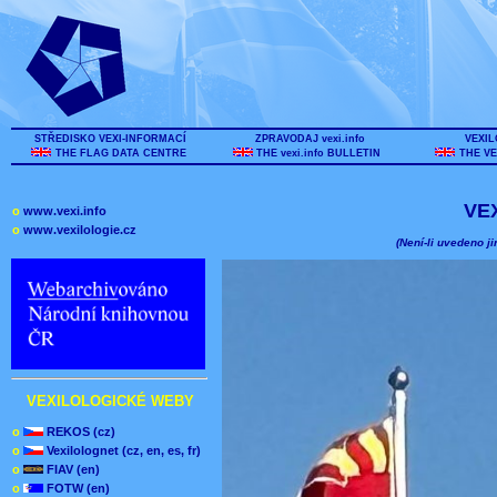
STŘEDISKO VEXI-INFORMACÍ
ZPRAVODAJ vexi.info
VEXIL
THE FLAG DATA CENTRE
THE vexi.info BULLETIN
THE VE
VE
o
www.vexi.info
o
www.vexilologie.cz
(Není-li uvedeno ji
VEXILOLOGICKÉ WEBY
o
REKOS (cz)
o
Vexilolognet (cz, en, es, fr)
o
FIAV (en)
o
FOTW (en)