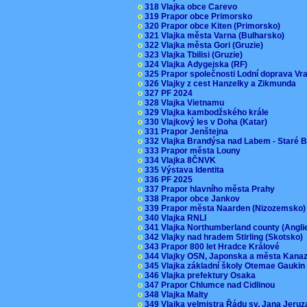
o
318 Vlajka obce Carevo
o
319 Prapor obce Primorsko
o
320 Prapor obce Kiten (Primorsko)
o
321 Vlajka města Varna (Bulharsko)
o
322 Vlajka města Gori (Gruzie)
o
323 Vlajka Tbilisi (Gruzie)
o
324 Vlajka Adygejska (RF)
o
325 Prapor společnosti Lodní doprava V
o
326 Vlajky z cest Hanzelky a Zikmunda
o
327 PF 2024
o
328 Vlajka Vietnamu
o
329 Vlajka kambodžského krále
o
330 Vlajkový les v Doha (Katar)
o
331 Prapor Jenštejna
o
332 Vlajka Brandýsa nad Labem - Staré 
o
333 Prapor města Louny
o
334 Vlajka 8ČNVK
o
335 Výstava Identita
o
336 PF 2025
o
337 Prapor hlavního města Prahy
o
338 Prapor obce Jankov
o
339 Prapor města Naarden (Nizozemsko
o
340 Vlajka RNLI
o
341 Vlajka Northumberland county (Angl
o
342 Vlajky nad hradem Stirling (Skotsko)
o
343 Prapor 800 let Hradce Králové
o
344 Vlajky OSN, Japonska a města Kan
o
345 Vlajka základní školy Otemae Gauki
o
346 Vlajka prefektury Osaka
o
347 Prapor Chlumce nad Cidlinou
o
348 Vlajka Malty
o
349 Vlajka velmistra Řádu sv. Jana Jer