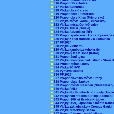
o
316 Prapor obce Jeřice
o
317 Vlajka Bulharska
o
318 Vlajka obce Carevo
o
319 Prapor obce Primorsko
o
320 Prapor obce Kiten (Primorsko)
o
321 Vlajka města Varna (Bulharsko)
o
322 Vlajka města Gori (Gruzie)
o
323 Vlajka Tbilisi (Gruzie)
o
324 Vlajka Adygejska (RF)
o
325 Prapor společnosti Lodní doprava V
o
326 Vlajky z cest Hanzelky a Zikmunda
o
327 PF 2024
o
328 Vlajka Vietnamu
o
329 Vlajka kambodžského krále
o
330 Vlajkový les v Doha (Katar)
o
331 Prapor Jenštejna
o
332 Vlajka Brandýsa nad Labem - Staré 
o
333 Prapor města Louny
o
334 Vlajka 8ČNVK
o
335 Výstava Identita
o
336 PF 2025
o
337 Prapor hlavního města Prahy
o
338 Prapor obce Jankov
o
339 Prapor města Naarden (Nizozemsko
o
340 Vlajka RNLI
o
341 Vlajka Northumberland county (Angl
o
342 Vlajky nad hradem Stirling (Skotsko)
o
343 Prapor 800 let Hradce Králové
o
344 Vlajky OSN, Japonska a města Kan
o
345 Vlajka základní školy Otemae Gauki
o
346 Vlajka prefektury Osaka
o
347 Prapor Chlumce nad Cidlinou