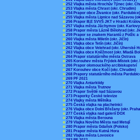
o
252 Vlajka města Hrochův Týnec (okr. C
o
253 Vlajka města Chrast (okr. Chrudim)
o
254 Prapor obce Živanice (okr. Pardubic
o
255 Vlajka města Lipnice nad Sázavou (o
o
256 Prapor III.E SVVŠ JKT v Hradci Král
o
257 Vlajka města Jáchymov (okr. Karlov
o
258 Prapor města Lázně Bělohrad (okr. J
o
259 Prapor se znakem Harantů z Polžic 
o
260 Vlajka města Miletín (okr. Jičín)
o
261 Vlajka obce Tetín (okr. Jičín)
o
262 Vlajka obce Velehrad (okr. Uherské H
o
263 Vlajka obce Kněžmost (okr. Mladá Bo
o
264 Prapor statutárního města Ostrava
o
265 Korouhev města Frýdek-Místek (okr.
o
266 Prapor olomouckého arcibiskupství
o
267 Korouhev obce Kočí (okr. Chrudim)
o
268 Prapory statutárního města Pardubi
o
269 PF 2021
o
270 Vlajka Antarktidy
o
271 Vlajka města Trutnov
o
272 Prapor Světlé nad Sázavou
o
273 Praporky České televize
o
274 Vlajky města Mělníka
o
275 Česká vlajka na plachetnici
o
276 Vlajka obce Dolní Břežany (okr. Pra
o
277 Česká vlajka nad galerií DOX
o
278 Vlajka města Berouna
o
279 Vlajka Nového Města nad Metují
o
280 Prapor města Gdaňsk (Polsko)
o
281 Prapor města Kutná Hora
o
282 Vlajka města Lovosice
o
283 PF 2022