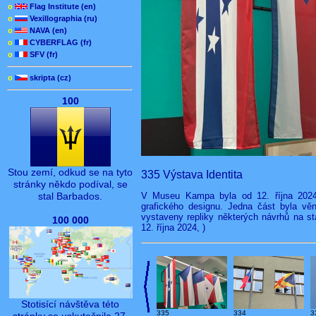
o
Flag Institute (en)
o
Vexillographia (ru)
o
NAVA (en)
o
CYBERFLAG (fr)
o
SFV (fr)
o
skripta (cz)
100
Stou zemí, odkud se na tyto
335 Výstava Identita
stránky někdo podíval, se
V Museu Kampa byla od 12. října 2024 
stal Barbados.
grafického designu. Jedna část byla v
vystaveny repliky některých návrhů na st
100 000
12. října 2024, )
Stotisící návštěva této
335
334
3