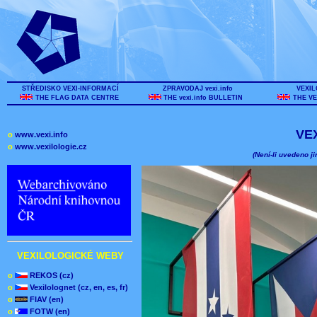
STŘEDISKO VEXI-INFORMACÍ
ZPRAVODAJ vexi.info
VEXIL
THE FLAG DATA CENTRE
THE vexi.info BULLETIN
THE VE
VE
o
www.vexi.info
o
www.vexilologie.cz
(Není-li uvedeno ji
VEXILOLOGICKÉ WEBY
o
REKOS (cz)
o
Vexilolognet (cz, en, es, fr)
o
FIAV (en)
o
FOTW (en)