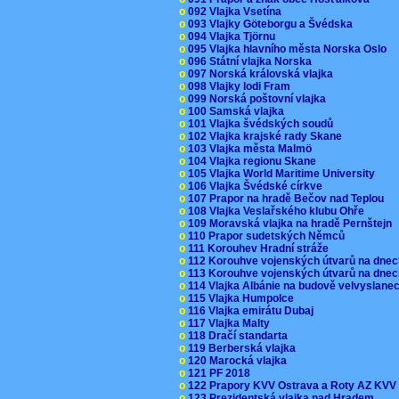
o
092 Vlajka Vsetína
o
093 Vlajky Göteborgu a Švédska
o
094 Vlajka Tjörnu
o
095 Vlajka hlavního města Norska Oslo
o
096 Státní vlajka Norska
o
097 Norská královská vlajka
o
098 Vlajky lodi Fram
o
099 Norská poštovní vlajka
o
100 Samská vlajka
o
101 Vlajka švédských soudů
o
102 Vlajka krajské rady Skane
o
103 Vlajka města Malmö
o
104 Vlajka regionu Skane
o
105 Vlajka World Maritime University
o
106 Vlajka Švédské církve
o
107 Prapor na hradě Bečov nad Teplou
o
108 Vlajka Veslařského klubu Ohře
o
109 Moravská vlajka na hradě Pernštejn
o
110 Prapor sudetských Němců
o
111 Korouhev Hradní stráže
o
112 Korouhve vojenských útvarů na dne
o
113 Korouhve vojenských útvarů na dne
o
114 Vlajka Albánie na budově velvyslane
o
115 Vlajka Humpolce
o
116 Vlajka emirátu Dubaj
o
117 Vlajka Malty
o
118 Dračí standarta
o
119 Berberská vlajka
o
120 Marocká vlajka
o
121 PF 2018
o
122 Prapory KVV Ostrava a Roty AZ KV
o
123 Prezidentská vlajka nad Hradem