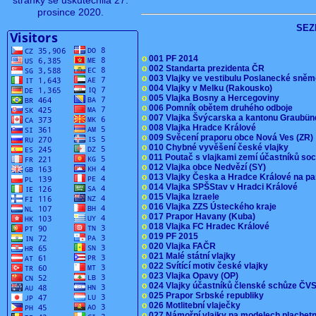
stránky se uskutečnila 27.
prosince 2020.
SEZ
o
001 PF 2014
o
002 Standarta prezidenta ČR
o
003 Vlajky ve vestibulu Poslanecké sn
o
004 Vlajky v Melku (Rakousko)
o
005 Vlajka Bosny a Hercegoviny
o
006 Pomník obětem druhého odboje
o
007 Vlajka Švýcarska a kantonu Graubü
o
008 Vlajka Hradce Králové
o
009 Svěcení praporu obce Nová Ves (ZR
o
010 Chybné vyvěšení české vlajky
o
011 Poutač s vlajkami zemí účastníků s
o
012 Vlajka obce Nedvězí (SY)
o
013 Vlajky Česka a Hradce Králové na pa
o
014 Vlajka SPŠStav v Hradci Králové
o
015 Vlajka Izraele
o
016 Vlajka ZZS Ústeckého kraje
o
017 Prapor Havany (Kuba)
o
018 Vlajka FC Hradec Králové
o
019 PF 2015
o
020 Vlajka FAČR
o
021 Malé státní vlajky
o
022 Svítící motiv české vlajky
o
023 Vlajka Opavy (OP)
o
024 Vlajky účastníků členské schůze Č
o
025 Prapor Srbské republiky
o
026 Motlitební vlaječky
o
027 Námořní vlajky na modelech plachet