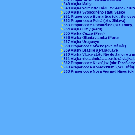
o
348 Vlajka Malty
o
349 Vlajka velmistra Řádu sv. Jana Jer
o
350 Vlajka Svobodného státu Sasko
o
351 Prapor obce Bernartice (okr. Beneš
o
352 Prapor obce Polná (okr. Jihlava)
o
353 Prapor obce Domoušice (okr. Louny
o
354 Vlajka Limy (Peru)
o
355 Vlajka Cuzca (Peru)
o
356 Vlajka Ollantaytamba (Peru)
o
357 Vlajka Uruguaye
o
358 Prapor obce Mšeno (okr. Mělník)
o
359 Vlajky Brazilie a Paraguaye
o
360 Vlajka Vlajky státu Rio de Janeiro a 
o
361 Vlajka viceadmirála a záďová vlajka
o
362 Prapor obce Kaznějov (okr. Plzeň-se
o
363 Prapor obce Konecchlumí (okr. Jičín
o
363 Prapor obce Nová Ves nad Nisou (okr