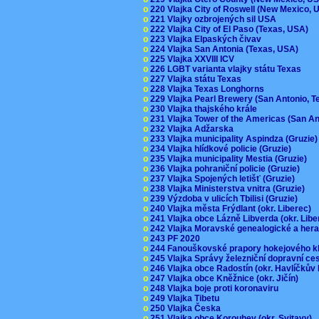
o
220 Vlajka City of Roswell (New Mexico,
o
221 Vlajky ozbrojených sil USA
o
222 Vlajka City of El Paso (Texas, USA)
o
223 Vlajka Elpaských čivav
o
224 Vlajka San Antonia (Texas, USA)
o
225 Vlajka XXVIII ICV
o
226 LGBT varianta vlajky státu Texas
o
227 Vlajka státu Texas
o
228 Vlajka Texas Longhorns
o
229 Vlajka Pearl Brewery (San Antonio, 
o
230 Vlajka thajského krále
o
231 Vlajka Tower of the Americas (San A
o
232 Vlajka Adžarska
o
233 Vlajka municipality Aspindza (Gruzie
o
234 Vlajka hlídkové policie (Gruzie)
o
235 Vlajka municipality Mestia (Gruzie)
o
236 Vlajka pohraniční policie (Gruzie)
o
237 Vlajka Spojených letišť (Gruzie)
o
238 Vlajka Ministerstva vnitra (Gruzie)
o
239 Výzdoba v ulicích Tbilisi (Gruzie)
o
240 Vlajka města Frýdlant (okr. Liberec)
o
241 Vlajka obce Lázně Libverda (okr. Lib
o
242 Vlajka Moravské genealogické a hera
o
243 PF 2020
o
244 Fanouškovské prapory hokejového k
o
245 Vlajka Správy železniční dopravní c
o
246 Vlajka obce Radostín (okr. Havlíčkův
o
247 Vlajka obce Kněžnice (okr. Jičín)
o
248 Vlajka boje proti koronaviru
o
249 Vlajka Tibetu
o
250 Vlajka Česka
o
251 Vlajka obce Korouhev (okr. Svitavy)