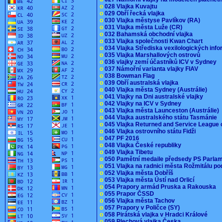
o
028 Vlajka Kuvajtu
o
029 Obří řecká vlajka
o
030 Vlajka městyse Pavlíkov (RA)
o
031 Vlajka města Luže (CR)
o
032 Bahamská obchodní vlajka
o
033 Vlajka společnosti Kwan Chart
o
034 Vlajka Střediska vexilologických inf
o
035 Vlajka Marshallových ostrovů
o
036 vlajky zemí účastníků ICV v Sydney
o
037 Námořní varianta vlajky FIAV
o
038 Bowman Flag
o
039 Obří australská vlajka
o
040 Vlajka města Sydney (Austrálie)
o
041 Vlajky na Dni australské vlajky
o
042 Vlajky na ICV v Sydney
o
043 Vlajka města Launceston (Austrálie)
o
044 Vlajka australského státu Tasmánie
o
045 Vlajka Returned and Service League 
o
046 Vlajka ostrovního státu Fidži
o
047 PF 2016
o
048 Vlajka České republiky
o
049 Vlajka Tibetu
o
050 Pamětní medaile předsedy PS Parla
o
051 Vlajka na radnici města Rožmitálu 
o
052 Vlajka města Dobříš
o
053 Vlajka města Ústí nad Orlicí
o
054 Prapory armád Pruska a Rakouska
o
055 Prapor ČSSD
o
056 Vlajka města Tachov
o
057 Prapory v Poličce (SY)
o
058 Pirátská vlajka v Hradci Králové
o
059 Plechová vlajka Česka