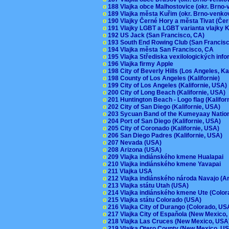
o
188 Vlajka obce Malhostovice (okr. Brno
o
189 Vlajka města Kuřim (okr. Brno-venk
o
190 Vlajky Černé Hory a města Tivat (Če
o
191 Vlajky LGBT a LGBT varianta vlajky K
o
192 US Jack (San Francisco, CA)
o
193 South End Rowing Club (San Francis
o
194 Vlajka města San Francisco, CA
o
195 Vlajka Střediska vexilologických inf
o
196 Vlajka firmy Apple
o
198 City of Beverly Hills (Los Angeles, Ka
o
198 County of Los Angeles (Kalifornie)
o
199 City of Los Angeles (Kalifornie, USA
o
200 City of Long Beach (Kalifornie, USA)
o
201 Huntington Beach - Logo flag (Kalifo
o
202 City of San Diego (Kalifornie, USA)
o
203 Sycuan Band of the Kumeyaay Nation
o
204 Port of San Diego (Kalifornie, USA)
o
205 City of Coronado (Kalifornie, USA)
o
206 San Diego Padres (Kalifornie, USA)
o
207 Nevada (USA)
o
208 Arizona (USA)
o
209 Vlajka indiánského kmene Hualapai
o
210 Vlajka indiánského kmene Yavapai
o
211 Vlajka USA
o
212 Vlajka indiánského národa Navajo (A
o
213 Vlajka státu Utah (USA)
o
214 Vlajka indiánského kmene Ute (Colo
o
215 Vlajka státu Colorado (USA)
o
216 Vlajka City of Durango (Colorado, U
o
217 Vlajka City of Espaňola (New Mexico
o
218 Vlajka Las Cruces (New Mexico, US
o
219 Vlajka Otero County (New Mexico, 