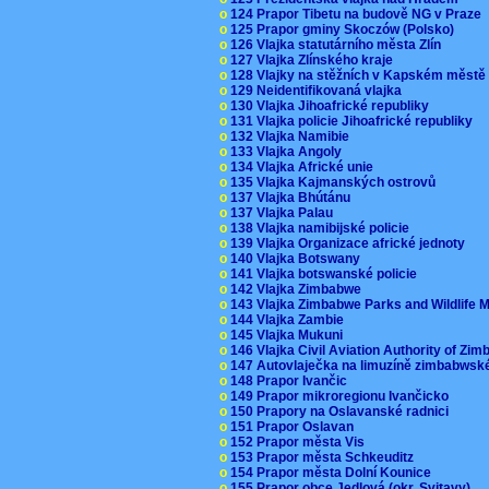
o
124 Prapor Tibetu na budově NG v Praze
o
125 Prapor gminy Skoczów (Polsko)
o
126 Vlajka statutárního města Zlín
o
127 Vlajka Zlínského kraje
o
128 Vlajky na stěžních v Kapském měst
o
129 Neidentifikovaná vlajka
o
130 Vlajka Jihoafrické republiky
o
131 Vlajka policie Jihoafrické republiky
o
132 Vlajka Namibie
o
133 Vlajka Angoly
o
134 Vlajka Africké unie
o
135 Vlajka Kajmanských ostrovů
o
137 Vlajka Bhútánu
o
137 Vlajka Palau
o
138 Vlajka namibijské policie
o
139 Vlajka Organizace africké jednoty
o
140 Vlajka Botswany
o
141 Vlajka botswanské policie
o
142 Vlajka Zimbabwe
o
143 Vlajka Zimbabwe Parks and Wildlife
o
144 Vlajka Zambie
o
145 Vlajka Mukuni
o
146 Vlajka Civil Aviation Authority of Z
o
147 Autovlaječka na limuzíně zimbabwsk
o
148 Prapor Ivančic
o
149 Prapor mikroregionu Ivančicko
o
150 Prapory na Oslavanské radnici
o
151 Prapor Oslavan
o
152 Prapor města Vis
o
153 Prapor města Schkeuditz
o
154 Prapor města Dolní Kounice
o
155 Prapor obce Jedlová (okr. Svitavy)