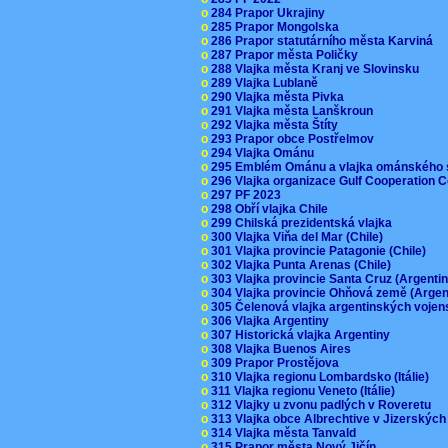
o
284 Prapor Ukrajiny
o
285 Prapor Mongolska
o
286 Prapor statutárního města Karviná
o
287 Prapor města Poličky
o
288 Vlajka města Kranj ve Slovinsku
o
289 Vlajka Lublaně
o
290 Vlajka města Pivka
o
291 Vlajka města Lanškroun
o
292 Vlajka města Štíty
o
293 Prapor obce Postřelmov
o
294 Vlajka Ománu
o
295 Emblém Ománu a vlajka ománského 
o
296 Vlajka organizace Gulf Cooperation
o
297 PF 2023
o
298 Obří vlajka Chile
o
299 Chilská prezidentská vlajka
o
300 Vlajka Viňa del Mar (Chile)
o
301 Vlajka provincie Patagonie (Chile)
o
302 Vlajka Punta Arenas (Chile)
o
303 Vlajka provincie Santa Cruz (Argenti
o
304 Vlajka provincie Ohňová země (Arge
o
305 Čelenová vlajka argentinských vojen
o
306 Vlajka Argentiny
o
307 Historická vlajka Argentiny
o
308 Vlajka Buenos Aires
o
309 Prapor Prostějova
o
310 Vlajka regionu Lombardsko (Itálie)
o
311 Vlajka regionu Veneto (Itálie)
o
312 Vlajky u zvonu padlých v Roveretu
o
313 Vlajka obce Albrechtive v Jizerskýc
o
314 Vlajka města Tanvald
o
315 Prapor města Nový Jičín