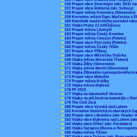
o
156 Prapor obce Strachujov (okr. Žďár n
o
157 Prapor obce Rohozná (okr. Svitavy)
o
158 Prapor města Kremnica (Slovensko
o
159 Korouhve města Eger, Maďarska a 
o
160 Památník maďarského povstání roku
o
161 Vlajka Prahy 22 (Uhříněves)
o
162 Prapor města Litomyšl
o
163 Prapor města Český Krumlov
o
164 Prapor města Cieszyn (Polsko)
o
165 Prapor obce Pszczyna (Polsko)
o
166 Prapor města Český Těšín
o
167 Prapor obce Příbraz
o
168 Prapor obce Městečko Trnávka
o
169 Vlajka města Moravská Třebová
o
170 Vlajka Žiliny (Slovensko)
o
171 Vlajka města Martin (Slovensko)
o
172 Vlajka Žilinského samosprávného kr
o
173 Prapor obce Mokošín
o
174 Prapor města Králíky
o
175 Vlajka města Rajhrad
o
176 PF 2019
o
177 Vlajka na lokomotivě Vectron
o
178 Vlajka na půl žerdi na katedrále v D
o
179 The Civil Jack
o
180 Prapor obce Vysoká nad Labem
o
181 Korouhve historických uherských ž
o
182 Prapor obce Librantice (okr. Hradec 
o
183 Vlajka obce Bukovina nad Labem (ok
o
184 Vlajka obce Dříteč (okr. Pardubice)
o
185 Vlajka Sarajeva (Bosna a Hercegovi
o
186 Vlajka města Tišnov
o
187 Vlajka obce Drásov (okr. Brno-venk