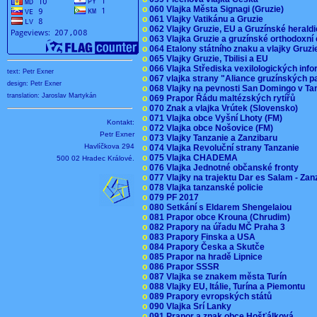
o
060 Vlajka Města Signagi (Gruzie)
o
061 Vlajky Vatikánu a Gruzie
o
062 Vlajky Gruzie, EU a Gruzínské herald
o
063 Vlajka Gruzie a gruzínské orthodoxní
o
064 Etalony státního znaku a vlajky Gruz
o
065 Vlajky Gruzie, Tbilisi a EU
o
066 Vlajka Střediska vexilologických inf
text: Petr Exner
o
067 vlajka strany "Aliance gruzínských p
design: Petr Exner
o
068 Vlajky na pevnosti San Domingo v Ta
translation: Jaroslav Martykán
o
069 Prapor Řádu maltézských rytířů
o
070 Znak a vlajka Vrútek (Slovensko)
o
071 Vlajka obce Vyšní Lhoty (FM)
Kontakt:
o
072 Vlajka obce Nošovice (FM)
Petr Exner
o
073 Vlajky Tanzanie a Zanzibaru
Havlíčkova 294
o
074 Vlajka Revoluční strany Tanzanie
o
075 Vlajka CHADEMA
500 02 Hradec Králové.
o
076 Vlajka Jednotné občanské fronty
o
077 Vlajky na trajektu Dar es Salam - Za
o
078 Vlajka tanzanské policie
o
079 PF 2017
o
080 Setkání s Eldarem Shengelaiou
o
081 Prapor obce Krouna (Chrudim)
o
082 Prapory na úřadu MČ Praha 3
o
083 Prapory Finska a USA
o
084 Prapory Česka a Skutče
o
085 Prapor na hradě Lipnice
o
086 Prapor SSSR
o
087 Vlajka se znakem města Turín
o
088 Vlajky EU, Itálie, Turína a Piemontu
o
089 Prapory evropských států
o
090 Vlajka Srí Lanky
o
091 Prapor a znak obce Hošťálková