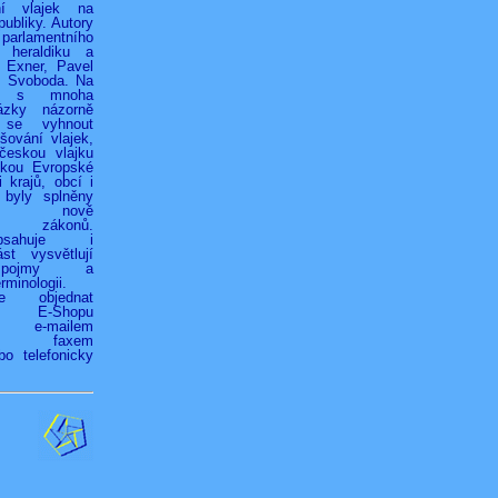
ní vlajek na
ubliky. Autory
 parlamentního
 heraldiku a
r Exner, Pavel
k Svoboda. Na
h s mnoha
ázky názorně
 se vyhnout
ování vlajek,
českou vlajku
jkou Evropské
 krajů, obcí i
 byly splněny
ky nově
ých zákonů.
bsahuje i
st vysvětlují
é pojmy a
rminologii.
ze objednat
vím E-Shopu
z), e-mailem
.cz), faxem
bo telefonicky