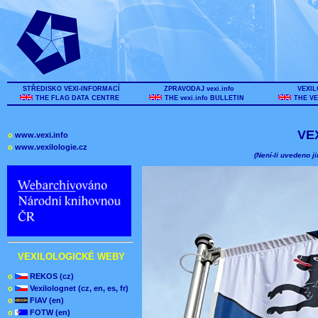
STŘEDISKO VEXI-INFORMACÍ
ZPRAVODAJ vexi.info
VEXIL
THE FLAG DATA CENTRE
THE vexi.info BULLETIN
THE VE
VE
o
www.vexi.info
o
www.vexilologie.cz
(Není-li uvedeno ji
VEXILOLOGICKÉ WEBY
o
REKOS (cz)
o
Vexilolognet (cz, en, es, fr)
o
FIAV (en)
o
FOTW (en)