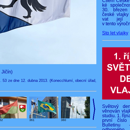
Cílem České 
ké společnos
30. březen
české vlajky
vat její v
v tento výročn
Sto let vlajky
Jičín)
. 53 ze dne 12. dubna 2013. (Konecchlumí, obecní úřad,
Světový den
věnován vlaj
studiu. 1. říj
první čísl
62
360
361
Bulletinu 
odborného