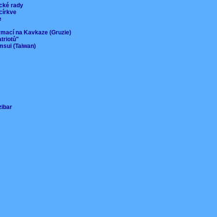
ické rady
 církve
ie
ormací na Kavkaze (Gruzie)
atriotů"
msui (Taiwan)
nzibar