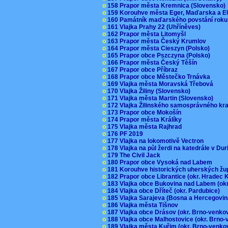
o
158 Prapor města Kremnica (Slovensko
o
159 Korouhve města Eger, Maďarska a 
o
160 Památník maďarského povstání roku
o
161 Vlajka Prahy 22 (Uhříněves)
o
162 Prapor města Litomyšl
o
163 Prapor města Český Krumlov
o
164 Prapor města Cieszyn (Polsko)
o
165 Prapor obce Pszczyna (Polsko)
o
166 Prapor města Český Těšín
o
167 Prapor obce Příbraz
o
168 Prapor obce Městečko Trnávka
o
169 Vlajka města Moravská Třebová
o
170 Vlajka Žiliny (Slovensko)
o
171 Vlajka města Martin (Slovensko)
o
172 Vlajka Žilinského samosprávného kr
o
173 Prapor obce Mokošín
o
174 Prapor města Králíky
o
175 Vlajka města Rajhrad
o
176 PF 2019
o
177 Vlajka na lokomotivě Vectron
o
178 Vlajka na půl žerdi na katedrále v D
o
179 The Civil Jack
o
180 Prapor obce Vysoká nad Labem
o
181 Korouhve historických uherských ž
o
182 Prapor obce Librantice (okr. Hradec 
o
183 Vlajka obce Bukovina nad Labem (ok
o
184 Vlajka obce Dříteč (okr. Pardubice)
o
185 Vlajka Sarajeva (Bosna a Hercegovi
o
186 Vlajka města Tišnov
o
187 Vlajka obce Drásov (okr. Brno-venk
o
188 Vlajka obce Malhostovice (okr. Brno
o
189 Vlajka města Kuřim (okr. Brno-venk