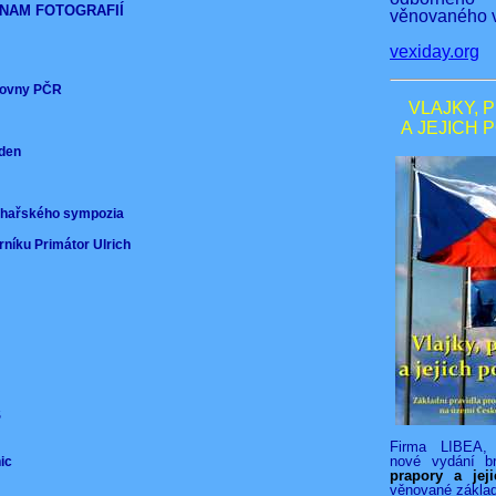
NAM FOTOGRAFIÍ
věnovaného v
vexiday.org
ěmovny PČR
VLAJKY, 
A JEJICH 
nden
)
ochařského sympozia
rníku Primátor Ulrich
VS
Firma LIBEA, 
nové vydání b
nic
prapory a jej
věnované zákla