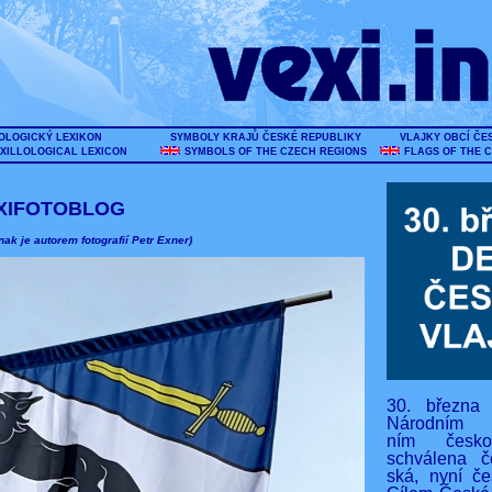
OLOGICKÝ LEXIKON
SYMBOLY KRAJŮ ČESKÉ REPUBLIKY
VLAJKY OBCÍ ČE
XILLOLOGICAL LEXICON
SYMBOLS OF THE CZECH REGIONS
FLAGS OF THE 
XIFOTOBLOG
nak je autorem fotografií Petr Exner)
30. března
Národním s
ním českos
schválena č
ská, nyní če