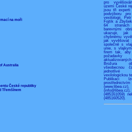
pro vyvěšová
území České rep
jsou tři experti
podvýboru pro
vexilologii, Pet
ormací na moři
Fojtík a Zbyše
64 stranác
barevnými obr
ukazuje, jak
chybnému vyvěš
jak vyvěšovat 
společně s vla
unie, s vlajkymi
firem tak, aby
požadav
aktualizovan
Brožura o
of Australia
všeobecnou čá
jednotliv
vexilologickou te
Publikaci l
prostřednict
mentu České republiky
(www.libea.c
pod Třemšínem
(info@libea
(485161059) ne
(485160520).