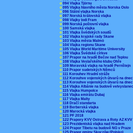
o
094 Vlajka Tjörnu
o
095 Vlajka hlavního města Norska Oslo
o
096 Státní vlajka Norska
o
097 Norská královská vlajka
o
098 Vlajky lodi Fram
o
099 Norská poštovní vlajka
o
100 Samská vlajka
o
101 Vlajka švédských soudů
o
102 Vlajka krajské rady Skane
o
103 Vlajka města Malmö
o
104 Vlajka regionu Skane
o
105 Vlajka World Maritime University
o
106 Vlajka Švédské církve
o
107 Prapor na hradě Bečov nad Teplou
o
108 Vlajka Veslařského klubu Ohře
o
109 Moravská vlajka na hradě Pernštejn
o
110 Prapor sudetských Němců
o
111 Korouhev Hradní stráže
o
112 Korouhve vojenských útvarů na dne
o
113 Korouhve vojenských útvarů na dne
o
114 Vlajka Albánie na budově velvyslane
o
115 Vlajka Humpolce
o
116 Vlajka emirátu Dubaj
o
117 Vlajka Malty
o
118 Dračí standarta
o
119 Berberská vlajka
o
120 Marocká vlajka
o
121 PF 2018
o
122 Prapory KVV Ostrava a Roty AZ KV
o
123 Prezidentská vlajka nad Hradem
o
124 Prapor Tibetu na budově NG v Praze
o
125 Prapor gminy Skoczów (Polsko)