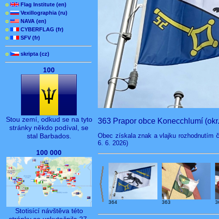
o
Flag Institute (en)
o
Vexillographia (ru)
o
NAVA (en)
o
CYBERFLAG (fr)
o
SFV (fr)
o
skripta (cz)
100
Stou zemí, odkud se na tyto
363 Prapor obce Konecchlumí (okr. 
stránky někdo podíval, se
Obec získala znak a vlajku rozhodnutím č
stal Barbados.
6. 6. 2026)
100 000
363
364
3
Stotisící návštěva této