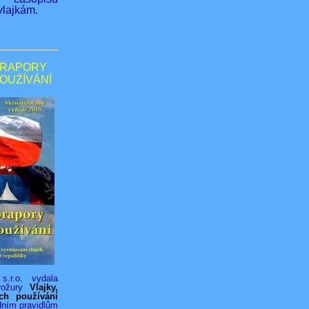
lajkám.
PRAPORY
POUŹÍVÁNÍ
s.r.o. vydala
rožury
Vlajky,
ich používání
dním pravidlům