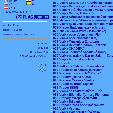
o
062 Vlajky Gruzie, EU a Gruzínské herald
o
063 Vlajka Gruzie a gruzínské orthodoxní
o
064 Etalony státního znaku a vlajky Gruz
o
065 Vlajky Gruzie, Tbilisi a EU
o
066 Vlajka Střediska vexilologických inf
o
067 vlajka strany "Aliance gruzínských p
o
068 Vlajky na pevnosti San Domingo v Ta
text: Petr Exner
o
069 Prapor Řádu maltézských rytířů
design: Petr Exner
o
070 Znak a vlajka Vrútek (Slovensko)
o
071 Vlajka obce Vyšní Lhoty (FM)
translation: Jaroslav Martykán
o
072 Vlajka obce Nošovice (FM)
o
073 Vlajky Tanzanie a Zanzibaru
Kontakt:
o
074 Vlajka Revoluční strany Tanzanie
Petr Exner
o
075 Vlajka CHADEMA
o
076 Vlajka Jednotné občanské fronty
Havlíčkova 294
o
077 Vlajky na trajektu Dar es Salam - Za
500 02 Hradec Králové.
o
078 Vlajka tanzanské policie
o
079 PF 2017
o
080 Setkání s Eldarem Shengelaiou
o
081 Prapor obce Krouna (Chrudim)
o
082 Prapory na úřadu MČ Praha 3
o
083 Prapory Finska a USA
o
084 Prapory Česka a Skutče
o
085 Prapor na hradě Lipnice
o
086 Prapor SSSR
o
087 Vlajka se znakem města Turín
o
088 Vlajky EU, Itálie, Turína a Piemontu
o
089 Prapory evropských států
o
090 Vlajka Srí Lanky
o
091 Prapor a znak obce Hošťálková
o
092 Vlajka Vsetína
o
093 Vlajky Göteborgu a Švédska