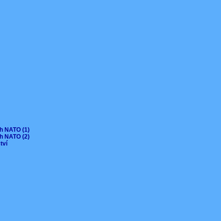
ch NATO (1)
ch NATO (2)
ctví
V