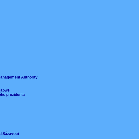
ě
 Management Authority
imbabwe
ého prezidenta
ad Sázavou)