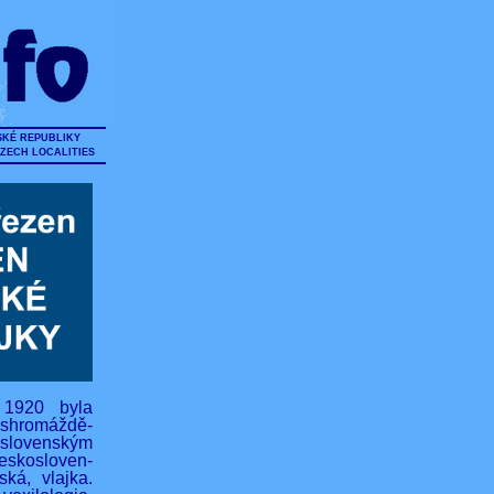
SKÉ REPUBLIKY
CZECH LOCALITIES
 1920 byla
hromáždě-
lovenským
eskosloven-
ská, vlajka.