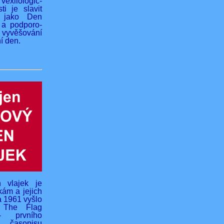
vexilologic-
ti je slavit
 jako Den
 a podporo-
yvěšování
í den.
 vlajek je
kám a jejich
na 1961 vyšlo
o The Flag
- prvního
 časopisu