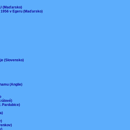
)
EU (Maďarsko)
 1956 v Egeru (Maďarsko)
aje (Slovensko)
urhamu (Anglie)
up
Králové)
r. Pardubice)
na)
ov)
-venkov)
ov)