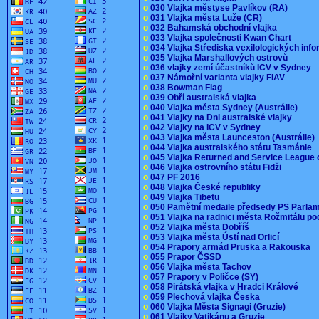
o
030 Vlajka městyse Pavlíkov (RA)
o
031 Vlajka města Luže (CR)
o
032 Bahamská obchodní vlajka
o
033 Vlajka společnosti Kwan Chart
o
034 Vlajka Střediska vexilologických inf
o
035 Vlajka Marshallových ostrovů
o
036 vlajky zemí účastníků ICV v Sydney
o
037 Námořní varianta vlajky FIAV
o
038 Bowman Flag
o
039 Obří australská vlajka
o
040 Vlajka města Sydney (Austrálie)
o
041 Vlajky na Dni australské vlajky
o
042 Vlajky na ICV v Sydney
o
043 Vlajka města Launceston (Austrálie)
o
044 Vlajka australského státu Tasmánie
o
045 Vlajka Returned and Service League 
o
046 Vlajka ostrovního státu Fidži
o
047 PF 2016
o
048 Vlajka České republiky
o
049 Vlajka Tibetu
o
050 Pamětní medaile předsedy PS Parla
o
051 Vlajka na radnici města Rožmitálu 
o
052 Vlajka města Dobříš
o
053 Vlajka města Ústí nad Orlicí
o
054 Prapory armád Pruska a Rakouska
o
055 Prapor ČSSD
o
056 Vlajka města Tachov
o
057 Prapory v Poličce (SY)
o
058 Pirátská vlajka v Hradci Králové
o
059 Plechová vlajka Česka
o
060 Vlajka Města Signagi (Gruzie)
o
061 Vlajky Vatikánu a Gruzie