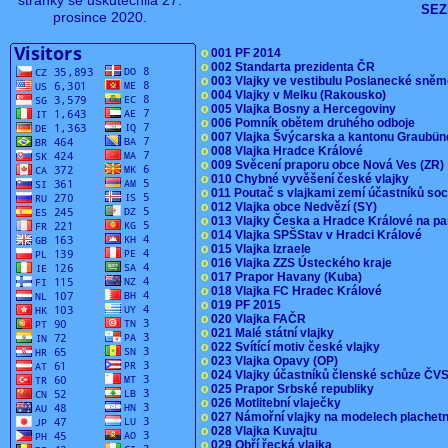
stránky se uskutečnila 27.
SEZ
prosince 2020.
o
001 PF 2014
o
002 Standarta prezidenta ČR
o
003 Vlajky ve vestibulu Poslanecké sn
o
004 Vlajky v Melku (Rakousko)
o
005 Vlajka Bosny a Hercegoviny
o
006 Pomník obětem druhého odboje
o
007 Vlajka Švýcarska a kantonu Graubü
o
008 Vlajka Hradce Králové
o
009 Svěcení praporu obce Nová Ves (ZR
o
010 Chybné vyvěšení české vlajky
o
011 Poutač s vlajkami zemí účastníků s
o
012 Vlajka obce Nedvězí (SY)
o
013 Vlajky Česka a Hradce Králové na pa
o
014 Vlajka SPŠStav v Hradci Králové
o
015 Vlajka Izraele
o
016 Vlajka ZZS Ústeckého kraje
o
017 Prapor Havany (Kuba)
o
018 Vlajka FC Hradec Králové
o
019 PF 2015
o
020 Vlajka FAČR
o
021 Malé státní vlajky
o
022 Svítící motiv české vlajky
o
023 Vlajka Opavy (OP)
o
024 Vlajky účastníků členské schůze Č
o
025 Prapor Srbské republiky
o
026 Motlitební vlaječky
o
027 Námořní vlajky na modelech plachet
o
028 Vlajka Kuvajtu
o
029 Obří řecká vlajka