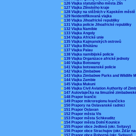
o
126 Vlajka statutárního města Zlín
o
127 Vlajka Zlínského kraje
o
128 Vlajky na stěžních v Kapském měst
o
129 Neidentifikovaná vlajka
o
130 Vlajka Jihoafrické republiky
o
131 Vlajka policie Jihoafrické republiky
o
132 Vlajka Namibie
o
133 Vlajka Angoly
o
134 Vlajka Africké unie
o
135 Vlajka Kajmanských ostrovů
o
137 Vlajka Bhútánu
o
137 Vlajka Palau
o
138 Vlajka namibijské policie
o
139 Vlajka Organizace africké jednoty
o
140 Vlajka Botswany
o
141 Vlajka botswanské policie
o
142 Vlajka Zimbabwe
o
143 Vlajka Zimbabwe Parks and Wildlife
o
144 Vlajka Zambie
o
145 Vlajka Mukuni
o
146 Vlajka Civil Aviation Authority of Z
o
147 Autovlaječka na limuzíně zimbabwsk
o
148 Prapor Ivančic
o
149 Prapor mikroregionu Ivančicko
o
150 Prapory na Oslavanské radnici
o
151 Prapor Oslavan
o
152 Prapor města Vis
o
153 Prapor města Schkeuditz
o
154 Prapor města Dolní Kounice
o
155 Prapor obce Jedlová (okr. Svitavy)
o
156 Prapor obce Strachujov (okr. Žďár n
o
157 Prapor obce Rohozná (okr. Svitavy)